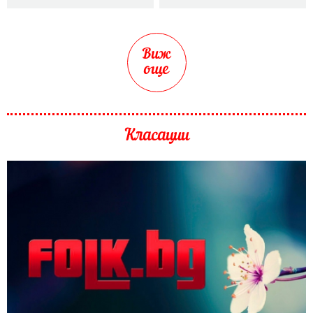
Виж
още
Класации