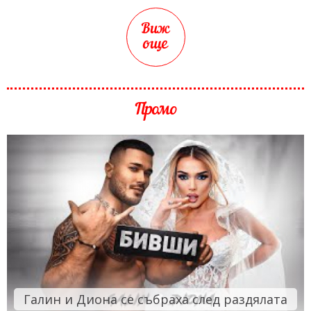
Виж
още
Промо
Галин и Диона се събраха след раздялата