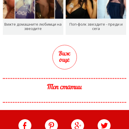
Вижте домашните любимци на
Поп-фолк звездите - преди и
звездите
сега
Виж
още
Топ статии