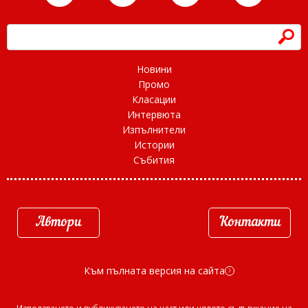
h
Новини
Промо
Класации
Интервюта
Изпълнители
Истории
Събития
Автори
Контакти
Към пълната версия на сайта
d