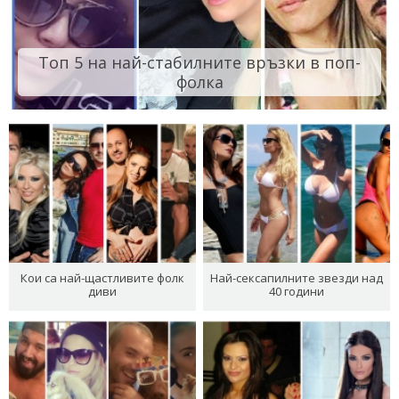
Топ 5 на най-стабилните връзки в поп-
фолка
Кои са най-щастливите фолк
Най-сексапилните звезди над
диви
40 години