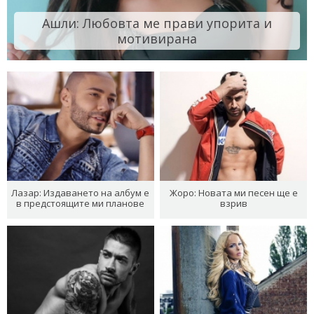
Ашли: Любовта ме прави упорита и
мотивирана
Лазар: Издаването на албум е
Жоро: Новата ми песен ще е
в предстоящите ми планове
взрив