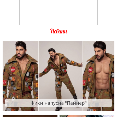
Новини
Фики напусна "Пайнер"