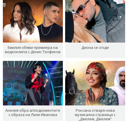
Емилия обяви премиера на
Диона се сгоди
видеоклипа с Денис Теофиков
Анелия обра аплодисментите
Роксана отваря нова
с образа на Лили Иванова
музикална страница с
„Джелем, Джелем“