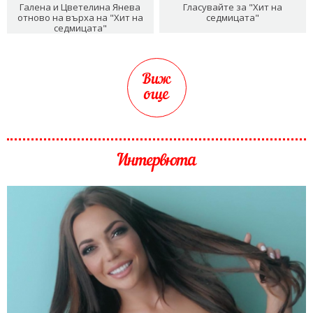
Галена и Цветелина Янева
Гласувайте за "Хит на
отново на върха на "Хит на
седмицата"
седмицата"
Виж
още
Интервюта