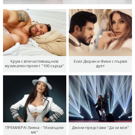
Крум с впечатляващ нов
Есил Дюран и Фики с първи
музикален проект "100 сърца"
дует
ПРЕМИЕРА! Лияна - "Изхвърли
Джони представи "Да си моя"
ме"