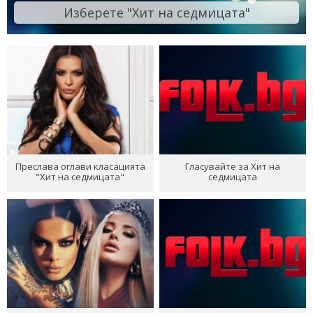
Изберете "Хит на седмицата"
Преслава оглави класацията
Гласувайте за Хит на
"Хит на седмицата"
седмицата