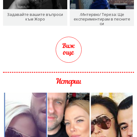
Задавайте вашите въпроси
/Интервю/ Тереза: Ще
към Жоро
експериментирам в песните
си
Виж
още
Истории