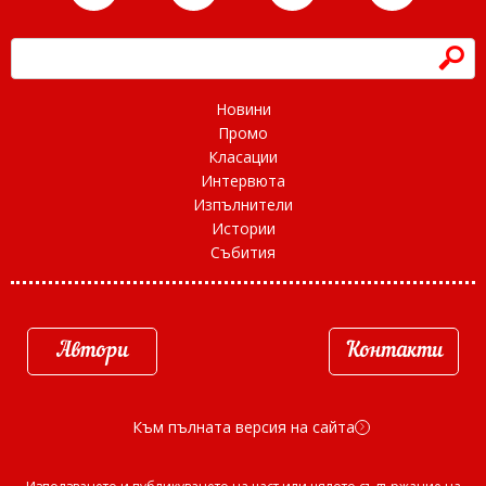
h
Новини
Промо
Класации
Интервюта
Изпълнители
Истории
Събития
Автори
Контакти
Към пълната версия на сайта
d