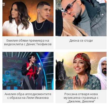
Емилия обяви премиера на
Диона се сгоди
видеоклипа с Денис Теофиков
Анелия обра аплодисментите
Роксана отваря нова
с образа на Лили Иванова
музикална страница с
„Джелем, Джелем“