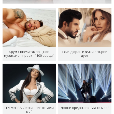
Крум с впечатляващ нов
Есил Дюран и Фики с първи
музикален проект "100 сърца"
дует
ПРЕМИЕРА! Лияна - "Изхвърли
Джони представи "Да си моя"
ме"