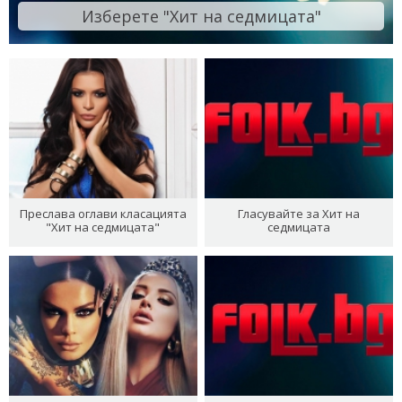
Изберете "Хит на седмицата"
Преслава оглави класацията
Гласувайте за Хит на
"Хит на седмицата"
седмицата