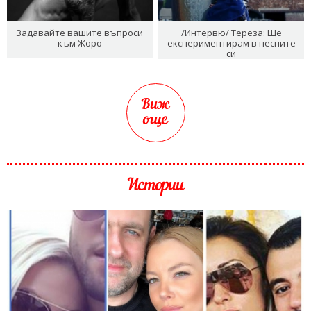
Задавайте вашите въпроси
/Интервю/ Тереза: Ще
към Жоро
експериментирам в песните
си
Виж
още
Истории