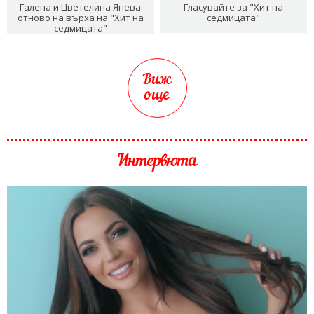
Галена и Цветелина Янева
Гласувайте за "Хит на
отново на върха на "Хит на
седмицата"
седмицата"
Виж
още
Интервюта