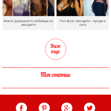
Вижте домашните любимци на
Поп-фолк звездите - преди и
звездите
сега
Виж
още
Топ статии