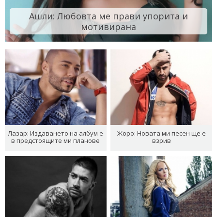
Ашли: Любовта ме прави упорита и
мотивирана
Лазар: Издаването на албум е
Жоро: Новата ми песен ще е
в предстоящите ми планове
взрив