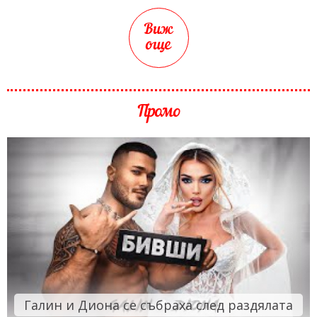
Виж
още
Промо
Галин и Диона се събраха след раздялата