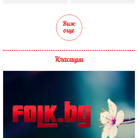
Виж
още
Класации