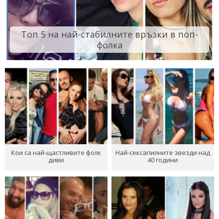
Топ 5 на най-стабилните връзки в поп-
фолка
Кои са най-щастливите фолк
Най-сексапилните звезди над
диви
40 години