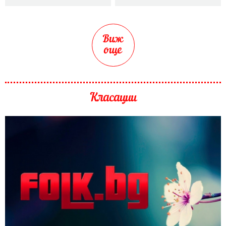
Виж
още
Класации