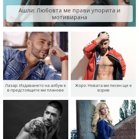
Ашли: Любовта ме прави упорита и
мотивирана
Лазар: Издаването на албум е
Жоро: Новата ми песен ще е
в предстоящите ми планове
взрив