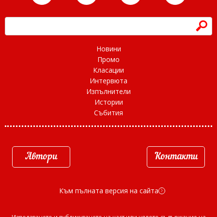
h
Новини
Промо
Класации
Интервюта
Изпълнители
Истории
Събития
Автори
Контакти
Към пълната версия на сайта
d