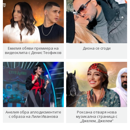
Емилия обяви премиера на
Диона се сгоди
видеоклипа с Денис Теофиков
Анелия обра аплодисментите
Роксана отваря нова
с образа на Лили Иванова
музикална страница с
„Джелем, Джелем“