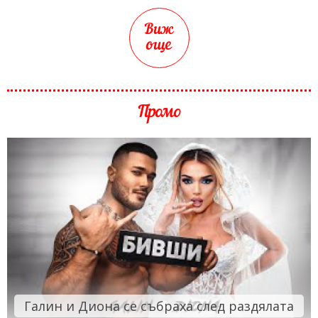
Виж
още
Промо
Галин и Диона се събраха след раздялата