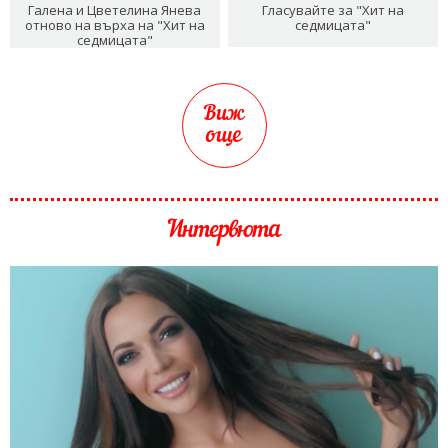
Галена и Цветелина Янева
Гласувайте за "Хит на
отново на върха на "Хит на
седмицата"
седмицата"
Виж
още
Интервюта