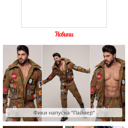
Новини
Фики напусна "Пайнер"