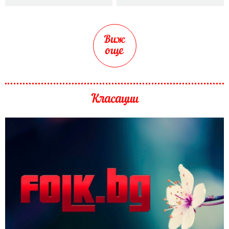
Виж
още
Класации