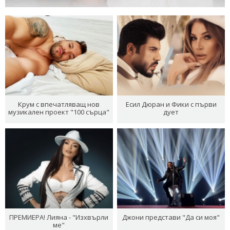
Крум с впечатляващ нов
Есил Дюран и Фики с първи
музикален проект "100 сърца"
дует
ПРЕМИЕРА! Лияна - "Изхвърли
Джони представи "Да си моя"
ме"