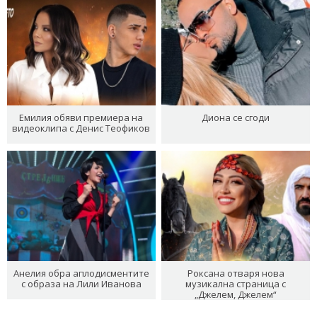
Емилия обяви премиера на
Диона се сгоди
видеоклипа с Денис Теофиков
Анелия обра аплодисментите
Роксана отваря нова
с образа на Лили Иванова
музикална страница с
„Джелем, Джелем“