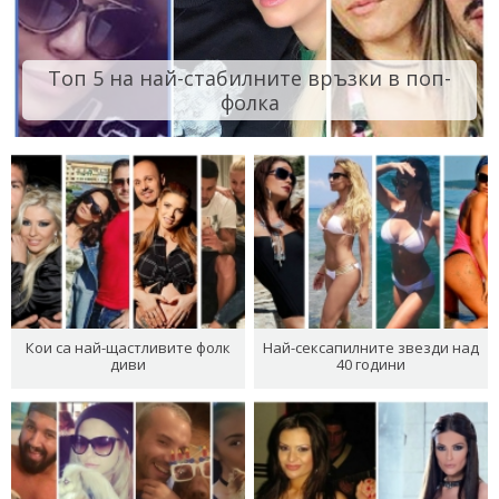
Топ 5 на най-стабилните връзки в поп-
фолка
Кои са най-щастливите фолк
Най-сексапилните звезди над
диви
40 години