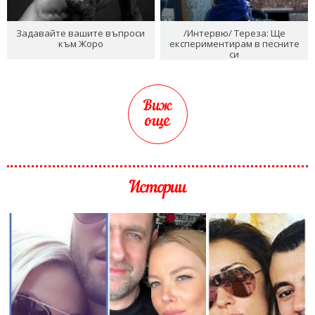
Задавайте вашите въпроси
/Интервю/ Тереза: Ще
към Жоро
експериментирам в песните
си
Виж
още
Истории