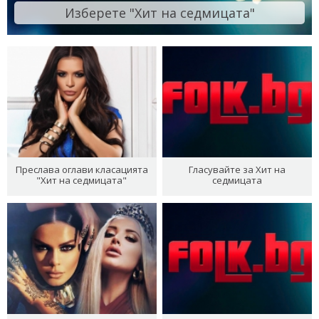
Изберете "Хит на седмицата"
Преслава оглави класацията
Гласувайте за Хит на
"Хит на седмицата"
седмицата