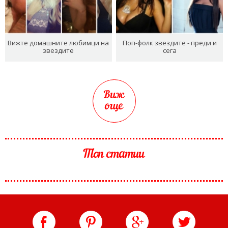
Вижте домашните любимци на
Поп-фолк звездите - преди и
звездите
сега
Виж
още
Топ статии