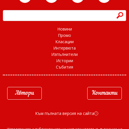
h
Новини
Промо
Класации
Интервюта
Изпълнители
Истории
Събития
Автори
Контакти
Към пълната версия на сайта
d