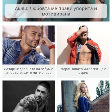
Ашли: Любовта ме прави упорита и
мотивирана
Лазар: Издаването на албум е
Жоро: Новата ми песен ще е
в предстоящите ми планове
взрив