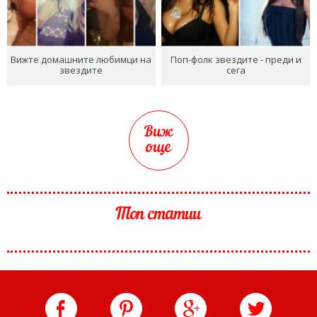
Вижте домашните любимци на
Поп-фолк звездите - преди и
звездите
сега
Виж
още
Топ статии