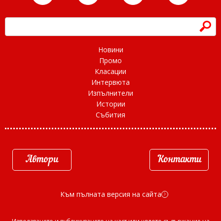
h
Новини
Промо
Класации
Интервюта
Изпълнители
Истории
Събития
Автори
Контакти
Към пълната версия на сайта
d