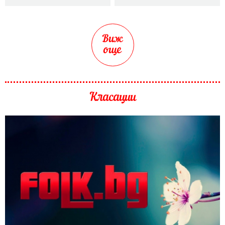
Виж
още
Класации