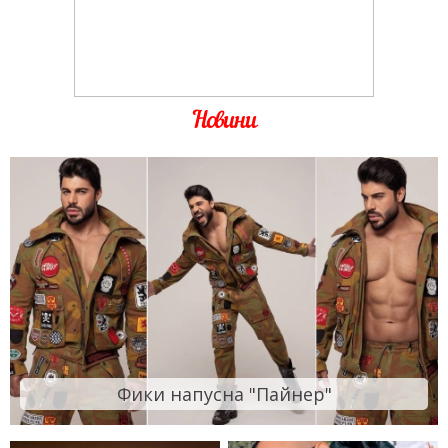
Новини
Фики напусна "Пайнер"