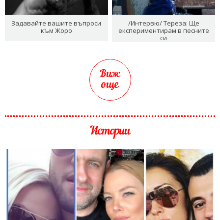
Задавайте вашите въпроси
/Интервю/ Тереза: Ще
към Жоро
експериментирам в песните
си
Виж
още
Истории