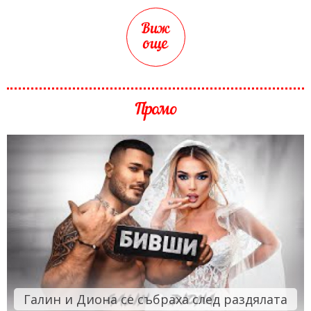
Виж
още
Промо
Галин и Диона се събраха след раздялата