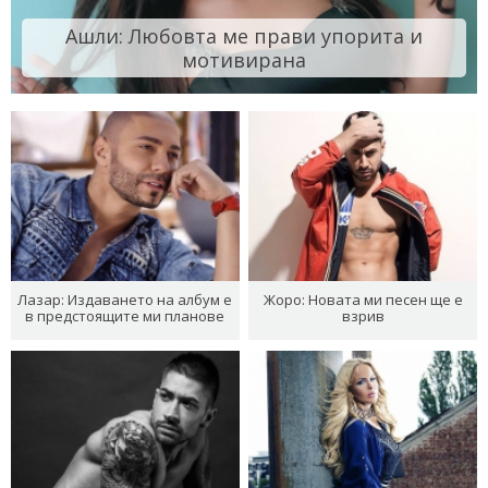
Ашли: Любовта ме прави упорита и
мотивирана
Лазар: Издаването на албум е
Жоро: Новата ми песен ще е
в предстоящите ми планове
взрив