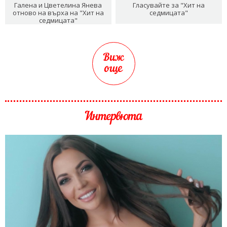
Галена и Цветелина Янева
Гласувайте за "Хит на
отново на върха на "Хит на
седмицата"
седмицата"
Виж
още
Интервюта