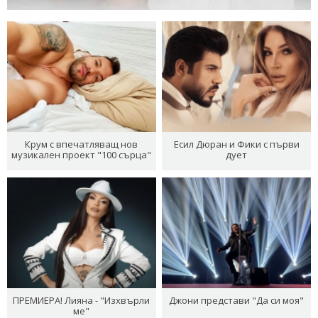
Крум с впечатляващ нов
Есил Дюран и Фики с първи
музикален проект "100 сърца"
дует
ПРЕМИЕРА! Лияна - "Изхвърли
Джони представи "Да си моя"
ме"