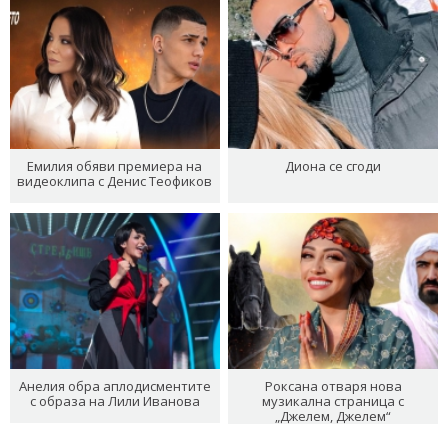
Емилия обяви премиера на
Диона се сгоди
видеоклипа с Денис Теофиков
Анелия обра аплодисментите
Роксана отваря нова
с образа на Лили Иванова
музикална страница с
„Джелем, Джелем“