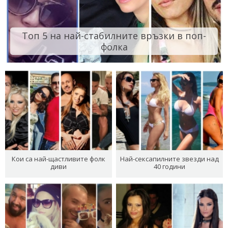
Топ 5 на най-стабилните връзки в поп-
фолка
Кои са най-щастливите фолк
Най-сексапилните звезди над
диви
40 години