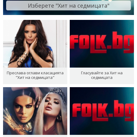
Изберете "Хит на седмицата"
Преслава оглави класацията
Гласувайте за Хит на
"Хит на седмицата"
седмицата