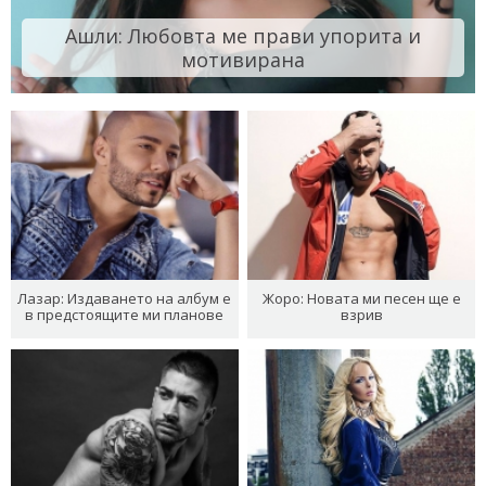
Ашли: Любовта ме прави упорита и
мотивирана
Лазар: Издаването на албум е
Жоро: Новата ми песен ще е
в предстоящите ми планове
взрив