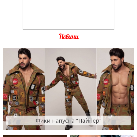
Новини
Фики напусна "Пайнер"