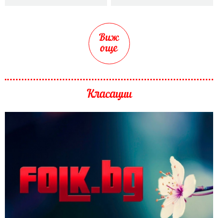
Виж
още
Класации