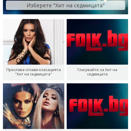
Изберете "Хит на седмицата"
Преслава оглави класацията
Гласувайте за Хит на
"Хит на седмицата"
седмицата