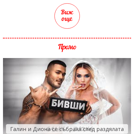
Виж
още
Промо
Галин и Диона се събраха след раздялата