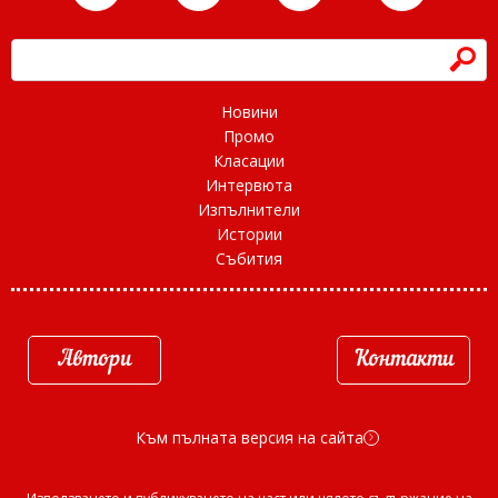
h
Новини
Промо
Класации
Интервюта
Изпълнители
Истории
Събития
Автори
Контакти
Към пълната версия на сайта
d