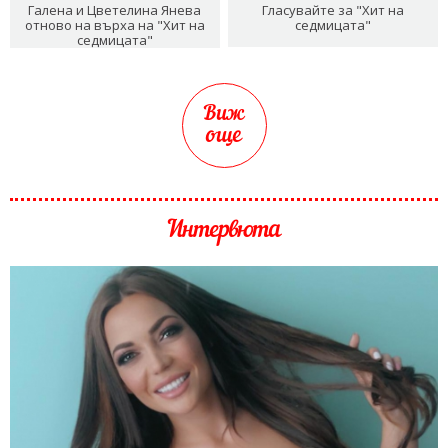
Галена и Цветелина Янева
Гласувайте за "Хит на
отново на върха на "Хит на
седмицата"
седмицата"
Виж
още
Интервюта