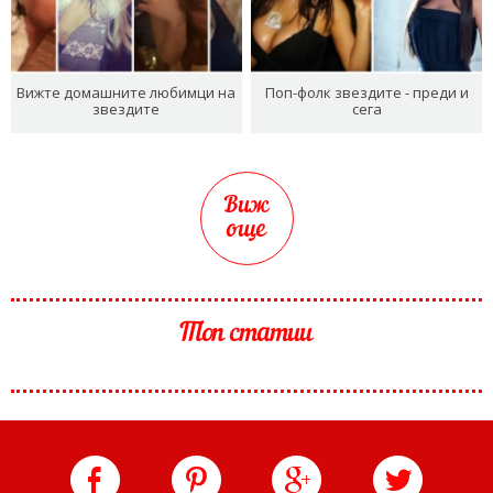
Вижте домашните любимци на
Поп-фолк звездите - преди и
звездите
сега
Виж
още
Топ статии