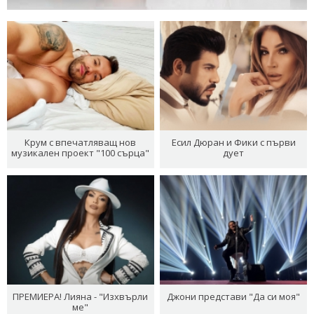
Крум с впечатляващ нов
Есил Дюран и Фики с първи
музикален проект "100 сърца"
дует
ПРЕМИЕРА! Лияна - "Изхвърли
Джони представи "Да си моя"
ме"