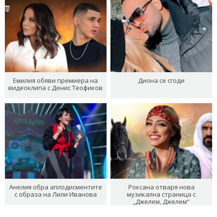
Емилия обяви премиера на
Диона се сгоди
видеоклипа с Денис Теофиков
Анелия обра аплодисментите
Роксана отваря нова
с образа на Лили Иванова
музикална страница с
„Джелем, Джелем“