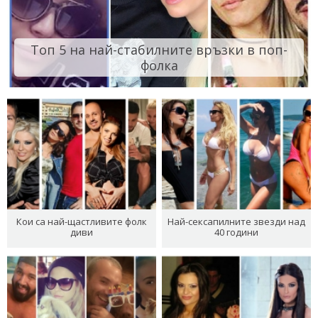
Топ 5 на най-стабилните връзки в поп-
фолка
Кои са най-щастливите фолк
Най-сексапилните звезди над
диви
40 години