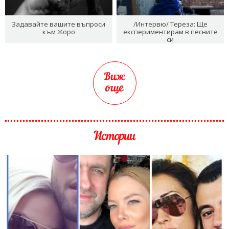
Задавайте вашите въпроси
/Интервю/ Тереза: Ще
към Жоро
експериментирам в песните
си
Виж
още
Истории