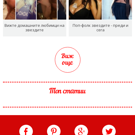
Вижте домашните любимци на
Поп-фолк звездите - преди и
звездите
сега
Виж
още
Топ статии