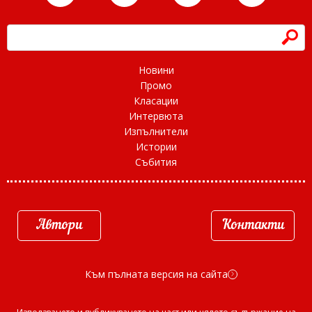
h
Новини
Промо
Класации
Интервюта
Изпълнители
Истории
Събития
Автори
Контакти
Към пълната версия на сайта
d