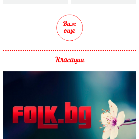
Виж
още
Класации