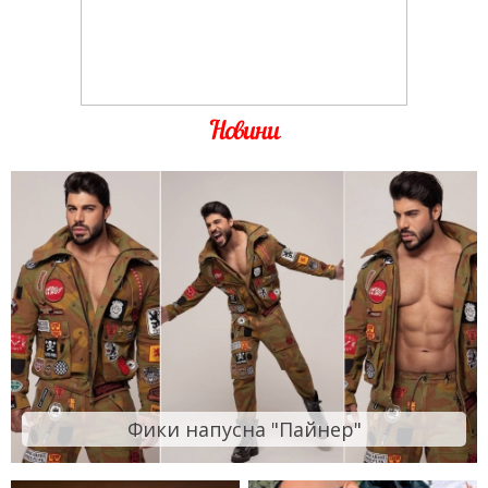
Новини
Фики напусна "Пайнер"