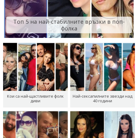
Топ 5 на най-стабилните връзки в поп-
фолка
Кои са най-щастливите фолк
Най-сексапилните звезди над
диви
40 години