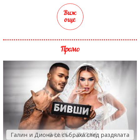
Виж
още
Промо
Галин и Диона се събраха след раздялата