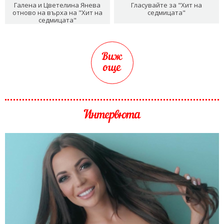
Галена и Цветелина Янева
Гласувайте за "Хит на
отново на върха на "Хит на
седмицата"
седмицата"
Виж
още
Интервюта