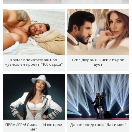
Крум с впечатляващ нов
Есил Дюран и Фики с първи
музикален проект "100 сърца"
дует
ПРЕМИЕРА! Лияна - "Изхвърли
Джони представи "Да си моя"
ме"