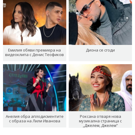
Емилия обяви премиера на
Диона се сгоди
видеоклипа с Денис Теофиков
Анелия обра аплодисментите
Роксана отваря нова
с образа на Лили Иванова
музикална страница с
„Джелем, Джелем“