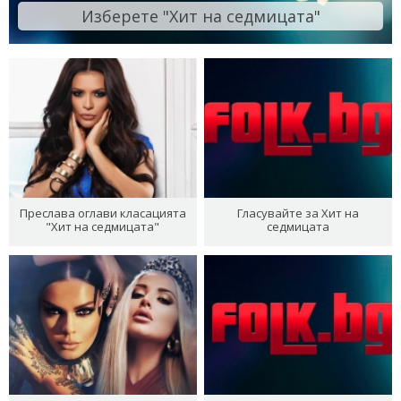
Изберете "Хит на седмицата"
Преслава оглави класацията
Гласувайте за Хит на
"Хит на седмицата"
седмицата