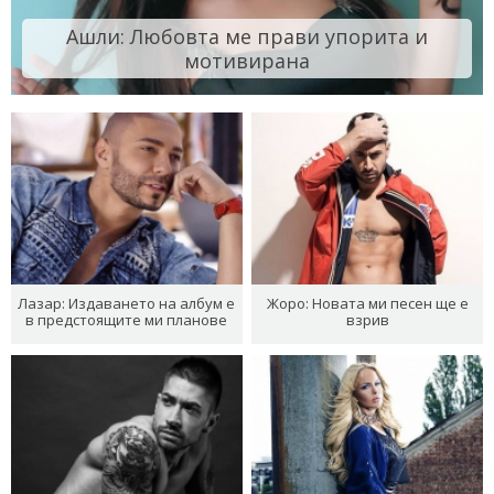
Ашли: Любовта ме прави упорита и
мотивирана
Лазар: Издаването на албум е
Жоро: Новата ми песен ще е
в предстоящите ми планове
взрив