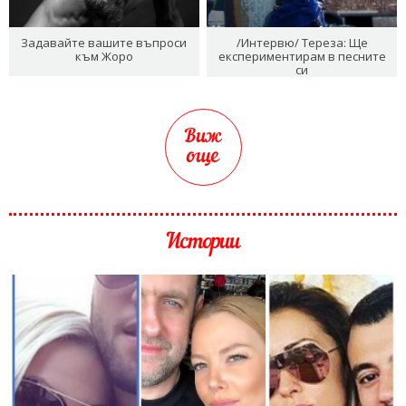
Задавайте вашите въпроси
/Интервю/ Тереза: Ще
към Жоро
експериментирам в песните
си
Виж
още
Истории