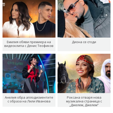
Емилия обяви премиера на
Диона се сгоди
видеоклипа с Денис Теофиков
Анелия обра аплодисментите
Роксана отваря нова
с образа на Лили Иванова
музикална страница с
„Джелем, Джелем“