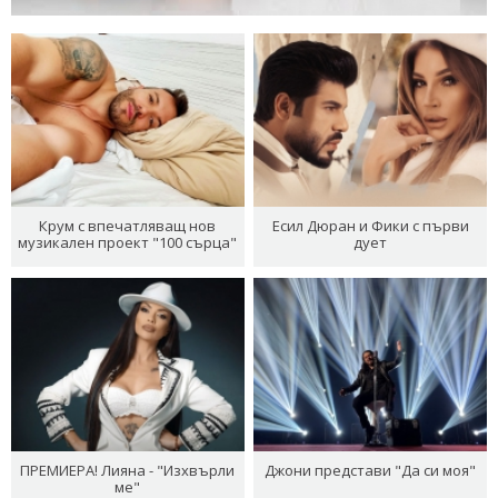
Крум с впечатляващ нов
Есил Дюран и Фики с първи
музикален проект "100 сърца"
дует
ПРЕМИЕРА! Лияна - "Изхвърли
Джони представи "Да си моя"
ме"