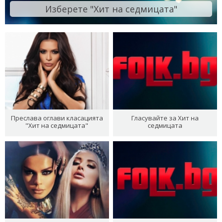
Изберете "Хит на седмицата"
Преслава оглави класацията
Гласувайте за Хит на
"Хит на седмицата"
седмицата