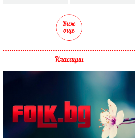
Виж
още
Класации