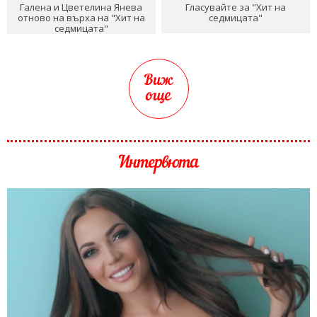
Галена и Цветелина Янева
Гласувайте за "Хит на
отново на върха на "Хит на
седмицата"
седмицата"
Виж
още
Интервюта