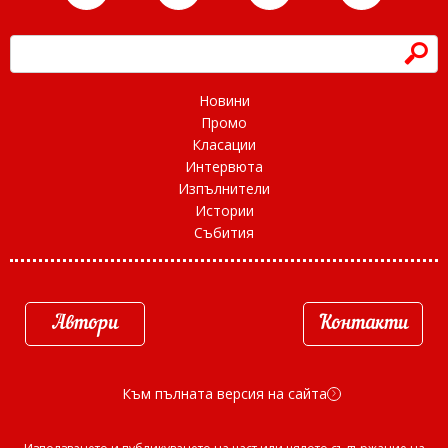
h
Новини
Промо
Класации
Интервюта
Изпълнители
Истории
Събития
Автори
Контакти
Към пълната версия на сайта
d