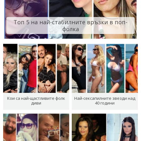
Топ 5 на най-стабилните връзки в поп-
фолка
Кои са най-щастливите фолк
Най-сексапилните звезди над
диви
40 години