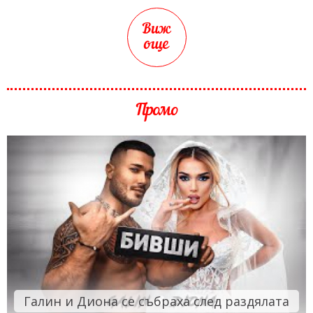
Виж
още
Промо
Галин и Диона се събраха след раздялата