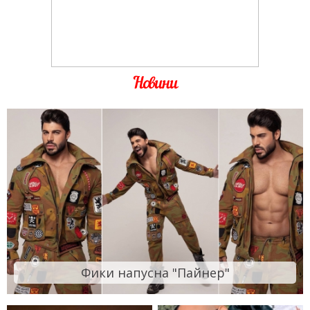
Новини
Фики напусна "Пайнер"