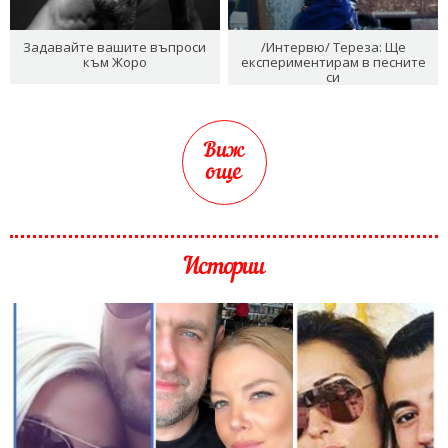
Задавайте вашите въпроси
/Интервю/ Тереза: Ще
към Жоро
експериментирам в песните
си
Виж
още
Истории