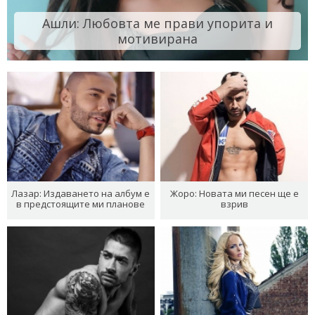
Ашли: Любовта ме прави упорита и
мотивирана
Лазар: Издаването на албум е
Жоро: Новата ми песен ще е
в предстоящите ми планове
взрив