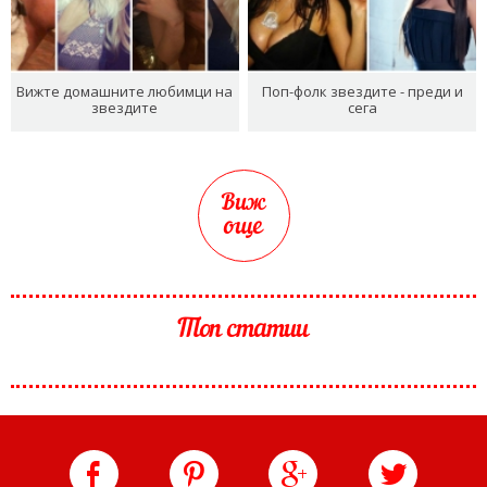
Вижте домашните любимци на
Поп-фолк звездите - преди и
звездите
сега
Виж
още
Топ статии