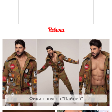
Новини
Фики напусна "Пайнер"