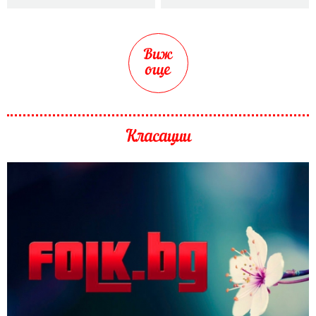
Виж
още
Класации