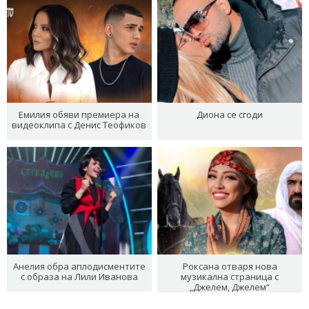
Емилия обяви премиера на
Диона се сгоди
видеоклипа с Денис Теофиков
Анелия обра аплодисментите
Роксана отваря нова
с образа на Лили Иванова
музикална страница с
„Джелем, Джелем“