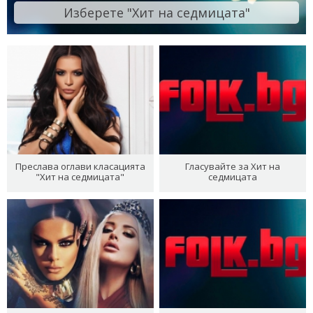
Изберете "Хит на седмицата"
Преслава оглави класацията
Гласувайте за Хит на
"Хит на седмицата"
седмицата