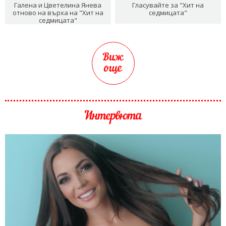
Галена и Цветелина Янева
Гласувайте за "Хит на
отново на върха на "Хит на
седмицата"
седмицата"
Виж
още
Интервюта