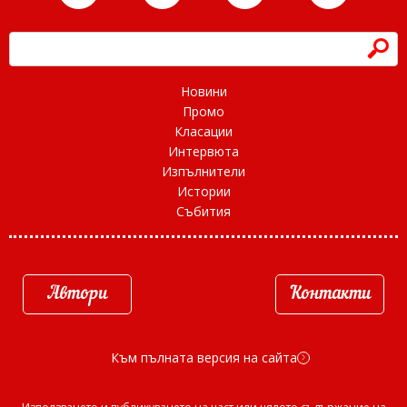
h
Новини
Промо
Класации
Интервюта
Изпълнители
Истории
Събития
Автори
Контакти
Към пълната версия на сайта
d