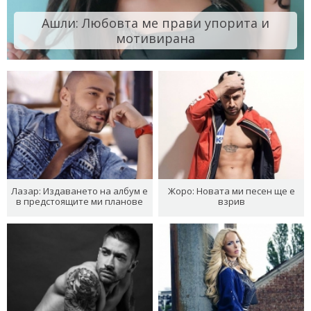
Ашли: Любовта ме прави упорита и
мотивирана
Лазар: Издаването на албум е
Жоро: Новата ми песен ще е
в предстоящите ми планове
взрив