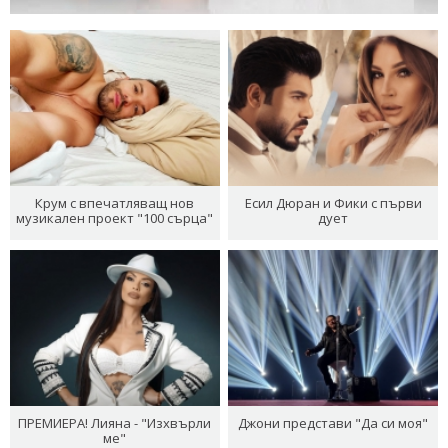
Крум с впечатляващ нов
Есил Дюран и Фики с първи
музикален проект "100 сърца"
дует
ПРЕМИЕРА! Лияна - "Изхвърли
Джони представи "Да си моя"
ме"