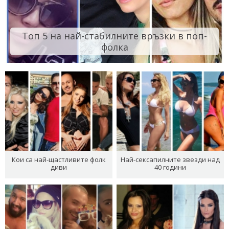
Топ 5 на най-стабилните връзки в поп-
фолка
Кои са най-щастливите фолк
Най-сексапилните звезди над
диви
40 години