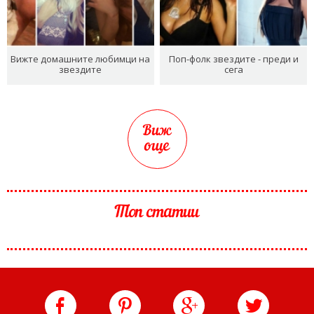
Вижте домашните любимци на
Поп-фолк звездите - преди и
звездите
сега
Виж
още
Топ статии