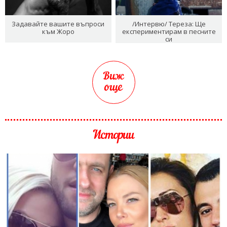
Задавайте вашите въпроси
/Интервю/ Тереза: Ще
към Жоро
експериментирам в песните
си
Виж
още
Истории