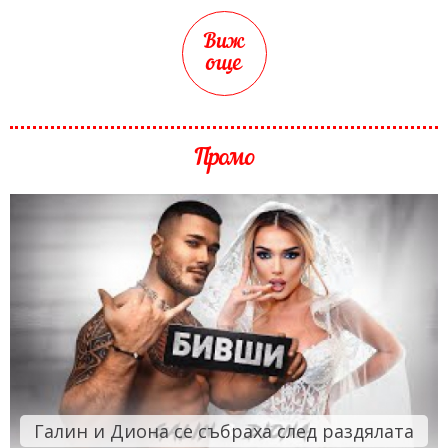
Виж
още
Промо
Галин и Диона се събраха след раздялата