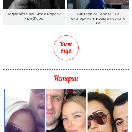
Задавайте вашите въпроси
/Интервю/ Тереза: Ще
към Жоро
експериментирам в песните
си
Виж
още
Истории