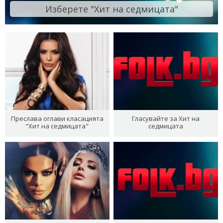
Изберете "Хит на седмицата"
Преслава оглави класацията
Гласувайте за Хит на
"Хит на седмицата"
седмицата