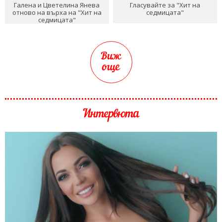
Галена и Цветелина Янева
Гласувайте за "Хит на
отново на върха на "Хит на
седмицата"
седмицата"
Виж
още
Интервюта