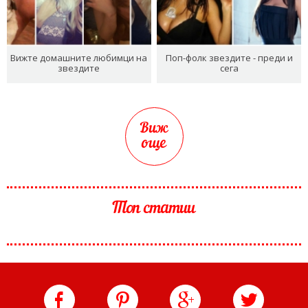
Вижте домашните любимци на
Поп-фолк звездите - преди и
звездите
сега
Виж
още
Топ статии