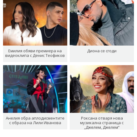
Емилия обяви премиера на
Диона се сгоди
видеоклипа с Денис Теофиков
Анелия обра аплодисментите
Роксана отваря нова
с образа на Лили Иванова
музикална страница с
„Джелем, Джелем“