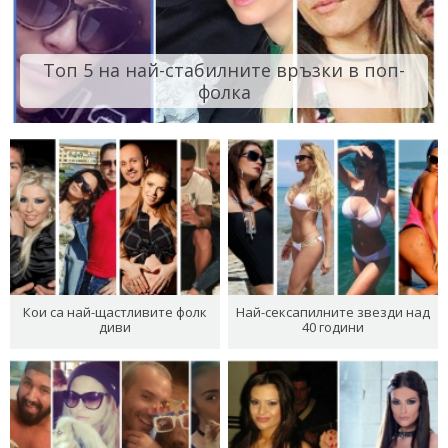
Топ 5 на най-стабилните връзки в поп-
фолка
Кои са най-щастливите фолк
Най-сексапилните звезди над
диви
40 години