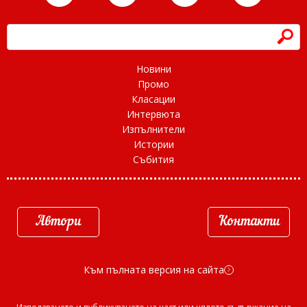
h
Новини
Промо
Класации
Интервюта
Изпълнители
Истории
Събития
Автори
Контакти
Към пълната версия на сайта
d