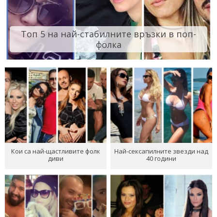
Топ 5 на най-стабилните връзки в поп-
фолка
Кои са най-щастливите фолк
Най-сексапилните звезди над
диви
40 години