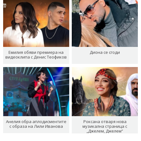
Емилия обяви премиера на
Диона се сгоди
видеоклипа с Денис Теофиков
Анелия обра аплодисментите
Роксана отваря нова
с образа на Лили Иванова
музикална страница с
„Джелем, Джелем“