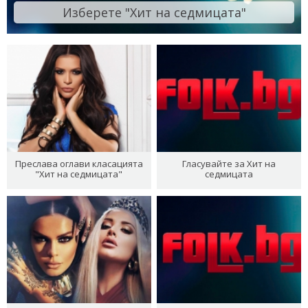
Изберете "Хит на седмицата"
Преслава оглави класацията
Гласувайте за Хит на
"Хит на седмицата"
седмицата