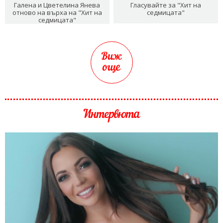
Галена и Цветелина Янева
Гласувайте за "Хит на
отново на върха на "Хит на
седмицата"
седмицата"
Виж
още
Интервюта