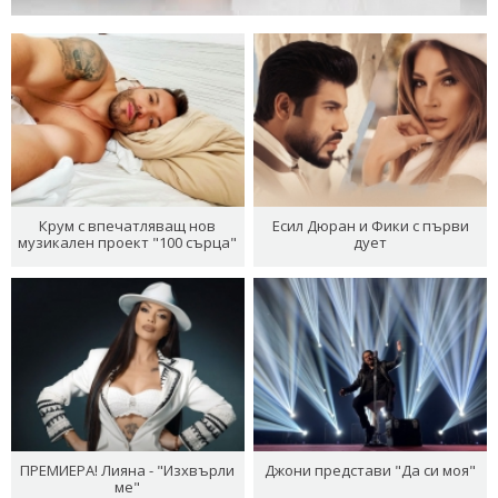
Крум с впечатляващ нов
Есил Дюран и Фики с първи
музикален проект "100 сърца"
дует
ПРЕМИЕРА! Лияна - "Изхвърли
Джони представи "Да си моя"
ме"