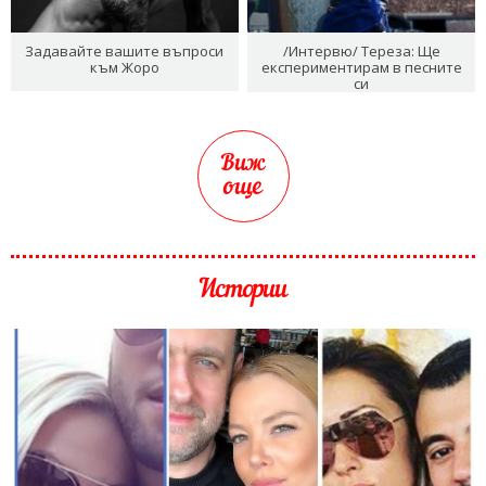
Задавайте вашите въпроси
/Интервю/ Тереза: Ще
към Жоро
експериментирам в песните
си
Виж
още
Истории