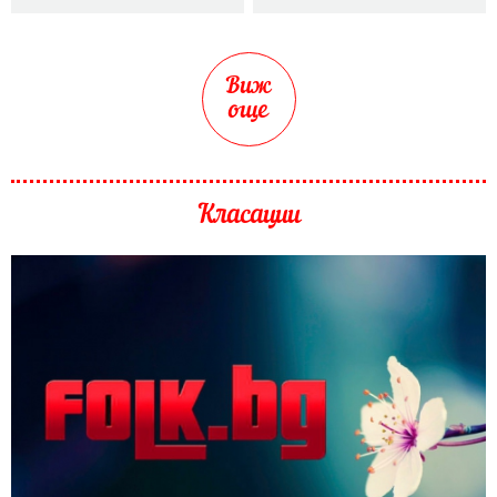
Виж
още
Класации