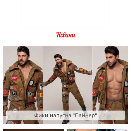
Новини
Фики напусна "Пайнер"