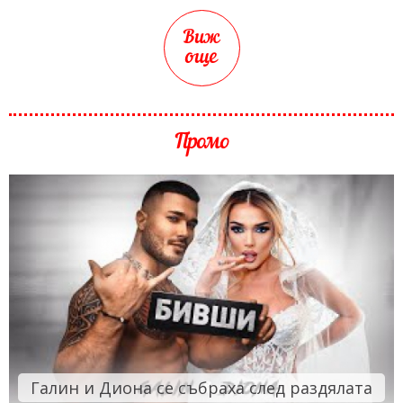
Виж
още
Промо
Галин и Диона се събраха след раздялата