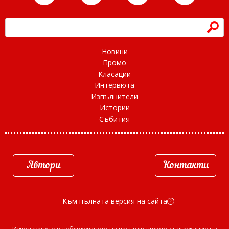
h
Новини
Промо
Класации
Интервюта
Изпълнители
Истории
Събития
Автори
Контакти
Към пълната версия на сайта
d