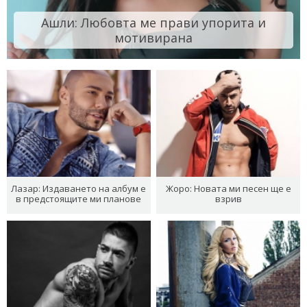
Ашли: Любовта ме прави упорита и
мотивирана
Лазар: Издаването на албум е
Жоро: Новата ми песен ще е
в предстоящите ми планове
взрив