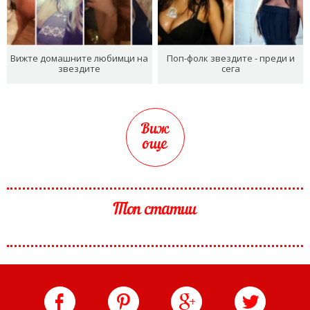
Вижте домашните любимци на
Поп-фолк звездите - преди и
звездите
сега
Виж
още
Топ статии