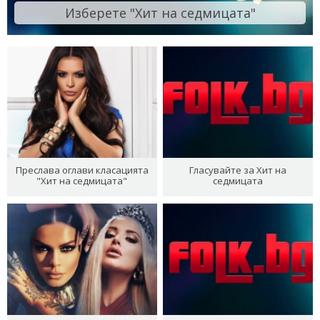
Изберете "Хит на седмицата"
Преслава оглави класацията
Гласувайте за Хит на
"Хит на седмицата"
седмицата