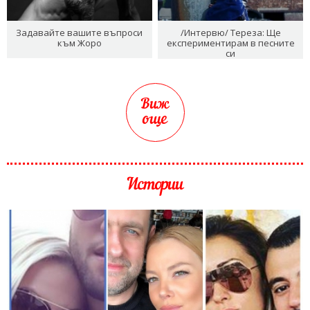
Задавайте вашите въпроси
/Интервю/ Тереза: Ще
към Жоро
експериментирам в песните
си
Виж
още
Истории