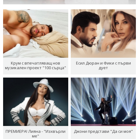
Крум с впечатляващ нов
Есил Дюран и Фики с първи
музикален проект "100 сърца"
дует
ПРЕМИЕРА! Лияна - "Изхвърли
Джони представи "Да си моя"
ме"