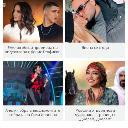
Емилия обяви премиера на
Диона се сгоди
видеоклипа с Денис Теофиков
Анелия обра аплодисментите
Роксана отваря нова
с образа на Лили Иванова
музикална страница с
„Джелем, Джелем“