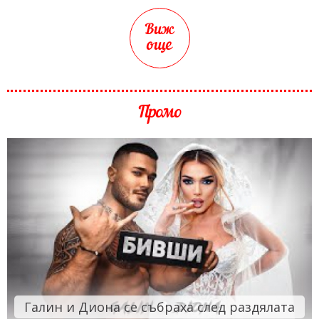
Виж
още
Промо
Галин и Диона се събраха след раздялата