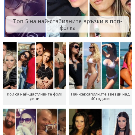
Топ 5 на най-стабилните връзки в поп-
фолка
Кои са най-щастливите фолк
Най-сексапилните звезди над
диви
40 години