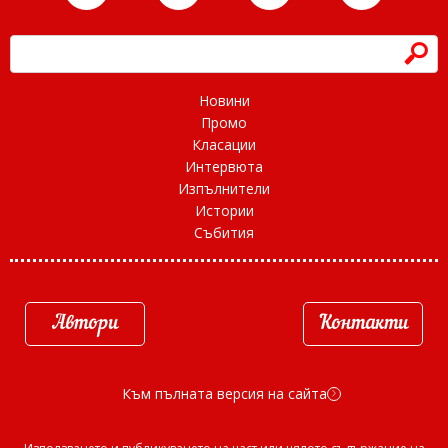
h
Новини
Промо
Класации
Интервюта
Изпълнители
Истории
Събития
Автори
Контакти
Към пълната версия на сайта
d