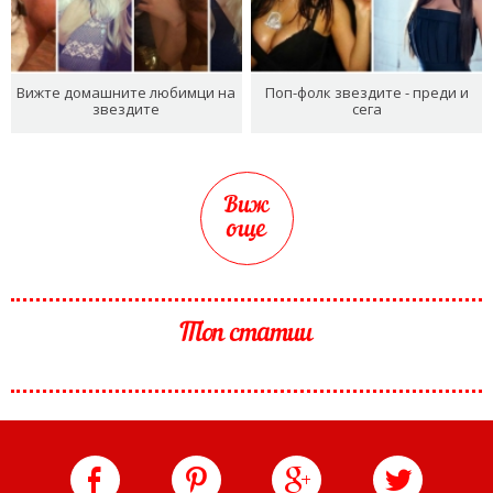
Вижте домашните любимци на
Поп-фолк звездите - преди и
звездите
сега
Виж
още
Топ статии