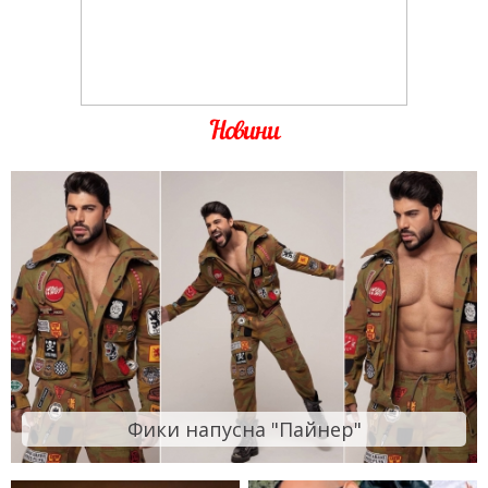
Новини
Фики напусна "Пайнер"