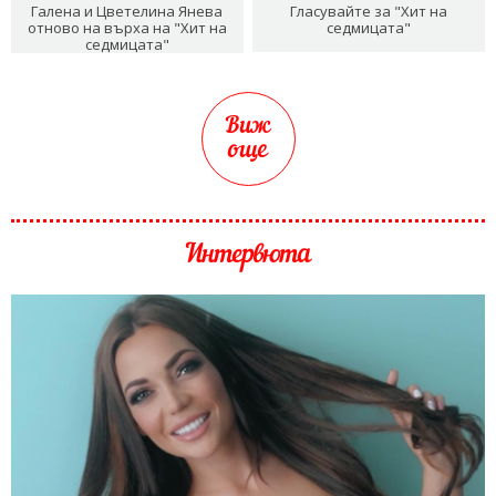
Галена и Цветелина Янева
Гласувайте за "Хит на
отново на върха на "Хит на
седмицата"
седмицата"
Виж
още
Интервюта