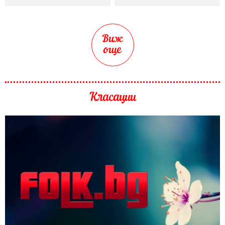
Виж
още
Класации