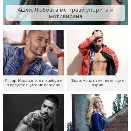
Ашли: Любовта ме прави упорита и
мотивирана
Лазар: Издаването на албум е
Жоро: Новата ми песен ще е
в предстоящите ми планове
взрив