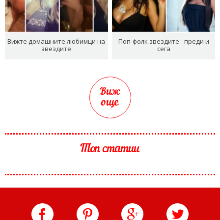
Вижте домашните любимци на
Поп-фолк звездите - преди и
звездите
сега
Виж
още
Топ статии