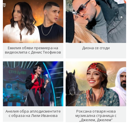
Емилия обяви премиера на
Диона се сгоди
видеоклипа с Денис Теофиков
Анелия обра аплодисментите
Роксана отваря нова
с образа на Лили Иванова
музикална страница с
„Джелем, Джелем“