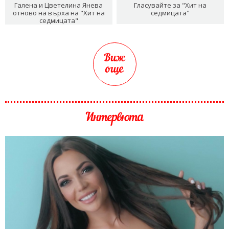
Галена и Цветелина Янева
Гласувайте за "Хит на
отново на върха на "Хит на
седмицата"
седмицата"
Виж
още
Интервюта