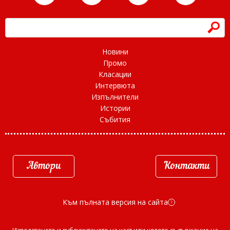
h
Новини
Промо
Класации
Интервюта
Изпълнители
Истории
Събития
Автори
Контакти
Към пълната версия на сайта
d