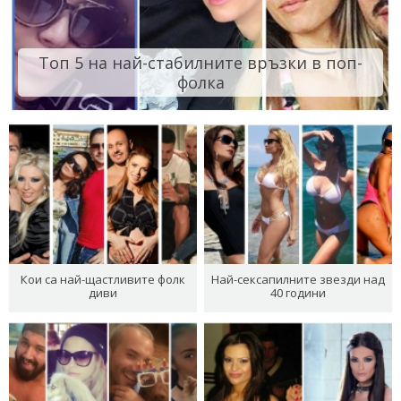
Топ 5 на най-стабилните връзки в поп-
фолка
Кои са най-щастливите фолк
Най-сексапилните звезди над
диви
40 години