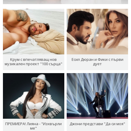
Крум с впечатляващ нов
Есил Дюран и Фики с първи
музикален проект "100 сърца"
дует
ПРЕМИЕРА! Лияна - "Изхвърли
Джони представи "Да си моя"
ме"