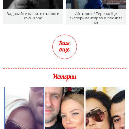
Задавайте вашите въпроси
/Интервю/ Тереза: Ще
към Жоро
експериментирам в песните
си
Виж
още
Истории