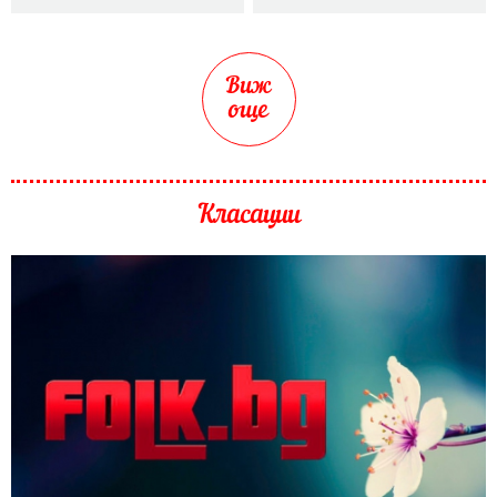
Виж
още
Класации