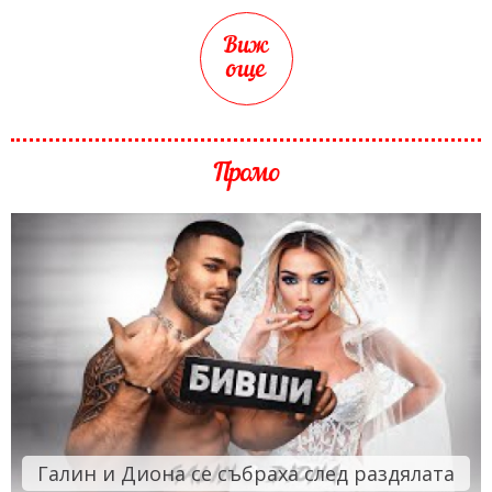
Виж
още
Промо
Галин и Диона се събраха след раздялата