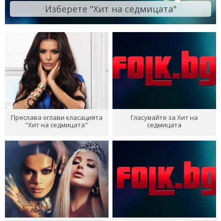
Изберете "Хит на седмицата"
Преслава оглави класацията
Гласувайте за Хит на
"Хит на седмицата"
седмицата