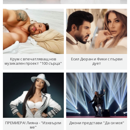
Крум с впечатляващ нов
Есил Дюран и Фики с първи
музикален проект "100 сърца"
дует
ПРЕМИЕРА! Лияна - "Изхвърли
Джони представи "Да си моя"
ме"