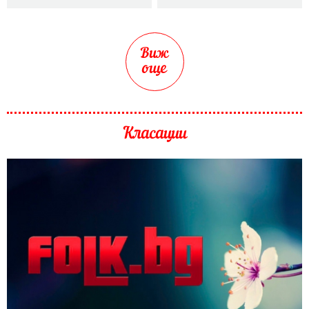
Виж
още
Класации