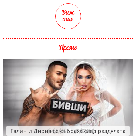
Виж
още
Промо
Галин и Диона се събраха след раздялата