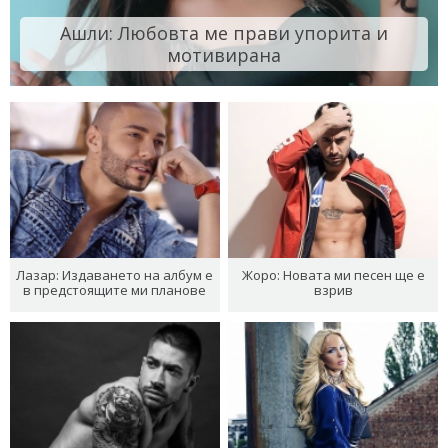
Ашли: Любовта ме прави упорита и
мотивирана
Лазар: Издаването на албум е
Жоро: Новата ми песен ще е
в предстоящите ми планове
взрив