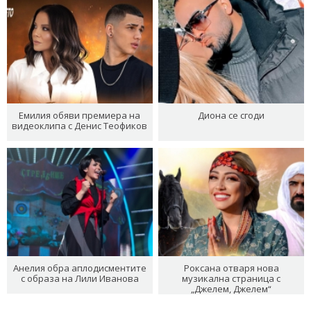
Емилия обяви премиера на
Диона се сгоди
видеоклипа с Денис Теофиков
Анелия обра аплодисментите
Роксана отваря нова
с образа на Лили Иванова
музикална страница с
„Джелем, Джелем“