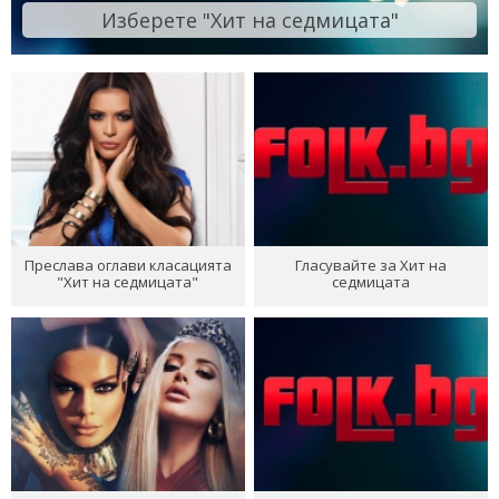
Изберете "Хит на седмицата"
Преслава оглави класацията
Гласувайте за Хит на
"Хит на седмицата"
седмицата