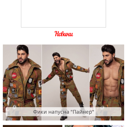
Новини
Фики напусна "Пайнер"