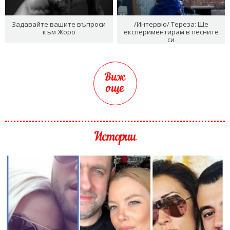
Задавайте вашите въпроси
/Интервю/ Тереза: Ще
към Жоро
експериментирам в песните
си
Виж
още
Истории