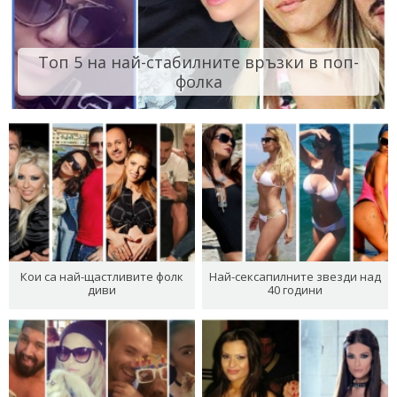
Топ 5 на най-стабилните връзки в поп-
фолка
Кои са най-щастливите фолк
Най-сексапилните звезди над
диви
40 години