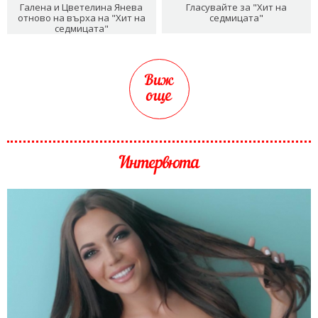
Галена и Цветелина Янева
Гласувайте за "Хит на
отново на върха на "Хит на
седмицата"
седмицата"
Виж
още
Интервюта