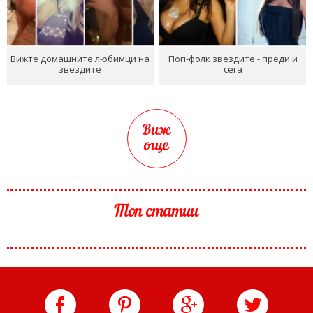
Вижте домашните любимци на
Поп-фолк звездите - преди и
звездите
сега
Виж
още
Топ статии