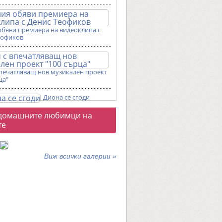
обяви премиера на видеоклипа с
еофиков
впечатляващ нов музикален проект
ца"
Диона се сгоди
о
домашните любимци на
галерии
те
Виж всички галерии »