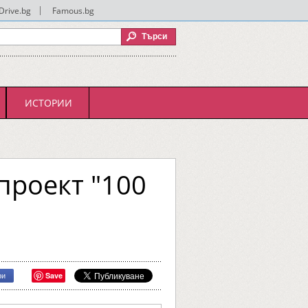
Drive.bg
|
Famous.bg
ИСТОРИИ
проект "100
Save
ри