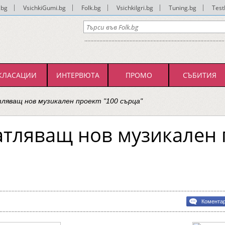
.bg
|
VsichkiGumi.bg
|
Folk.bg
|
VsichkiIgri.bg
|
Tuning.bg
|
Test
КЛАСАЦИИ
ИНТЕРВЮТА
ПРОМО
СЪБИТИЯ
тляващ нов музикален проект "100 сърца"
атляващ нов музикален 
Комента
ляващ