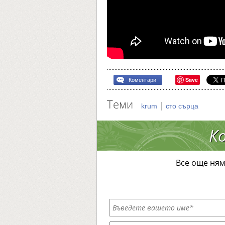
Save
Коментари
Теми
|
krum
сто сърца
К
Все още ням