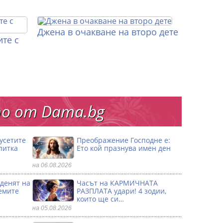
Джена в очакване на второ дете
те с
о от Dama.bg
 усетите
Преображение Господне е:
питка
Ето кой празнува имен ден
на 06.08.2026
 денят на
Часът на КАРМИЧНАТА
емите
РАЗПЛАТА удари! 4 зодии,
които ще си…
на 05.08.2026