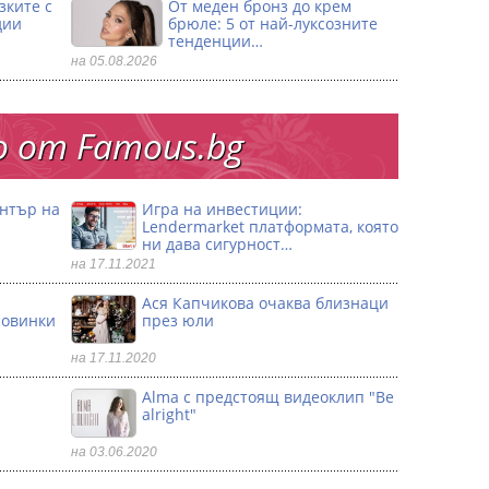
зките с
От меден бронз до крем
дии
брюле: 5 от най-луксозните
тенденции…
на 05.08.2026
 от Famous.bg
ентър на
Игра на инвестиции:
Lendermarket платформата, която
ни дава сигурност…
на 17.11.2021
Ася Капчикова очаква близнаци
ловинки
през юли
на 17.11.2020
Alma с предстоящ видеоклип "Be
alright"
на 03.06.2020