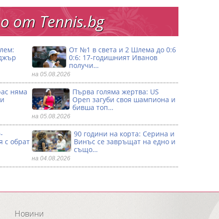
 от Тennis.bg
лем:
От №1 в света и 2 Шлема до 0:6
джър
0:6: 17-годишният Иванов
получи…
на 05.08.2026
рас няма
Първа гoляма жертва: US
 и
Open загуби своя шампиона и
бивша топ…
на 05.08.2026
-
90 години на корта: Серина и
я с обрат
Винъс се зaвръщат на едно и
също…
на 04.08.2026
Новини