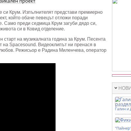
лен
е си Крум. Изпълнителят представи премиерно
оект, който обаче певецът отложи поради
. Само преди седмица Крум загуби дядо си,
 живота си в Ковид отделение.
н старт на музикалната година за Крум. Песента
ст на Spacesound. Видеоклипът ни пренася в
 любов. Режисьор е Радина Миленчева, оператор
НОВИ
Галин и 
"Пайнер