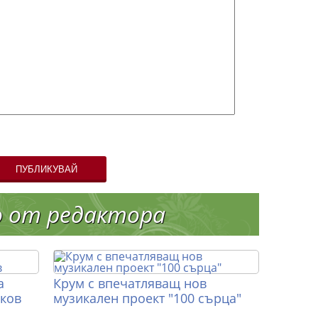
ПУБЛИКУВАЙ
о от редактора
а
Крум с впечатляващ нов
иков
музикален проект "100 сърца"