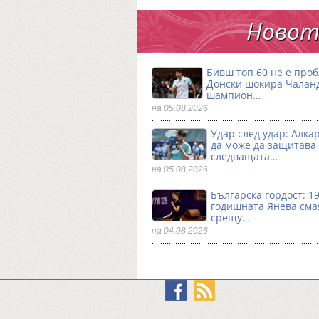
Новото
Бивш топ 60 не е проб
Донски шокира Чалан
шампион…
на 05.08.2026
Удар след удар: Алка
да може да защитава
следващата…
на 05.08.2026
Българска гордост: 19
годишната Янева сма
срещу…
на 04.08.2026