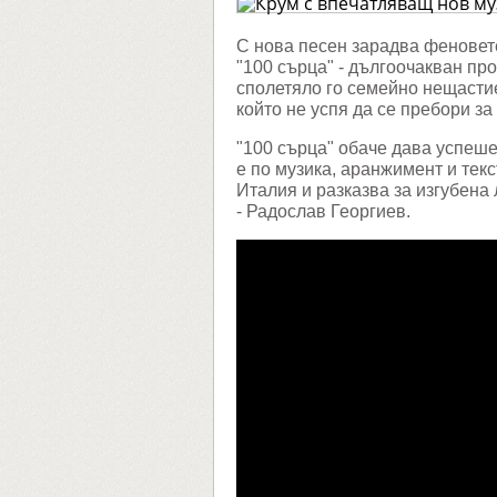
музика
проект
"100
С нова песен зарадва феновет
сърца"
"100 сърца" - дългоочакван пр
сполетяло го семейно нещастие
който не успя да се пребори за
"100 сърца" обаче дава успеше
е по музика, аранжимент и тек
Италия и разказва за изгубена
- Радослав Георгиев.