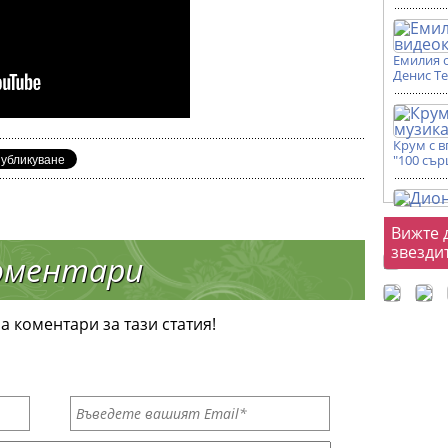
Емилия 
Денис Т
Крум с 
"100 сър
Фот
Вижте 
звезди
оментари
а коментари за тази статия!