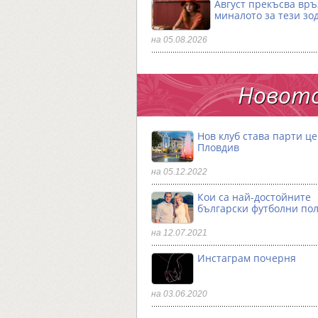
Август прекъсва връ
миналото за тези зо
на 05.08.2026
Новото
Нов клуб става парти ц
Пловдив
на 05.12.2022
Кои са най-достойните
български футболни по
на 12.07.2021
Инстаграм почерня
на 03.06.2020