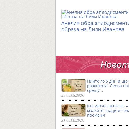
Анелия обра аплодисменти
образа на Лили Иванова
Новот
Пийте го 5 дни и ще
разликата: Лесна на
срещу…
на 06.08.2026
Късметче за 06.08. –
малките знаци и гол
промени
на 05.08.2026