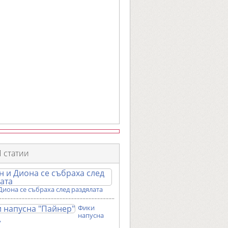
 статии
Диона се събраха след раздялата
Фики
напусна
"