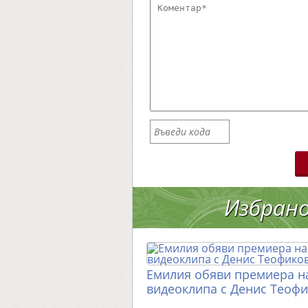
Избран
Емилия обяви премиера н
видеоклипа с Денис Теоф