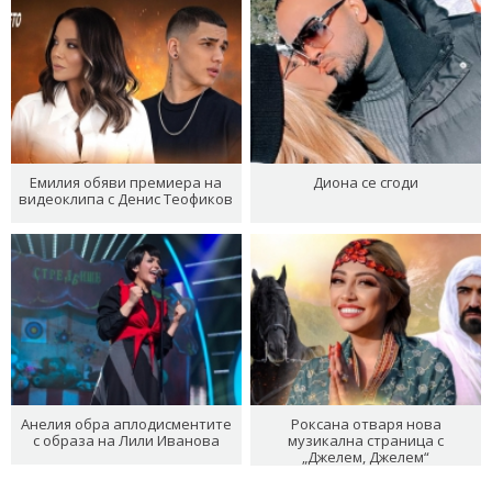
Емилия обяви премиера на
Диона се сгоди
видеоклипа с Денис Теофиков
Анелия обра аплодисментите
Роксана отваря нова
с образа на Лили Иванова
музикална страница с
„Джелем, Джелем“