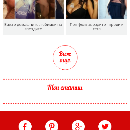
Вижте домашните любимци на
Поп-фолк звездите - преди и
звездите
сега
Виж
още
Топ статии