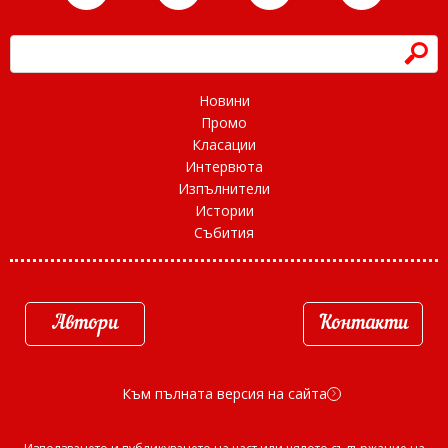
h
Новини
Промо
Класации
Интервюта
Изпълнители
Истории
Събития
Автори
Контакти
Към пълната версия на сайта
d