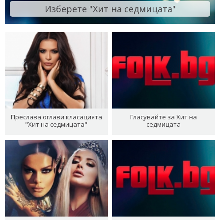
Изберете "Хит на седмицата"
Преслава оглави класацията
Гласувайте за Хит на
"Хит на седмицата"
седмицата