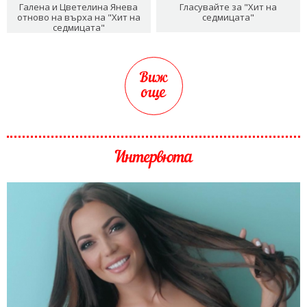
Галена и Цветелина Янева
Гласувайте за "Хит на
отново на върха на "Хит на
седмицата"
седмицата"
Виж
още
Интервюта