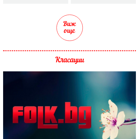
Виж
още
Класации