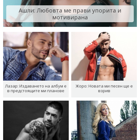
Ашли: Любовта ме прави упорита и
мотивирана
Лазар: Издаването на албум е
Жоро: Новата ми песен ще е
в предстоящите ми планове
взрив