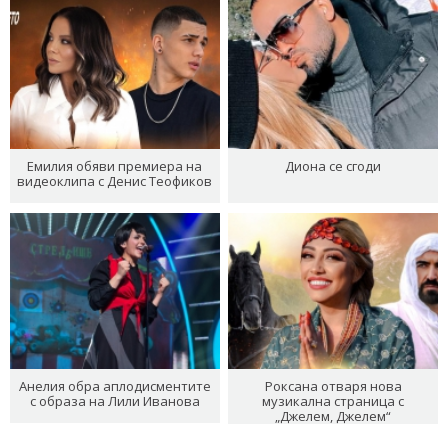
Емилия обяви премиера на
Диона се сгоди
видеоклипа с Денис Теофиков
Анелия обра аплодисментите
Роксана отваря нова
с образа на Лили Иванова
музикална страница с
„Джелем, Джелем“