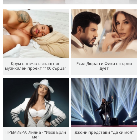
Крум с впечатляващ нов
Есил Дюран и Фики с първи
музикален проект "100 сърца"
дует
ПРЕМИЕРА! Лияна - "Изхвърли
Джони представи "Да си моя"
ме"