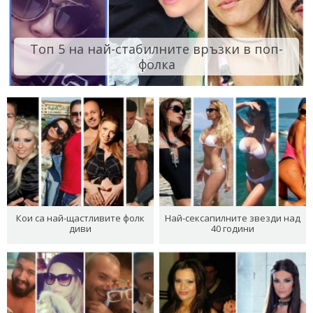
Топ 5 на най-стабилните връзки в поп-
фолка
Кои са най-щастливите фолк
Най-сексапилните звезди над
диви
40 години