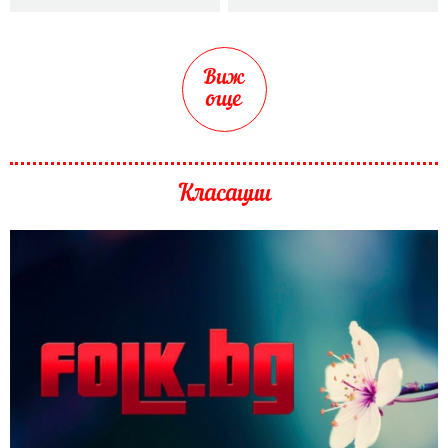
Виж
още
Класации