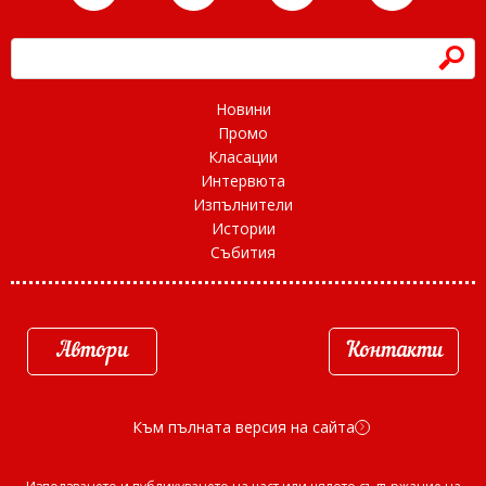
h
Новини
Промо
Класации
Интервюта
Изпълнители
Истории
Събития
Автори
Контакти
Към пълната версия на сайта
d