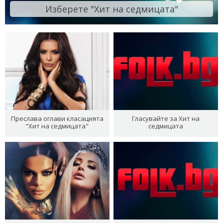
Изберете "Хит на седмицата"
Преслава оглави класацията
Гласувайте за Хит на
"Хит на седмицата"
седмицата