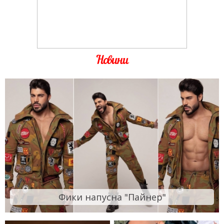
Новини
Фики напусна "Пайнер"