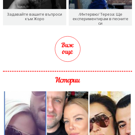
Задавайте вашите въпроси
/Интервю/ Тереза: Ще
към Жоро
експериментирам в песните
си
Виж
още
Истории