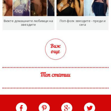
Вижте домашните любимци на
Поп-фолк звездите - преди и
звездите
сега
Виж
още
Топ статии