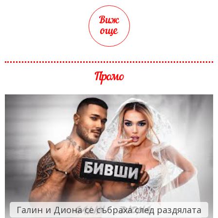
Виж
още
Промо
Галин и Диона се събраха след раздялата