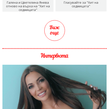
Галена и Цветелина Янева
Гласувайте за "Хит на
отново на върха на "Хит на
седмицата"
седмицата"
Виж
още
Интервюта