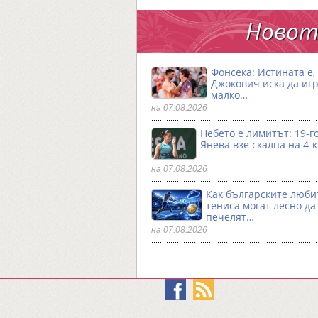
Новото
Фонсека: Истината е,
Джокович иска да игр
малко…
на 07.08.2026
Небето е лимитът: 19-
Янева взe скалпа на 4-
на 07.08.2026
Как българските люби
тениса могат лесно да
печелят…
на 07.08.2026