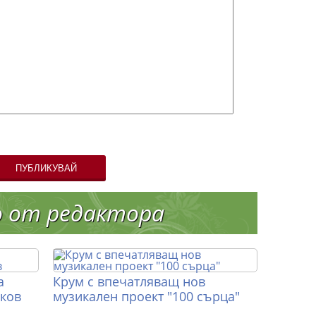
ПУБЛИКУВАЙ
о от редактора
а
Крум с впечатляващ нов
иков
музикален проект "100 сърца"