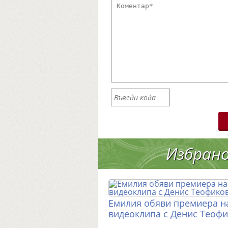
Избран
Емилия обяви премиера н
видеоклипа с Денис Теоф