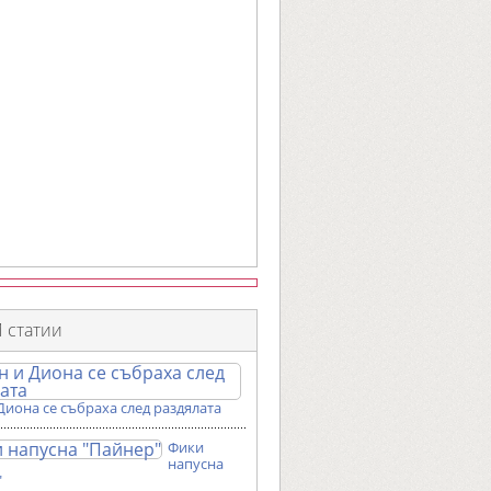
 статии
Диона се събраха след раздялата
Фики
напусна
"