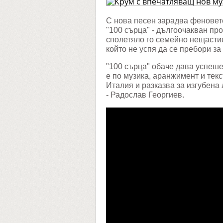
музика
проект
"100
С нова песен зарадва феновет
сърца"
"100 сърца" - дългоочакван пр
сполетяло го семейно нещастие
който не успя да се пребори за
"100 сърца" обаче дава успеше
е по музика, аранжимент и тек
Италия и разказва за изгубена
- Радослав Георгиев.