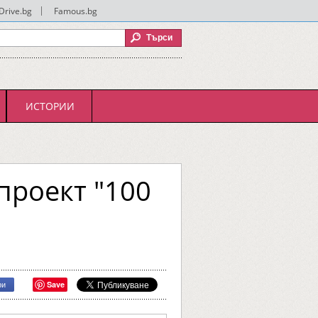
Drive.bg
|
Famous.bg
ИСТОРИИ
проект "100
Save
ри