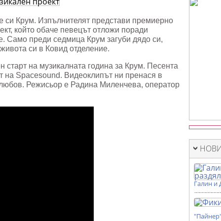
лен
е си Крум. Изпълнителят представи премиерно
оект, който обаче певецът отложи поради
. Само преди седмица Крум загуби дядо си,
 живота си в Ковид отделение.
н старт на музикалната година за Крум. Песента
ст на Spacesound. Видеоклипът ни пренася в
 любов. Режисьор е Радина Миленчева, оператор
НОВИ
Галин и 
"Пайнер