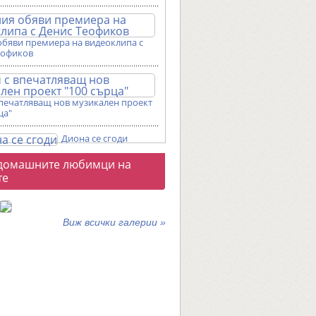
обяви премиера на видеоклипа с
еофиков
впечатляващ нов музикален проект
ца"
Диона се сгоди
о
домашните любимци на
галерии
те
Виж всички галерии »