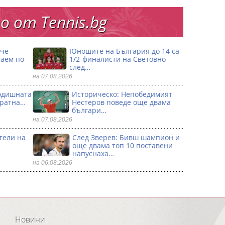
 от Тennis.bg
 че
Юношите на България до 14 са
аем по-
1/2-финалисти на Световно
след…
на 07.08.2026
годишната
Историческо: Непобедимият
кратна…
Нестеров поведе още двама
българи…
на 07.08.2026
тели на
След Зверев: Бивш шампион и
още двама топ 10 поставени
напуснаха…
на 06.08.2026
Новини