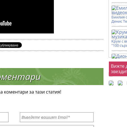
Емилия 
Денис Т
Крум с 
"100 сър
Фот
Вижте 
звезди
оментари
а коментари за тази статия!