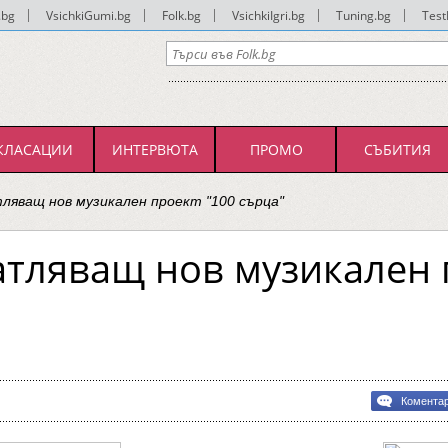
.bg
|
VsichkiGumi.bg
|
Folk.bg
|
VsichkiIgri.bg
|
Tuning.bg
|
Test
КЛАСАЦИИ
ИНТЕРВЮТА
ПРОМО
СЪБИТИЯ
тляващ нов музикален проект "100 сърца"
атляващ нов музикален 
Комента
ляващ