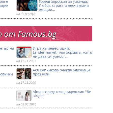
коя е
Горещ хороскоп за уикенда:
ладее
Любов, страст и неочаквани
емоции…
на 07.08.2026
 от Famous.bg
ентър на
Игра на инвестиции:
Lendermarket платформата, която
ни дава сигурност…
на 17.11.2021
Ася Капчикова очаква близнаци
ловинки
през юли
на 17.11.2020
Alma с предстоящ видеоклип "Be
alright"
на 03.06.2020