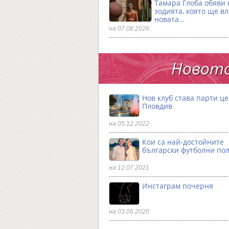
Тамара Глоба обяви 
зодията, която ще в
новата…
на 07.08.2026
Новото
Нов клуб става парти ц
Пловдив
на 05.12.2022
Кои са най-достойните
български футболни по
на 12.07.2021
Инстаграм почерня
на 03.06.2020