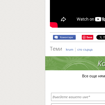
Save
Коментари
Теми
|
krum
сто сърца
К
Все още ням