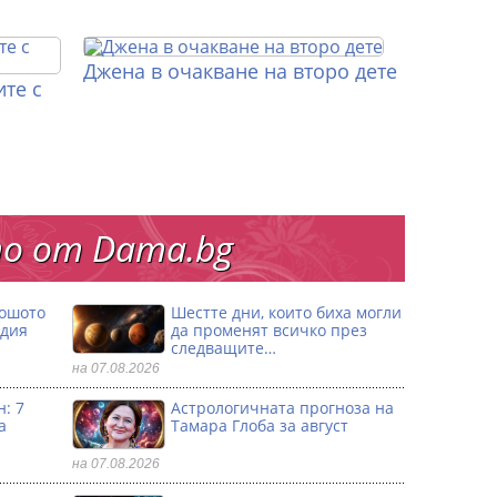
Джена в очакване на второ дете
те с
о от Dama.bg
лошото
Шестте дни, които биха могли
одия
да променят всичко през
следващите…
на 07.08.2026
: 7
Астрологичната прогноза на
а
Тамара Глоба за август
на 07.08.2026