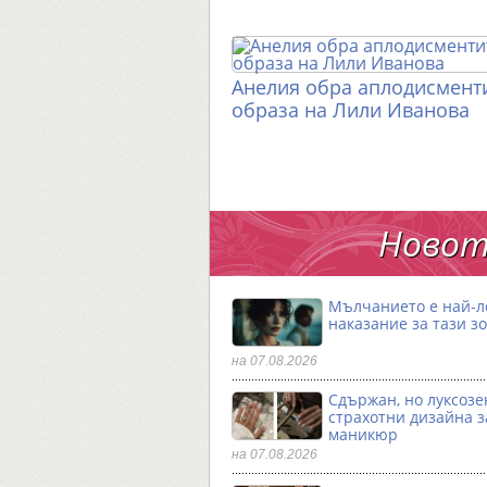
Анелия обра аплодисменти
образа на Лили Иванова
Новот
Мълчанието е най-
наказание за тази з
на 07.08.2026
Сдържан, но луксозен
страхотни дизайна з
маникюр
на 07.08.2026