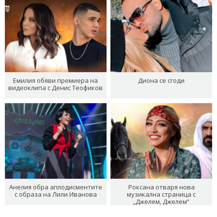
Емилия обяви премиера на
Диона се сгоди
видеоклипа с Денис Теофиков
Анелия обра аплодисментите
Роксана отваря нова
с образа на Лили Иванова
музикална страница с
„Джелем, Джелем“