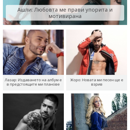
Ашли: Любовта ме прави упорита и
мотивирана
Лазар: Издаването на албум е
Жоро: Новата ми песен ще е
в предстоящите ми планове
взрив