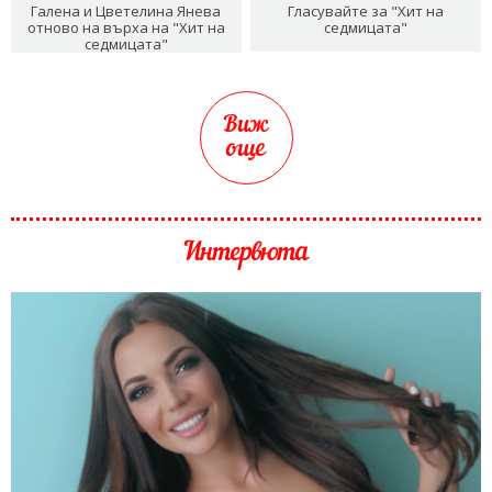
Галена и Цветелина Янева
Гласувайте за "Хит на
отново на върха на "Хит на
седмицата"
седмицата"
Виж
още
Интервюта