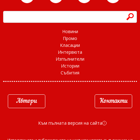
h
Новини
Промо
Класации
Интервюта
Изпълнители
Истории
Събития
Автори
Контакти
Към пълната версия на сайта
d