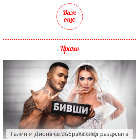
Виж
още
Промо
Галин и Диона се събраха след раздялата