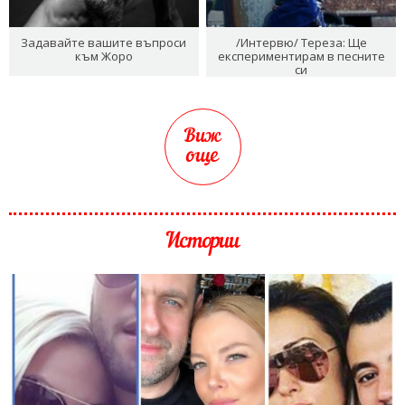
Задавайте вашите въпроси
/Интервю/ Тереза: Ще
към Жоро
експериментирам в песните
си
Виж
още
Истории