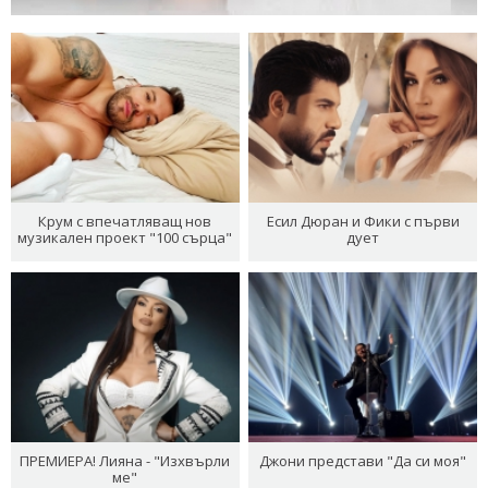
Крум с впечатляващ нов
Есил Дюран и Фики с първи
музикален проект "100 сърца"
дует
ПРЕМИЕРА! Лияна - "Изхвърли
Джони представи "Да си моя"
ме"