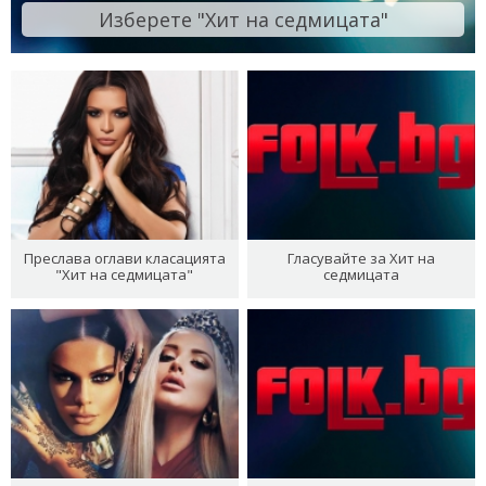
Изберете "Хит на седмицата"
Преслава оглави класацията
Гласувайте за Хит на
"Хит на седмицата"
седмицата