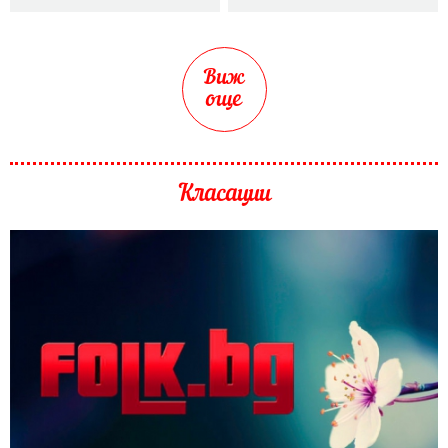
Виж
още
Класации