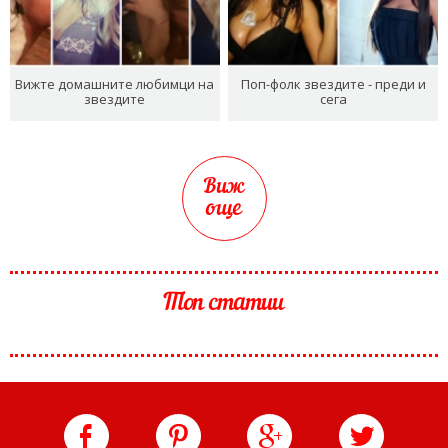
Вижте домашните любимци на
Поп-фолк звездите - преди и
звездите
сега
Виж
още
Топ статии