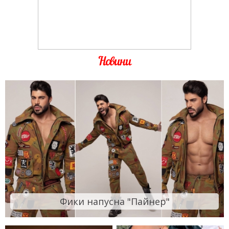
Новини
Фики напусна "Пайнер"