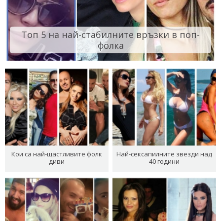
Топ 5 на най-стабилните връзки в поп-
фолка
Кои са най-щастливите фолк
Най-сексапилните звезди над
диви
40 години