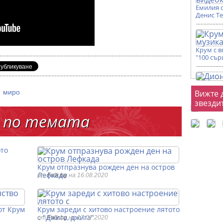
Емилия 
Денис Т
Крум с 
"100 сър
Фот
|
миро
Вижте 
звезди
 по темата
ото
Крум отпразнува рожден ден на остров
Лефкада
от
Folk.bg
на 16.08.2020
от Крум
Крум зареди с хитово настроение лятото
с "Джига, джига"
от
Folk.bg
на 17.07.2020