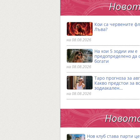
Новот
Кои са червените фл
Лъва?
на 08.08.2026
На кои 5 зодии им е
предопределено да 
богати
на 08.08.2026
Таро прогноза за авг
Какво предстои за в
зодиакален…
на 08.08.2026
Новото
Нов клуб става парти ц