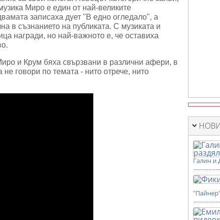
 музика Миро е един от най-великите
вамата записаха дует "В едно огледало", а
на в съзнанието на публиката. С музиката и
ица награди, но най-важното е, че оставиха
о.
Миро и Крум бяха свързвани в различни афери, в
 не говори по темата - нито отрече, нито
НОВИ
Галин и 
"Пайнер