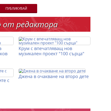
ПУБЛИКУВАЙ
о от редактора
а
Крум с впечатляващ нов
иков
музикален проект "100 сърца"
Джена в очакване на второ дете
те с