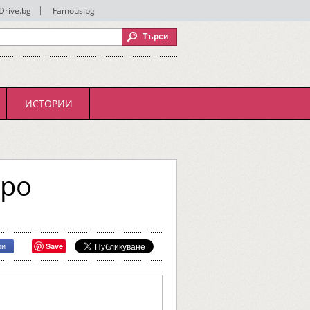
Drive.bg
|
Famous.bg
ИСТОРИИ
иро
Save
ри