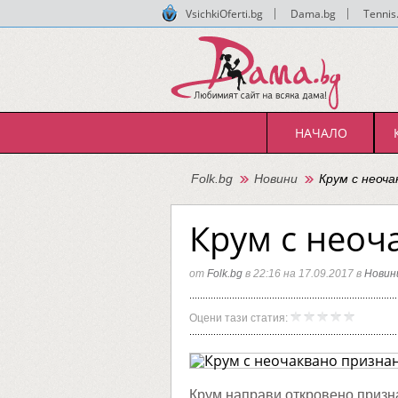
VsichkiOferti.bg
|
Dama.bg
|
Tennis
НАЧАЛО
Folk.bg
Новини
Крум с неоча
Крум с неоч
от
Folk.bg
в 22:16 на 17.09.2017 в
Новин
Крум
Folk.bg
Оцени тази статия:
с
неочак
призна
за
Миро
Крум направи откровено призна