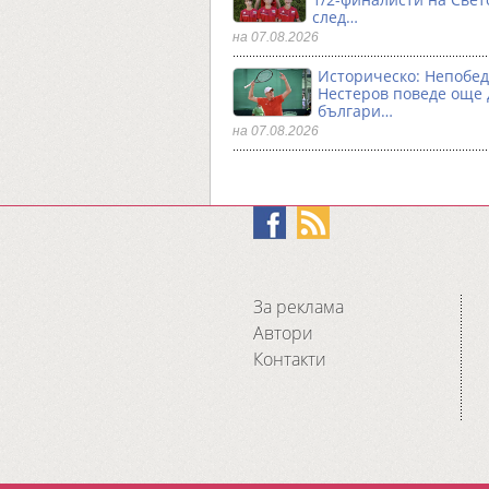
след…
на 07.08.2026
Историческо: Непобе
Нестеров поведе още
българи…
на 07.08.2026
За реклама
Автори
Контакти