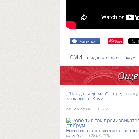
Save
Коментари
Теми
|
в едно огледало
крум
Още
"Пак да си до мен" е предстоящ
заглавие от Крум
от
Folk.bg
на 11.10.2021
Ново тик-ток предизвикателство 
от
Folk.bg
на 28.07.2020