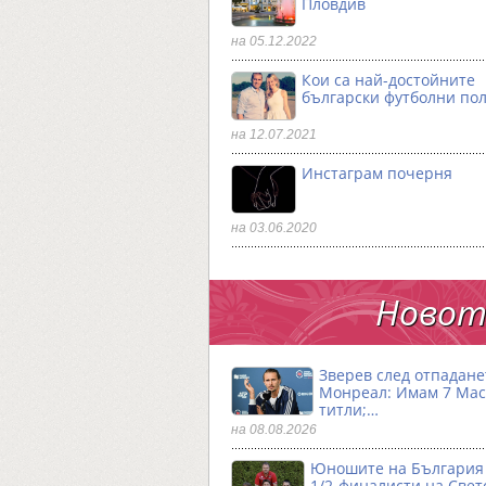
Пловдив
на 05.12.2022
Кои са най-достойните
български футболни по
на 12.07.2021
Инстаграм почерня
на 03.06.2020
Новото
Зверев след отпадане
Монреал: Имам 7 Ма
титли;…
на 08.08.2026
Юношите на България 
1/2-финалисти на Свет