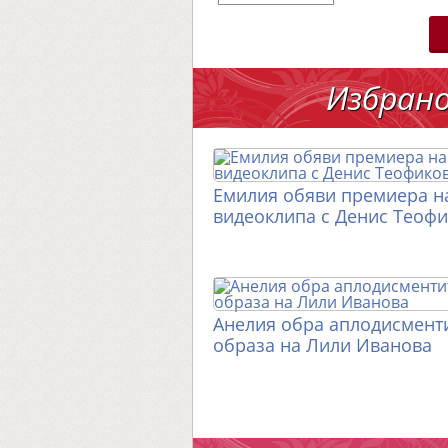
Избран
Емилия обяви премиера н
видеоклипа с Денис Теоф
Анелия обра аплодисменти
образа на Лили Иванова