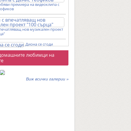
обяви премиера на видеоклипа с
еофиков
впечатляващ нов музикален проект
ца"
Диона се сгоди
о
домашните любимци на
галерии
те
Виж всички галерии »