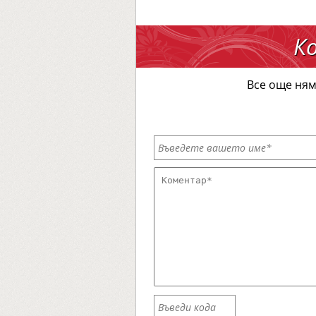
К
Все още ням