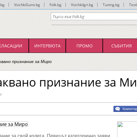
.bg
|
VsichkiGumi.bg
|
Folk.bg
|
VsichkiIgri.bg
|
Tuning.bg
|
Test
КЛАСАЦИИ
ИНТЕРВЮТА
ПРОМО
СЪБИТИЯ
квано признание за Миро
аквано признание за М
и
Комента
вано
ние
ние за свой колега. Певецът категорично заяви,