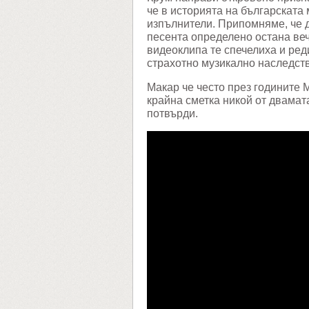
че в историята на българската
изпълнители. Припомняме, че д
песента определено остана веч
видеоклипа те спечелиха и ред
страхотно музикално наследств
Макар че често през годините 
крайна сметка никой от двамата
потвърди.