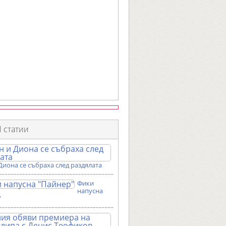
 статии
Диона се събраха след раздялата
Фики
напусна
"