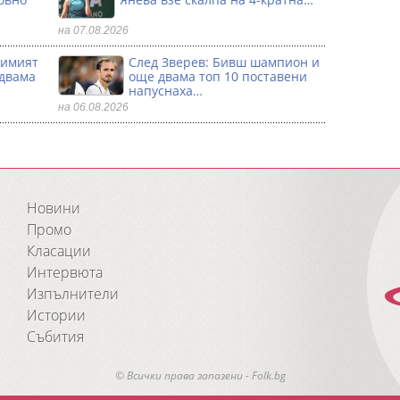
на 07.08.2026
димият
След Зверев: Бивш шампион и
 двама
още двама топ 10 поставени
напуснаха…
на 06.08.2026
Новини
Промо
Класации
Интервюта
Изпълнители
Истории
Събития
© Всички права запазени - Folk.bg