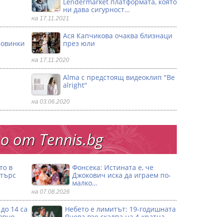
Lendermarket платформата, която
ни дава сигурност…
на 17.11.2021
Ася Капчикова очаква близнаци
ловинки
през юли
на 17.11.2020
Alma с предстоящ видеоклип "Be
alright"
на 03.06.2020
 от Тennis.bg
то в
Фонсека: Истината е, че
стърс
Джокович иска да играем по-
малко…
на 07.08.2026
до 14 са
Небето е лимитът: 19-годишната
овно
Янева взe скалпа на 4-кратна…