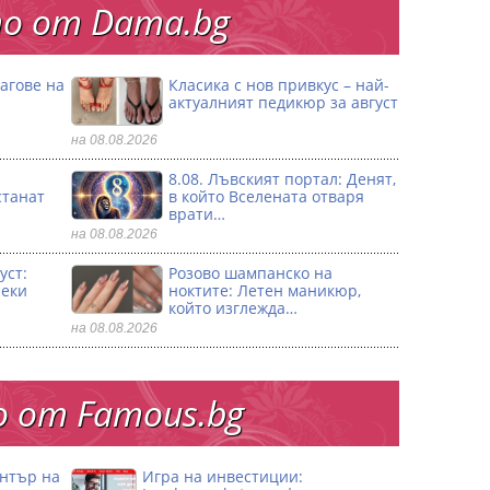
о от Dama.bg
агове на
Класика с нов привкус – най-
актуалният педикюр за август
на 08.08.2026
8.08. Лъвският портал: Денят,
станат
в който Вселената отваря
врати…
на 08.08.2026
уст:
Розово шампанско на
секи
ноктите: Летен маникюр,
който изглежда…
на 08.08.2026
 от Famous.bg
ентър на
Игра на инвестиции: