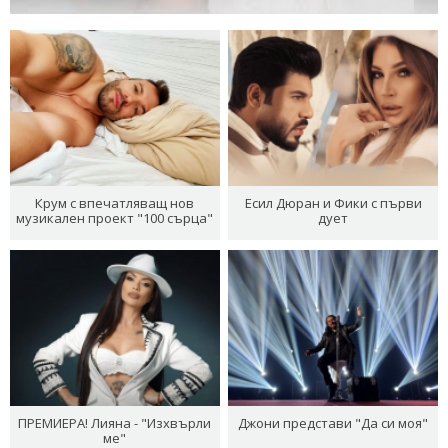
Крум с впечатляващ нов
Есил Дюран и Фики с първи
музикален проект "100 сърца"
дует
ПРЕМИЕРА! Лияна - "Изхвърли
Джони представи "Да си моя"
ме"