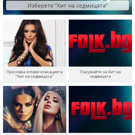
Изберете "Хит на седмицата"
Преслава оглави класацията
Гласувайте за Хит на
"Хит на седмицата"
седмицата