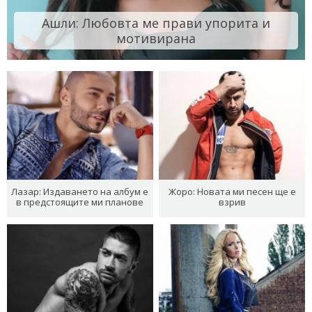
Ашли: Любовта ме прави упорита и
мотивирана
Лазар: Издаването на албум е
Жоро: Новата ми песен ще е
в предстоящите ми планове
взрив