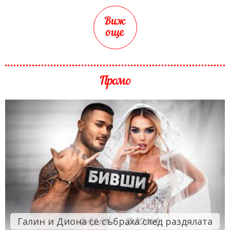
Виж
още
Промо
Галин и Диона се събраха след раздялата