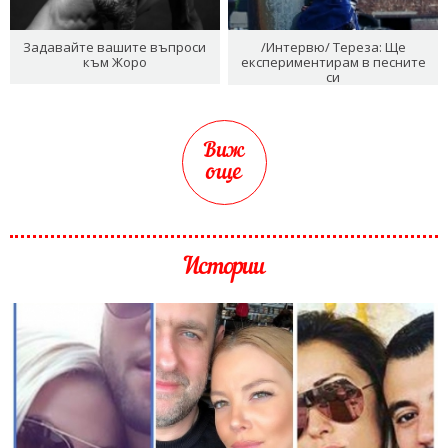
Задавайте вашите въпроси
/Интервю/ Тереза: Ще
към Жоро
експериментирам в песните
си
Виж
още
Истории