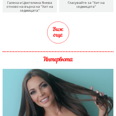
Галена и Цветелина Янева
Гласувайте за "Хит на
отново на върха на "Хит на
седмицата"
седмицата"
Виж
още
Интервюта