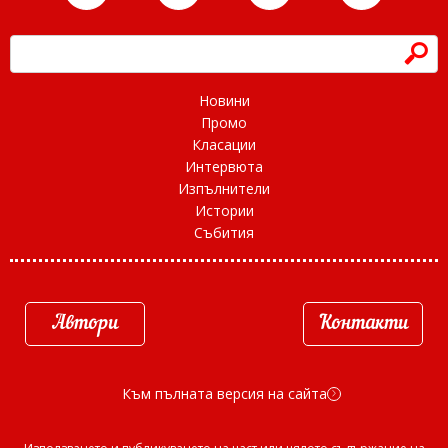
h
Новини
Промо
Класации
Интервюта
Изпълнители
Истории
Събития
Автори
Контакти
Към пълната версия на сайта
d