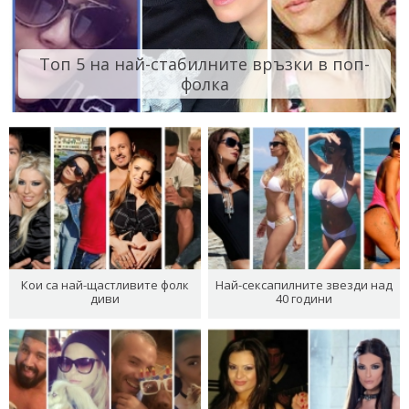
Топ 5 на най-стабилните връзки в поп-
фолка
Кои са най-щастливите фолк
Най-сексапилните звезди над
диви
40 години