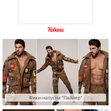
Новини
Фики напусна "Пайнер"