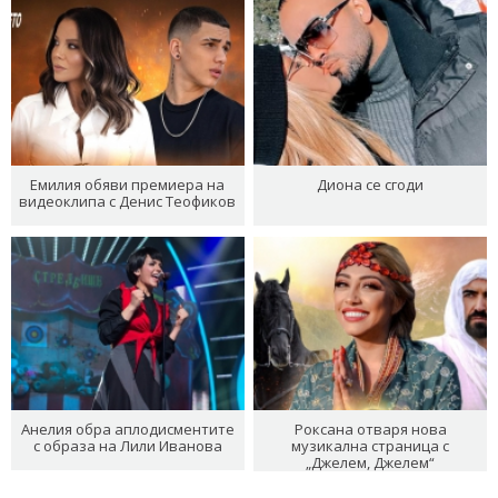
Емилия обяви премиера на
Диона се сгоди
видеоклипа с Денис Теофиков
Анелия обра аплодисментите
Роксана отваря нова
с образа на Лили Иванова
музикална страница с
„Джелем, Джелем“