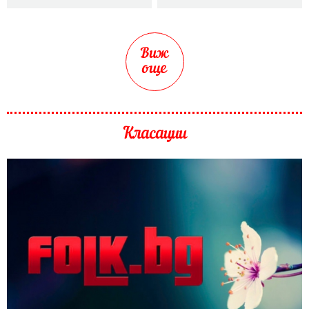
Виж
още
Класации