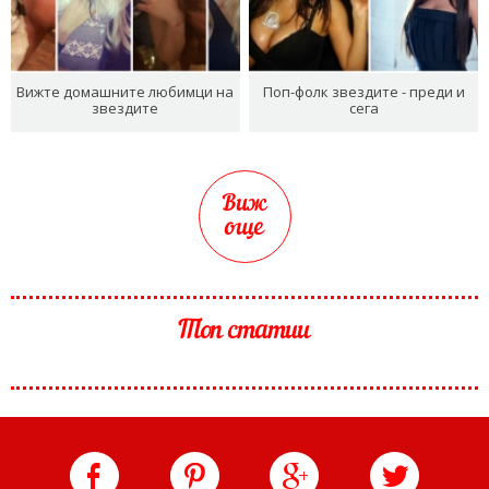
Вижте домашните любимци на
Поп-фолк звездите - преди и
звездите
сега
Виж
още
Топ статии