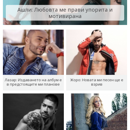
Ашли: Любовта ме прави упорита и
мотивирана
Лазар: Издаването на албум е
Жоро: Новата ми песен ще е
в предстоящите ми планове
взрив