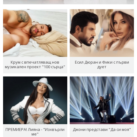
Крум с впечатляващ нов
Есил Дюран и Фики с първи
музикален проект "100 сърца"
дует
ПРЕМИЕРА! Лияна - "Изхвърли
Джони представи "Да си моя"
ме"