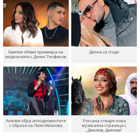
Емилия обяви премиера на
Диона се сгоди
видеоклипа с Денис Теофиков
Анелия обра аплодисментите
Роксана отваря нова
с образа на Лили Иванова
музикална страница с
„Джелем, Джелем“