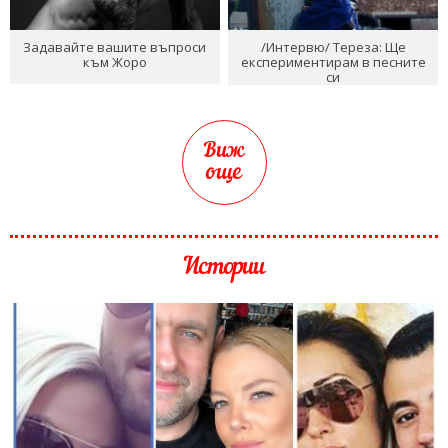
Задавайте вашите въпроси
/Интервю/ Тереза: Ще
към Жоро
експериментирам в песните
си
Виж
още
Истории