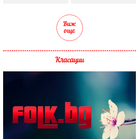
Виж
още
Класации