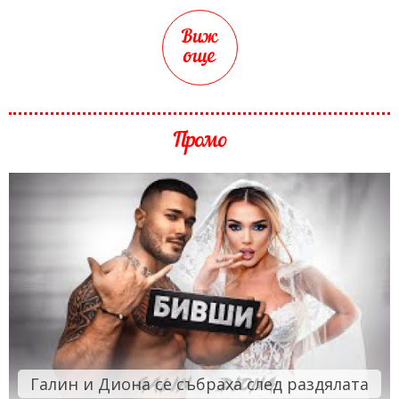
Виж
още
Промо
Галин и Диона се събраха след раздялата