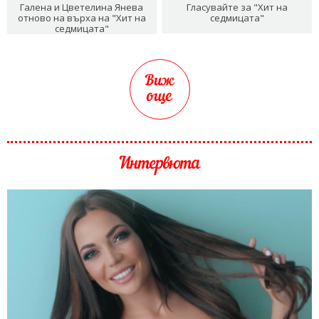
Галена и Цветелина Янева
Гласувайте за "Хит на
отново на върха на "Хит на
седмицата"
седмицата"
Виж
още
Интервюта