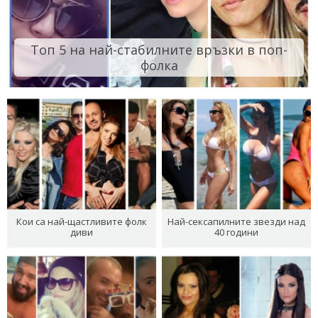
Топ 5 на най-стабилните връзки в поп-
фолка
Кои са най-щастливите фолк
Най-сексапилните звезди над
диви
40 години