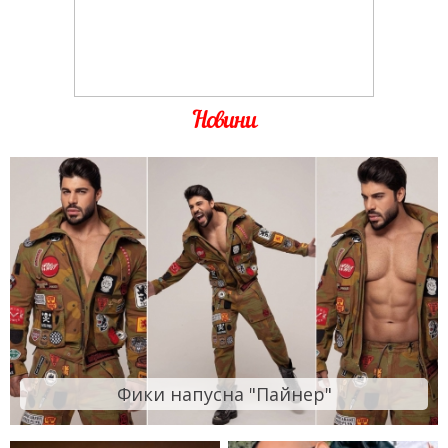
Новини
Фики напусна "Пайнер"