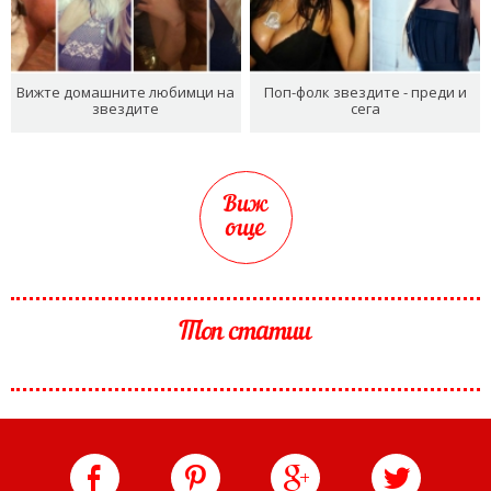
Вижте домашните любимци на
Поп-фолк звездите - преди и
звездите
сега
Виж
още
Топ статии