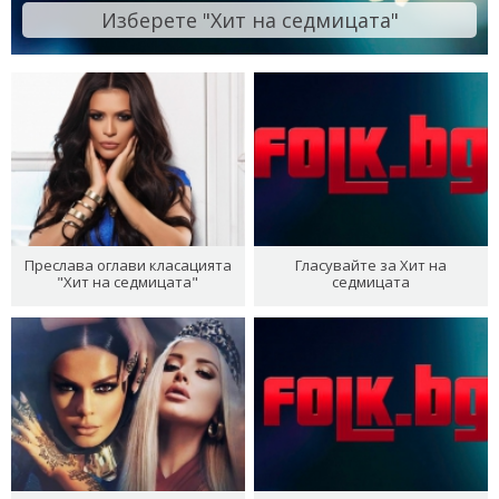
Изберете "Хит на седмицата"
Преслава оглави класацията
Гласувайте за Хит на
"Хит на седмицата"
седмицата