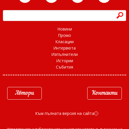
h
Новини
Промо
Класации
Интервюта
Изпълнители
Истории
Събития
Автори
Контакти
Към пълната версия на сайта
d