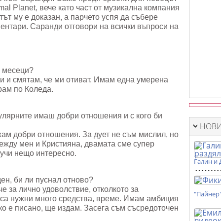
al Planet, вече като част от музикална компания
нтът му е доказан, а парчето успя да събере
ентари. Саранди отговори на всички въпроси на
е месеци?
и и смятам, че ми отиват. Имам една умерена
рам по Коледа.
пулярните имаш добри отношения и с кого би
НОВИ
жам добри отношения. За дует не съм мислил, но
ежду мен и Кристияна, двамата сме супер
лучи нещо интересно.
Галин и 
ен, би ли пуснал отново?
че за лично удоволствие, отколкото за
"Пайнер
 са нужни много средства, време. Имам амбиция
Ако е писано, ще издам. Засега съм съсредоточен