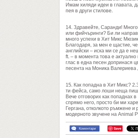
Имам хиляди идеи в главата, д
пея в други стилове.
14. Здравейте, Саранди! Много
или фийчъринги? Би ли направ
много успехи в Хит Микс Мюзик
Благодаря, за мен е щастие, че
английски – иска ми се да е не
ft. – в момента това е актуалн
глас в една песен допринася цв
песента на Моника Валериева 
15. Как попадна в Хит Микс? 2
ти фейса, само лоши неща пиш
Вече отговорих как попаднах в 
спрямо него, просто би ми харе
Гергана, отколкото ръмжене и 
модерното звучене на Animal P
Save
Коментари