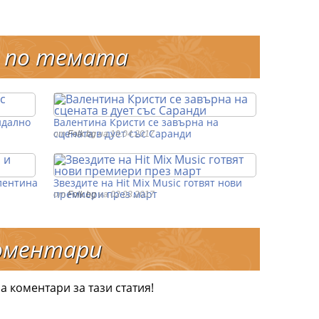
 по темата
ндално
Валентина Кристи се завърна на
сцената в дует със Саранди
от
Folk.bg
на 19.04.2017
лентина
Звездите на Hit Mix Music готвят нови
премиери през март
от
Folk.bg
на 02.03.2017
оментари
а коментари за тази статия!