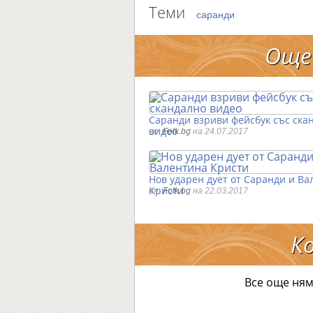
Теми
саранди
Още
Саранди взриви фейсбук със ска
видео
от
Folk.bg
на 24.07.2017
Нов ударен дует от Саранди и Ва
Кристи
от
Folk.bg
на 22.03.2017
К
Все още ням