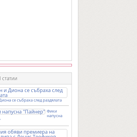
 статии
Диона се събраха след раздялата
Фики
напусна
"