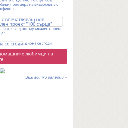
обяви премиера на видеоклипа с
еофиков
впечатляващ нов музикален проект
ца"
Диона се сгоди
о
домашните любимци на
галерии
те
Виж всички галерии »