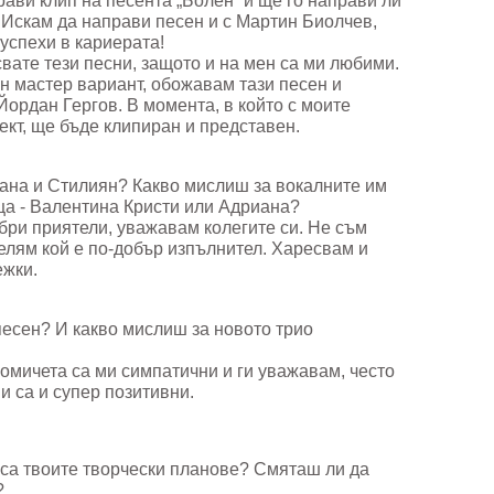
ави клип на песента „Болен“ и ще го направи ли
? Искам да направи песен и с Мартин Биолчев,
 успехи в кариерата!
свате тези песни, защото и на мен са ми любими.
н мастер вариант, обожавам тази песен и
Йордан Гергов. В момента, в който с моите
кт, ще бъде клипиран и представен.
иана и Стилиян? Какво мислиш за вокалните им
ца - Валентина Кристи или Адриана?
бри приятели, уважавам колегите си. Не съм
делям кой е по-добър изпълнител. Харесвам и
ежки.
 песен? И какво мислиш за новото трио
момичета са ми симпатични и ги уважавам, често
и са и супер позитивни.
 са твоите творчески планове? Смяташ ли да
?