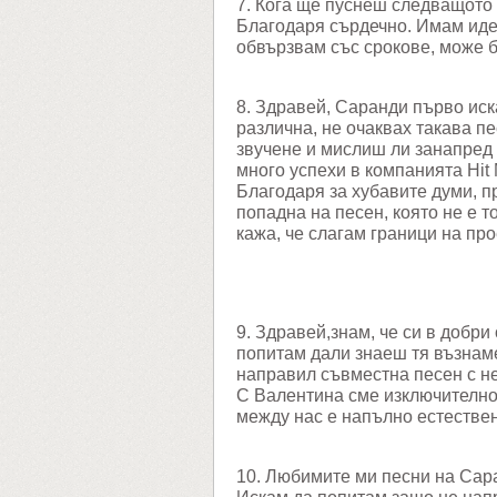
7. Кога ще пуснеш следващото
Благодаря сърдечно. Имам идея
обвързвам със срокове, може б
8. Здравей, Саранди първо иск
различна, не очаквах такава п
звучене и мислиш ли занапред
много успехи в компанията Hit 
Благодаря за хубавите думи, п
попадна на песен, която не е т
кажа, че слагам граници на про
9. Здравей,знам, че си в добри
попитам дали знаеш тя възнамер
направил съвместна песен с н
С Валентина сме изключително 
между нас е напълно естестве
10. Любимите ми песни на Саран