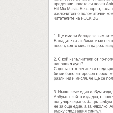
представи новата си песен Anim
Hit Mix Music. Безспорно, тала
изключително положителни ком
читателите на FOLK.BG.
1. Ще имали балада за зимнит
Баладите са любимите ми песн
песен, която мисля да реализи
2. С кой изпълнители от по-по
направил дует?
С доста от колегите си поддър
би ми било интересен проект м
различни и мисля, че ще се по
3. Имаш вече един албум издад
Албумът, който издадох, е пове
популяризиране. За цял албум
не за още един, а за няколко. 
върху следващия сингъл.