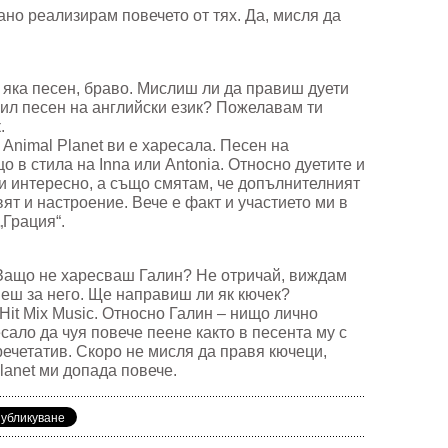
ано реализирам повечето от тях. Да, мисля да
 яка песен, браво. Мислиш ли да правиш дуети
ил песен на английски език? Пожелавам ти
.
 Animal Planet ви е харесала. Песен на
що в стила на Inna или Antonia. Относно дуетите и
о и интересно, а също смятам, че допълнителният
ят и настроение. Вече е факт и участието ми в
„Грация“.
.Защо не харесваш Галин? Не отричай, виждам
еш за него. Ще направиш ли як кючек?
Hit Mix Music. Относно Галин – нищо лично
сало да чуя повече пеене както в песента му с
речетатив. Скоро не мисля да правя кючеци,
lanet ми допада повече.