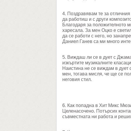
4. Поздравявам те за отличния
да работиш и с други композит
Благодаря за положителното мн
харесала. За мен Оцко е свети
да се работи с него, но занапр
Даниел Ганев са ми много инте
5. Виждаш ли се в дует с Джа
изкъртите музикалните класаци
Наистина не се виждам в дует с
мен, тогава мисля, че ще се по
неговия стил.
6. Как попадна в Хит Микс Мюз
Целенасочено. Потърсих конта
съвместната ни работа и реших