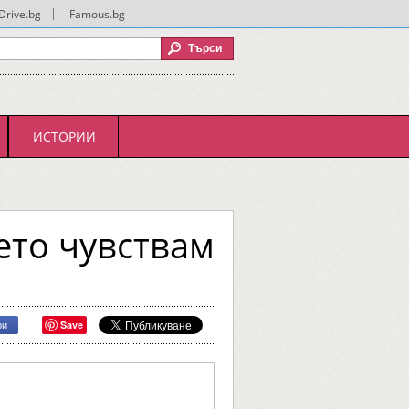
Drive.bg
|
Famous.bg
ИСТОРИИ
ето чувствам
Save
ри