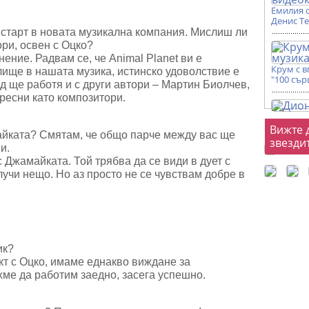
Емилия 
Денис Т
 старт в новата музикална компания. Мислиш ли
ори, освен с Оцко?
ение. Радвам се, че Animal Planet ви е
Крум с 
лище в нашата музика, истинско удоволствие е
"100 сър
ед ще работя и с други автори – Мартин Биолчев,
ресни като композитори.
Фот
Вижте 
майката? Смятам, че общо парче между вас ще
звезди
и.
 Джамайката. Той трябва да се види в дует с
лучи нещо. Но аз просто не се чувствам добре в
ик?
кт с Оцко, имаме еднакво виждане за
ме да работим заедно, засега успешно.