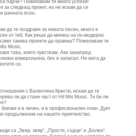
 си парче? Пожелавам ти много успехи!
 за следващ проект, но не искам да се
и ранната есен.
ам да те поздравя за новата песен, много е
есен от теб. Как реши да минеш на по-модерно
 само такива проекти да правиш? Пожелавам ти
Mix Music.
равя това, което чувствам. Ако занапред
олкова комерсиална, бих я записал. Не мога да
ектите си.
 отношения с Валентина Кристи, искам да те
ява ли да стане част от Hit Mix Music. Ти би ли
ея?
близки и в личен, и в професионален план. Дует
но продължение на нашето приятелство.
ди са „Звяр, звяр“, „Прости, сърце“ и „Болен“.