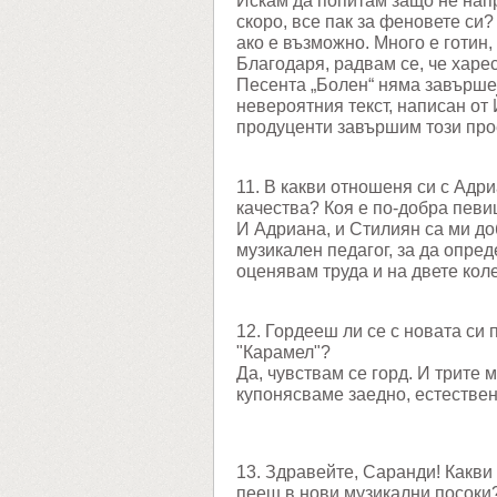
Искам да попитам защо не напр
скоро, все пак за феновете си
ако е възможно. Много е готин,
Благодаря, радвам се, че харе
Песента „Болен“ няма завърше
невероятния текст, написан от 
продуценти завършим този прое
11. В какви отношеня си с Адр
качества? Коя е по-добра певи
И Адриана, и Стилиян са ми до
музикален педагог, за да опре
оценявам труда и на двете кол
12. Гордееш ли се с новата си
"Карамел"?
Да, чувствам се горд. И трите 
купонясваме заедно, естествен
13. Здравейте, Саранди! Какви
пееш в нови музикални посоки