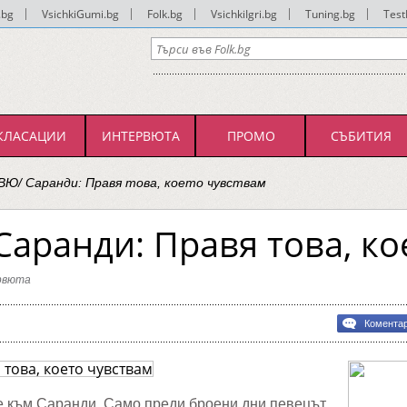
.bg
|
VsichkiGumi.bg
|
Folk.bg
|
VsichkiIgri.bg
|
Tuning.bg
|
Test
КЛАСАЦИИ
ИНТЕРВЮТА
ПРОМО
СЪБИТИЯ
Ю/ Саранди: Правя това, което чувствам
аранди: Правя това, ко
рвюта
Комента
ВЮ/
и:
м
 към Саранди. Само преди броени дни певецът