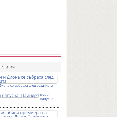
 статии
Диона се събраха след раздялата
Фики
напусна
"