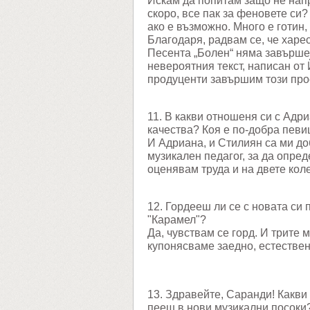
Искам да попитам защо не напр
скоро, все пак за феновете си
ако е възможно. Много е готин,
Благодаря, радвам се, че харе
Песента „Болен“ няма завърше
невероятния текст, написан от 
продуценти завършим този прое
11. В какви отношеня си с Адр
качества? Коя е по-добра певи
И Адриана, и Стилиян са ми до
музикален педагог, за да опре
оценявам труда и на двете кол
12. Гордееш ли се с новата си
"Карамел"?
Да, чувствам се горд. И трите 
купонясваме заедно, естествен
13. Здравейте, Саранди! Какви
пееш в нови музикални посоки