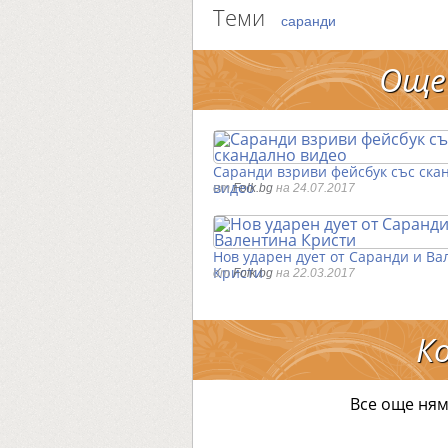
Теми
саранди
Още
Саранди взриви фейсбук със ска
видео
от
Folk.bg
на 24.07.2017
Нов ударен дует от Саранди и Ва
Кристи
от
Folk.bg
на 22.03.2017
К
Все още ням