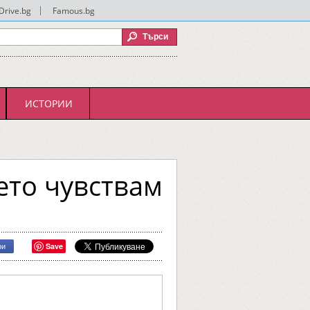
Drive.bg
|
Famous.bg
ИСТОРИИ
ето чувствам
Save
ри