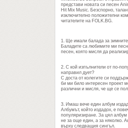
представи новата си песен Anim
Hit Mix Music. Безспорно, тала
изключително положителни ком
читателите на FOLK.BG.
1. Ще имали балада за зимнит
Баладите са любимите ми песн
песен, която мисля да реализи
2. С кой изпълнители от по-по
направил дует?
С доста от колегите си поддър
би ми било интересен проект м
различни и мисля, че ще се по
3. Имаш вече един албум издад
Албумът, който издадох, е пове
популяризиране. За цял албум
не за още един, а за няколко. 
върху следващия сингъл.