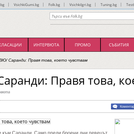
.bg
|
VsichkiGumi.bg
|
Folk.bg
|
VsichkiIgri.bg
|
Tuning.bg
|
Test
КЛАСАЦИИ
ИНТЕРВЮТА
ПРОМО
СЪБИТИЯ
Ю/ Саранди: Правя това, което чувствам
аранди: Правя това, ко
рвюта
Комента
ВЮ/
и:
м
 към Саранди. Само преди броени дни певецът