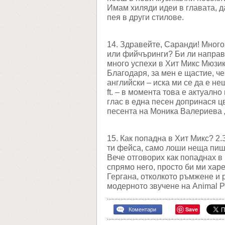
Имам хиляди идеи в главата, д
пея в други стилове.
14. Здравейте, Саранди! Много
или фийчъринги? Би ли направ
много успехи в Хит Микс Мюзик
Благодаря, за мен е щастие, че
английски – иска ми се да е не
ft. – в момента това е актуалн
глас в една песен допринася цв
песента на Моника Валериева 
15. Как попадна в Хит Микс? 2
ти фейса, само лоши неща пиш
Вече отговорих как попаднах в 
спрямо него, просто би ми харе
Гергана, отколкото ръмжене и 
модерното звучене на Animal P
Save
Коментари