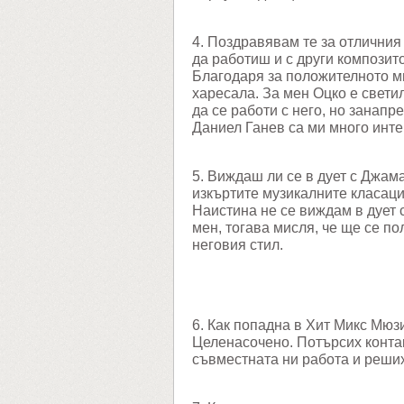
4. Поздравявам те за отличния
да работиш и с други композит
Благодаря за положителното мн
харесала. За мен Оцко е свети
да се работи с него, но занапр
Даниел Ганев са ми много инте
5. Виждаш ли се в дует с Джа
изкъртите музикалните класаци
Наистина не се виждам в дует с
мен, тогава мисля, че ще се по
неговия стил.
6. Как попадна в Хит Микс Мюз
Целенасочено. Потърсих конта
съвместната ни работа и реших