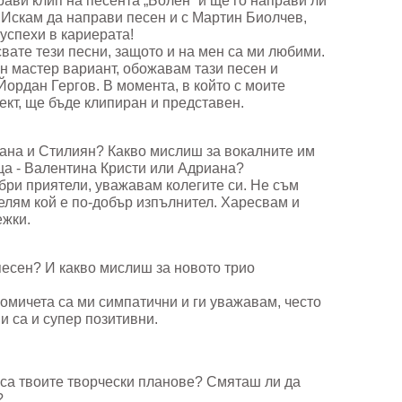
ави клип на песента „Болен“ и ще го направи ли
? Искам да направи песен и с Мартин Биолчев,
 успехи в кариерата!
свате тези песни, защото и на мен са ми любими.
н мастер вариант, обожавам тази песен и
Йордан Гергов. В момента, в който с моите
кт, ще бъде клипиран и представен.
иана и Стилиян? Какво мислиш за вокалните им
ца - Валентина Кристи или Адриана?
бри приятели, уважавам колегите си. Не съм
делям кой е по-добър изпълнител. Харесвам и
ежки.
 песен? И какво мислиш за новото трио
момичета са ми симпатични и ги уважавам, често
и са и супер позитивни.
 са твоите творчески планове? Смяташ ли да
?