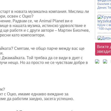
Емилия 
Денис Т
 старт в новата музикална компания. Мислиш ли
ори, освен с Оцко?
ение. Радвам се, че Animal Planet ви е
Крум с 
лище в нашата музика, истинско удоволствие е
"100 сър
ед ще работя и с други автори – Мартин Биолчев,
ресни като композитори.
Фот
Вижте 
майката? Смятам, че общо парче между вас ще
звезди
и.
 Джамайката. Той трябва да се види в дует с
лучи нещо. Но аз просто не се чувствам добре в
ик?
кт с Оцко, имаме еднакво виждане за
ме да работим заедно, засега успешно.