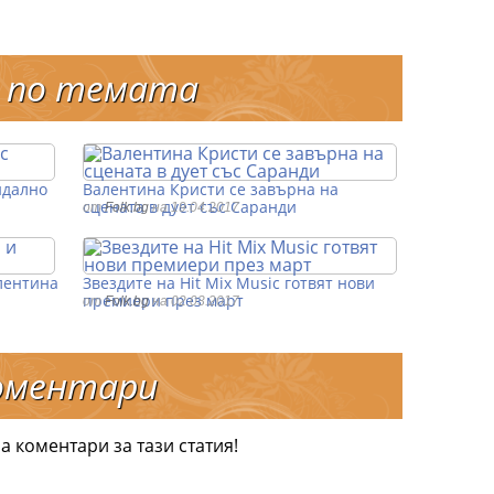
 по темата
ндално
Валентина Кристи се завърна на
сцената в дует със Саранди
от
Folk.bg
на 19.04.2017
лентина
Звездите на Hit Mix Music готвят нови
премиери през март
от
Folk.bg
на 02.03.2017
оментари
а коментари за тази статия!