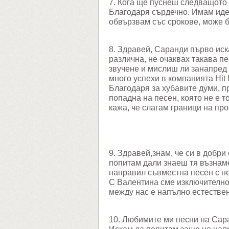
7. Кога ще пуснеш следващото
Благодаря сърдечно. Имам идея
обвързвам със срокове, може б
8. Здравей, Саранди първо иск
различна, не очаквах такава п
звучене и мислиш ли занапред
много успехи в компанията Hit 
Благодаря за хубавите думи, п
попадна на песен, която не е т
кажа, че слагам граници на про
9. Здравей,знам, че си в добри
попитам дали знаеш тя възнамер
направил съвместна песен с н
С Валентина сме изключително 
между нас е напълно естестве
10. Любимите ми песни на Саран