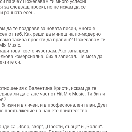
 си парче? Пожелавам ти много успехи!
 за следващ проект, но не искам да се
и ранната есен.
ам да те поздравя за новата песен, много е
есен от теб. Как реши да минеш на по-модерно
 само такива проекти да правиш? Пожелавам ти
Mix Music.
равя това, което чувствам. Ако занапред
олкова комерсиална, бих я записал. Не мога да
ектите си.
 отношения с Валентина Кристи, искам да те
ява ли да стане част от Hit Mix Music. Ти би ли
ея?
близки и в личен, и в професионален план. Дует
но продължение на нашето приятелство.
ди са „Звяр, звяр“, „Прости, сърце“ и „Болен“.