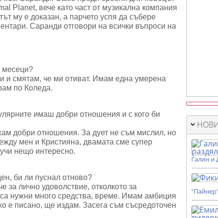
al Planet, вече като част от музикална компания
нтът му е доказан, а парчето успя да събере
ентари. Саранди отговори на всички въпроси на
е месеци?
и и смятам, че ми отиват. Имам една умерена
рам по Коледа.
пулярните имаш добри отношения и с кого би
НОВИ
жам добри отношения. За дует не съм мислил, но
ежду мен и Кристияна, двамата сме супер
лучи нещо интересно.
Галин и 
ен, би ли пуснал отново?
че за лично удоволствие, отколкото за
"Пайнер
 са нужни много средства, време. Имам амбиция
Ако е писано, ще издам. Засега съм съсредоточен