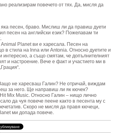
ано реализирам повечето от тях. Да, мисля да
 яка песен, браво. Мислиш ли да правиш дуети
ил песен на английски език? Пожелавам ти
.
 Animal Planet ви е харесала. Песен на
що в стила на Inna или Antonia. Относно дуетите и
о и интересно, а също смятам, че допълнителният
ят и настроение. Вече е факт и участието ми в
„Грация“.
.Защо не харесваш Галин? Не отричай, виждам
еш за него. Ще направиш ли як кючек?
Hit Mix Music. Относно Галин – нищо лично
сало да чуя повече пеене както в песента му с
речетатив. Скоро не мисля да правя кючеци,
lanet ми допада повече.