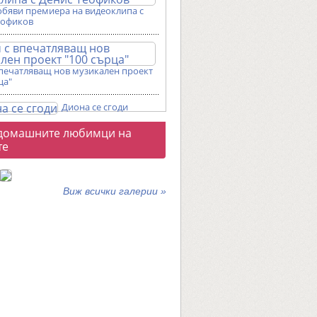
обяви премиера на видеоклипа с
еофиков
впечатляващ нов музикален проект
ца"
Диона се сгоди
о
домашните любимци на
галерии
те
Виж всички галерии »