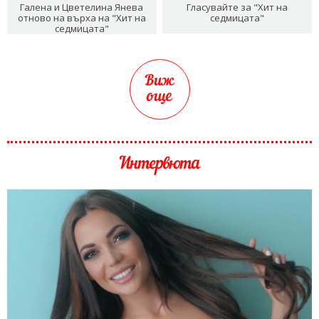
Галена и Цветелина Янева
Гласувайте за "Хит на
отново на върха на "Хит на
седмицата"
седмицата"
Виж
още
Интервюта