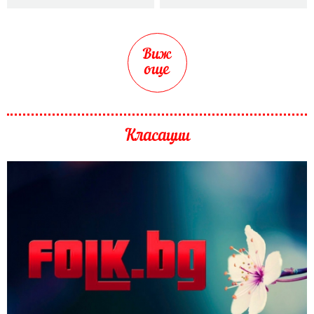
Виж
още
Класации