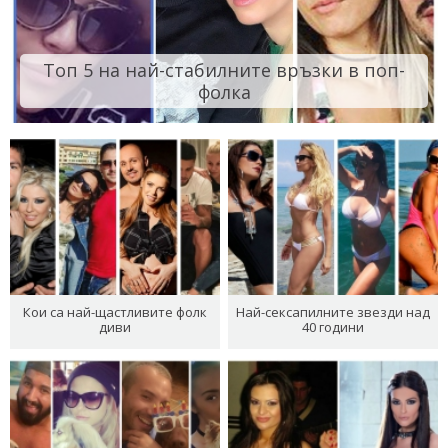
Топ 5 на най-стабилните връзки в поп-
фолка
Кои са най-щастливите фолк
Най-сексапилните звезди над
диви
40 години