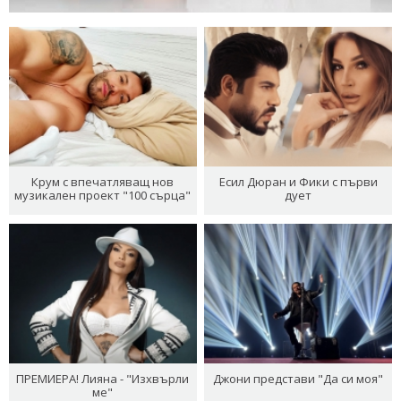
Крум с впечатляващ нов
Есил Дюран и Фики с първи
музикален проект "100 сърца"
дует
ПРЕМИЕРА! Лияна - "Изхвърли
Джони представи "Да си моя"
ме"