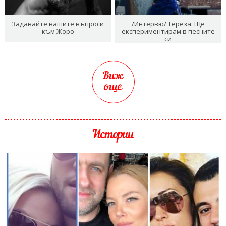
Задавайте вашите въпроси
/Интервю/ Тереза: Ще
към Жоро
експериментирам в песните
си
Виж
още
Истории