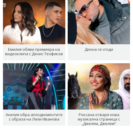
Емилия обяви премиера на
Диона се сгоди
видеоклипа с Денис Теофиков
Анелия обра аплодисментите
Роксана отваря нова
с образа на Лили Иванова
музикална страница с
„Джелем, Джелем“