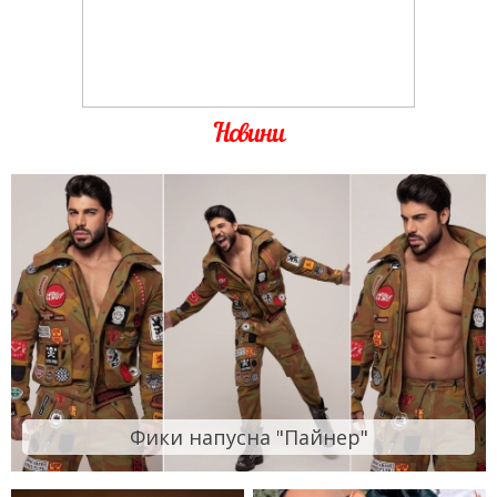
Новини
Фики напусна "Пайнер"