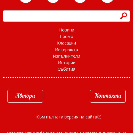
h
Новини
Промо
Класации
Интервюта
Изпълнители
Истории
Събития
Автори
Контакти
Към пълната версия на сайта
d