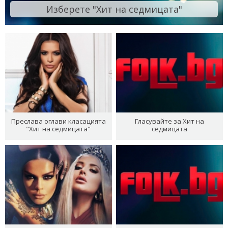
Изберете "Хит на седмицата"
Преслава оглави класацията
Гласувайте за Хит на
"Хит на седмицата"
седмицата