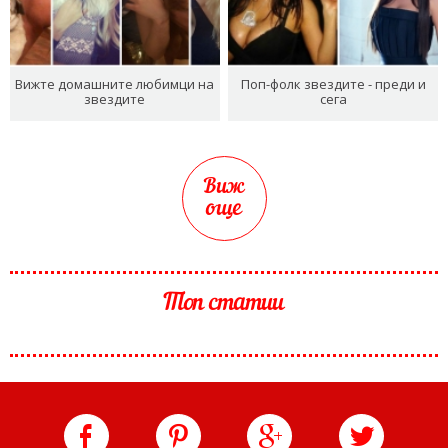
Вижте домашните любимци на
Поп-фолк звездите - преди и
звездите
сега
Виж
още
Топ статии