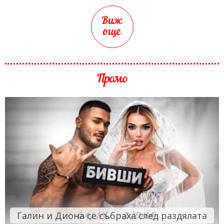
Виж
още
Промо
Галин и Диона се събраха след раздялата