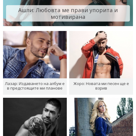
Ашли: Любовта ме прави упорита и
мотивирана
Лазар: Издаването на албум е
Жоро: Новата ми песен ще е
в предстоящите ми планове
взрив