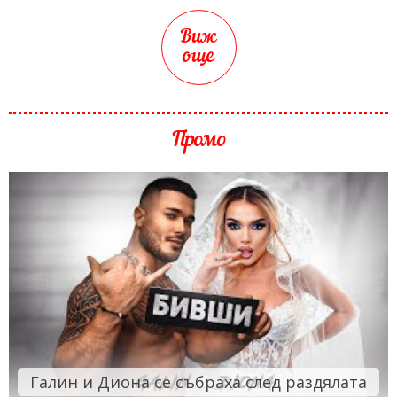
Виж
още
Промо
Галин и Диона се събраха след раздялата