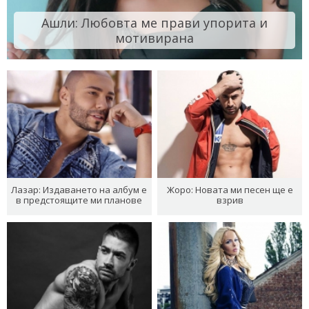
Ашли: Любовта ме прави упорита и
мотивирана
Лазар: Издаването на албум е
Жоро: Новата ми песен ще е
в предстоящите ми планове
взрив