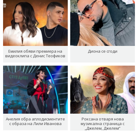
Емилия обяви премиера на
Диона се сгоди
видеоклипа с Денис Теофиков
Анелия обра аплодисментите
Роксана отваря нова
с образа на Лили Иванова
музикална страница с
„Джелем, Джелем“