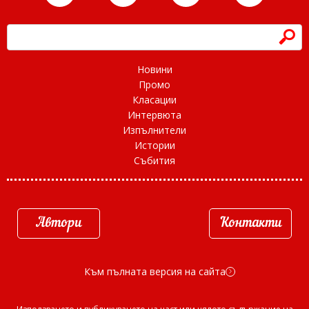
h
Новини
Промо
Класации
Интервюта
Изпълнители
Истории
Събития
Автори
Контакти
Към пълната версия на сайта
d