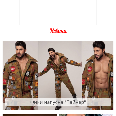
Новини
Фики напусна "Пайнер"