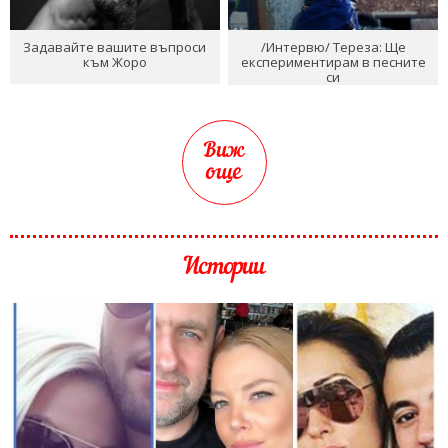
Задавайте вашите въпроси
/Интервю/ Тереза: Ще
към Жоро
експериментирам в песните
си
Виж
още
Истории