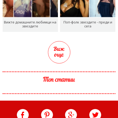
Вижте домашните любимци на
Поп-фолк звездите - преди и
звездите
сега
Виж
още
Топ статии