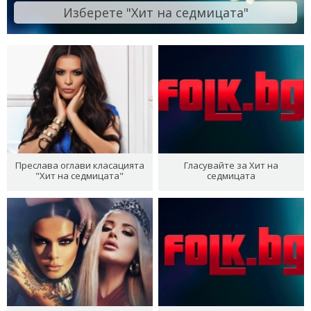
Изберете "Хит на седмицата"
Преслава оглави класацията
Гласувайте за Хит на
"Хит на седмицата"
седмицата