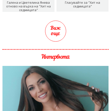
Галена и Цветелина Янева
Гласувайте за "Хит на
отново на върха на "Хит на
седмицата"
седмицата"
Виж
още
Интервюта