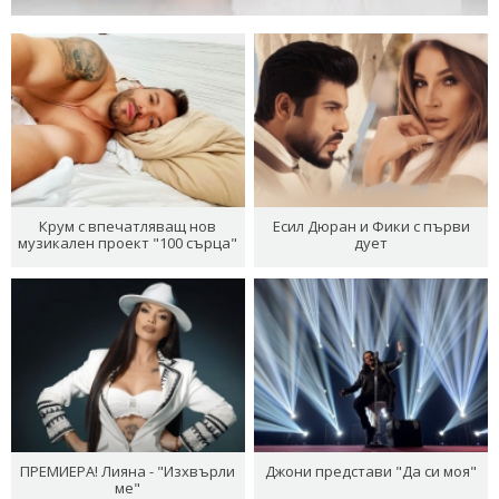
Крум с впечатляващ нов
Есил Дюран и Фики с първи
музикален проект "100 сърца"
дует
ПРЕМИЕРА! Лияна - "Изхвърли
Джони представи "Да си моя"
ме"