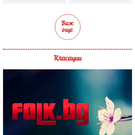
Виж
още
Класации