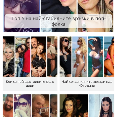
Топ 5 на най-стабилните връзки в поп-
фолка
Кои са най-щастливите фолк
Най-сексапилните звезди над
диви
40 години