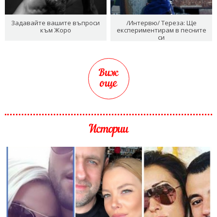
Задавайте вашите въпроси
/Интервю/ Тереза: Ще
към Жоро
експериментирам в песните
си
Виж
още
Истории