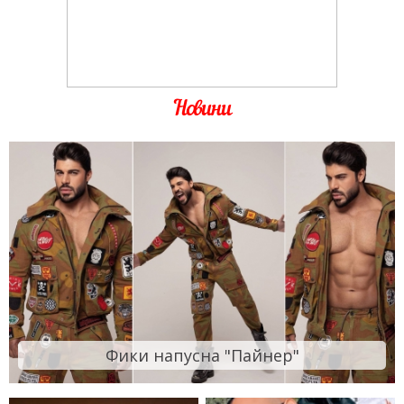
Новини
Фики напусна "Пайнер"