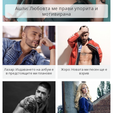
Ашли: Любовта ме прави упорита и
мотивирана
Лазар: Издаването на албум е
Жоро: Новата ми песен ще е
в предстоящите ми планове
взрив