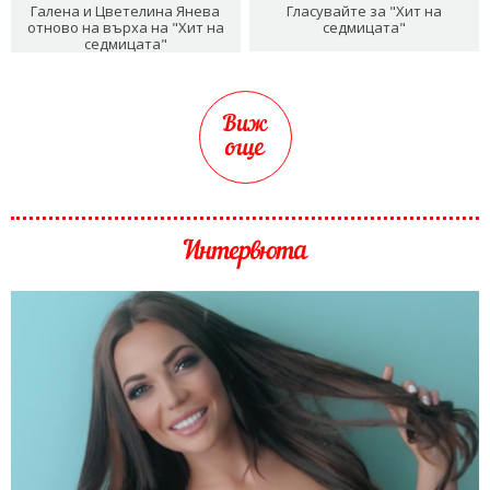
Галена и Цветелина Янева
Гласувайте за "Хит на
отново на върха на "Хит на
седмицата"
седмицата"
Виж
още
Интервюта