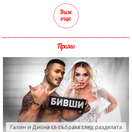
Виж
още
Промо
Галин и Диона се събраха след раздялата