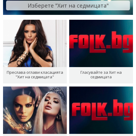
Изберете "Хит на седмицата"
Преслава оглави класацията
Гласувайте за Хит на
"Хит на седмицата"
седмицата