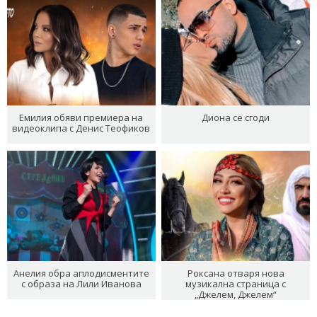
Емилия обяви премиера на
Диона се сгоди
видеоклипа с Денис Теофиков
Анелия обра аплодисментите
Роксана отваря нова
с образа на Лили Иванова
музикална страница с
„Джелем, Джелем“