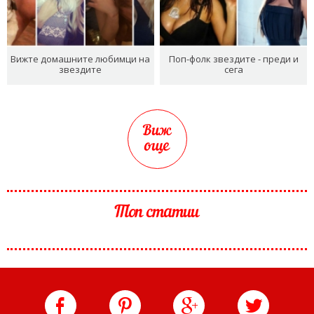
Вижте домашните любимци на
Поп-фолк звездите - преди и
звездите
сега
Виж
още
Топ статии