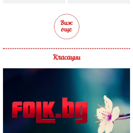
Виж
още
Класации