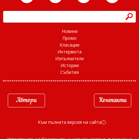
h
Новини
Промо
Класации
Интервюта
Изпълнители
Истории
Събития
Автори
Контакти
Към пълната версия на сайта
d