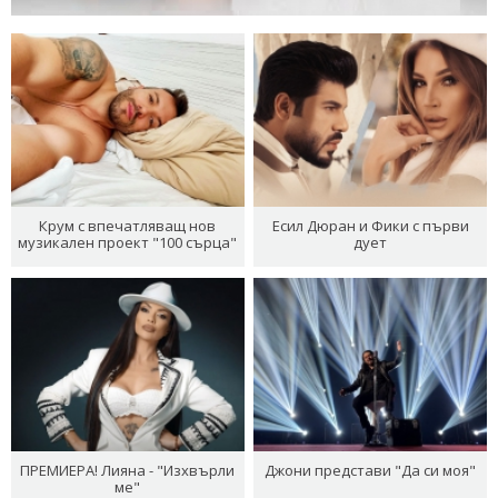
Крум с впечатляващ нов
Есил Дюран и Фики с първи
музикален проект "100 сърца"
дует
ПРЕМИЕРА! Лияна - "Изхвърли
Джони представи "Да си моя"
ме"