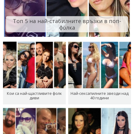
Топ 5 на най-стабилните връзки в поп-
фолка
Кои са най-щастливите фолк
Най-сексапилните звезди над
диви
40 години