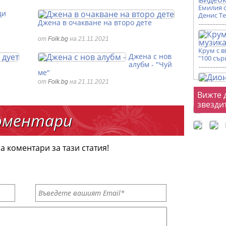
Емилия 
ди
Денис Т
Джена в очакване на второ дете
от
Folk.bg
на 21.11.2021
Крум с 
Джена с нов
"100 сър
алубм - "Чуй
ме"
от
Folk.bg
на 21.11.2021
Фот
Вижте 
звезди
оментари
а коментари за тази статия!