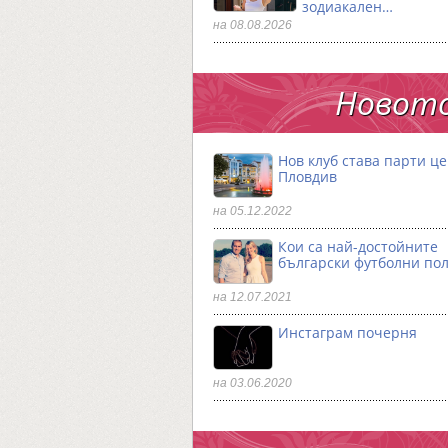
зодиакален…
на 08.08.2026
Новото
Нов клуб става парти ц
Пловдив
на 05.12.2022
Кои са най-достойните
български футболни по
на 12.07.2021
Инстаграм почерня
на 03.06.2020