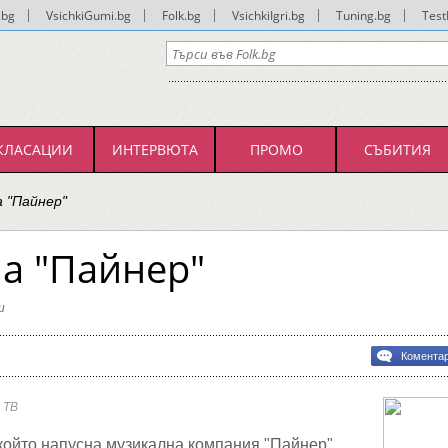
.bg
|
VsichkiGumi.bg
|
Folk.bg
|
VsichkiIgri.bg
|
Tuning.bg
|
Test
КЛАСАЦИИ
ИНТЕРВЮТА
ПРОМО
СЪБИТИЯ
а "Пайнер"
а "Пайнер"
и
Комента
а
р"
 ТВ
който напусна музикална компания "Пайнер".