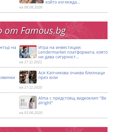
който изглежда…
на 08.08.2026
 от Famous.bg
ентър на
Игра на инвестиции:
Lendermarket платформата, която
ни дава сигурност…
на 17.11.2021
Ася Капчикова очаква близнаци
ловинки
през юли
на 17.11.2020
Alma с предстоящ видеоклип "Be
alright"
на 03.06.2020