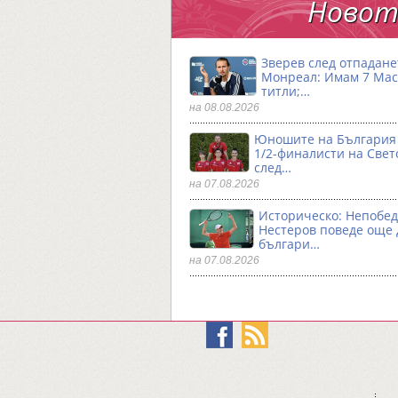
Новото
Зверев след отпадане
Монреал: Имам 7 Ма
титли;…
на 08.08.2026
Юношите на България 
1/2-финалисти на Свет
след…
на 07.08.2026
Историческо: Непобе
Нестеров поведе още
българи…
на 07.08.2026