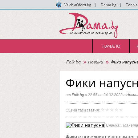
VsichkiOferti.bg
|
Dama.bg
|
Tennis
НАЧАЛО
Folk.bg
Новини
Фики напусн
Фики напусн
от
Folk.bg
в 22:55 на 24.02.2022 в
Новин
Фики
Folk.bg
Оцени тази статия:
напусн
"Пайне
Снимка: Планета
Фики е поредният изпълнител, 