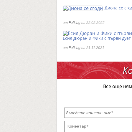
Диона се сго
от
Folk.bg
на 22.02.2022
Есил Дюран и Фики с първи дует
от
Folk.bg
на 21.11.2021
К
Все още ням