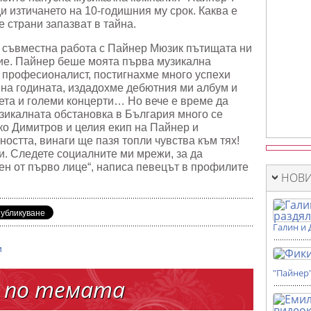
и изтичането на 10-годишния му срок. Каква е
е страни запазват в тайна.
и съвместна работа с Пайнер Мюзик пътищата ни
сие. Пайнер беше моята първа музикална
о професионалист, постигнахме много успехи
 на годината, издадохме дебютния ми албум и
нета и големи концерти… Но вече е време да
узикалната обстановка в България много се
ко Димитров и целия екип на Пайнер и
ността, винаги ще пазя топли чувства към тях!
и. Следете социалните ми мрежи, за да
ен от първо лице“, написа певецът в профилите
НОВИ
Галин и 
и
"Пайнер
 по темата