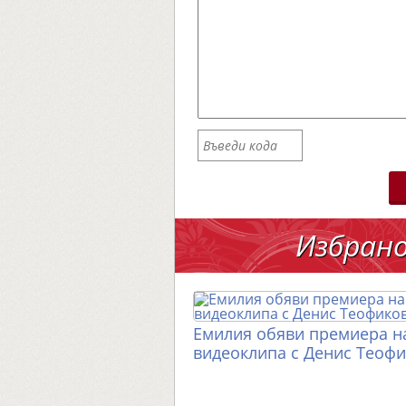
Избран
Емилия обяви премиера н
видеоклипа с Денис Теоф