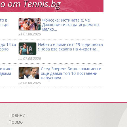
 от Тennis.bg
то в
Фонсека: Истината е, че
стърс
Джокович иска да играем по-
малко…
на 07.08.2026
до 14 са
Небето е лимитът: 19-годишната
овно
Янева взe скалпа на 4-кратна…
на 07.08.2026
димият
След Зверев: Бивш шампион и
 двама
още двама топ 10 поставени
напуснаха…
на 06.08.2026
Новини
Промо