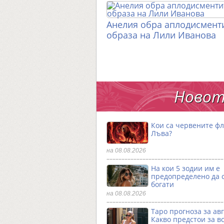
Анелия обра аплодисменти
образа на Лили Иванова
Новот
Кои са червените фл
Лъва?
на 08.08.2026
На кои 5 зодии им е
предопределено да 
богати
на 08.08.2026
Таро прогноза за авг
Какво предстои за в