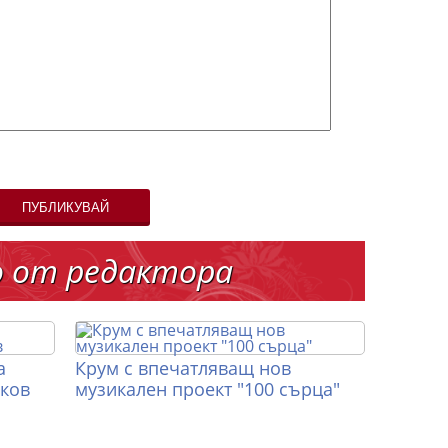
ПУБЛИКУВАЙ
о от редактора
а
Крум с впечатляващ нов
иков
музикален проект "100 сърца"