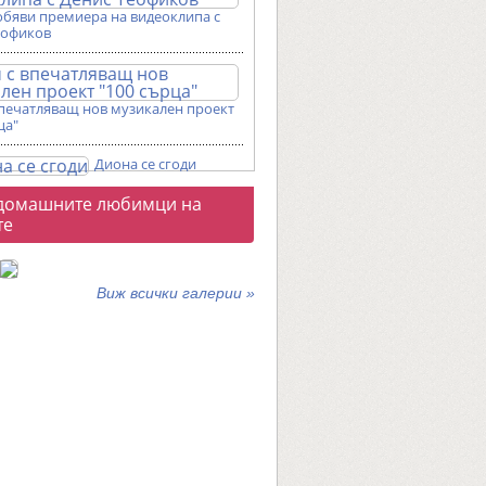
обяви премиера на видеоклипа с
еофиков
впечатляващ нов музикален проект
ца"
Диона се сгоди
о
домашните любимци на
галерии
те
Виж всички галерии »