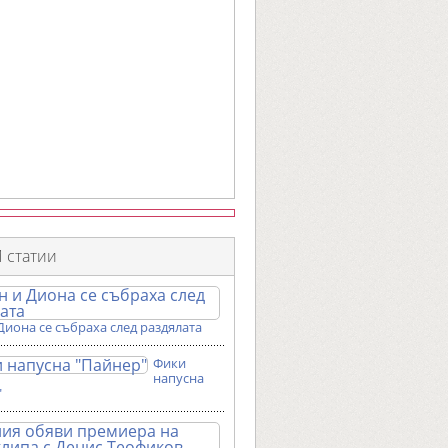
 статии
Диона се събраха след раздялата
Фики
напусна
"