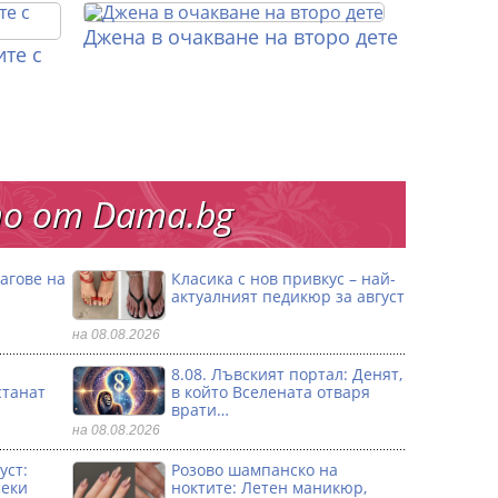
Джена в очакване на второ дете
те с
о от Dama.bg
агове на
Класика с нов привкус – най-
актуалният педикюр за август
на 08.08.2026
8.08. Лъвският портал: Денят,
станат
в който Вселената отваря
врати…
на 08.08.2026
уст:
Розово шампанско на
секи
ноктите: Летен маникюр,