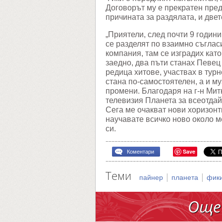
Договорът му е прекратен пред
причината за раздялата, и двет
„Приятели, след почти 9 годин
се разделят по взаимно съгла
компания, там се изградих кат
заедно, два пъти станах Певец
редица хитове, участвах в тур
стана по-самостоятелен, а и м
промени. Благодаря на г-н Мит
телевизия Планета за всеотдай
Сега ме очакват нови хоризонт
научавате всичко ново около м
си.
Save
Коментари
Теми
|
|
пайнер
планета
фик
Още