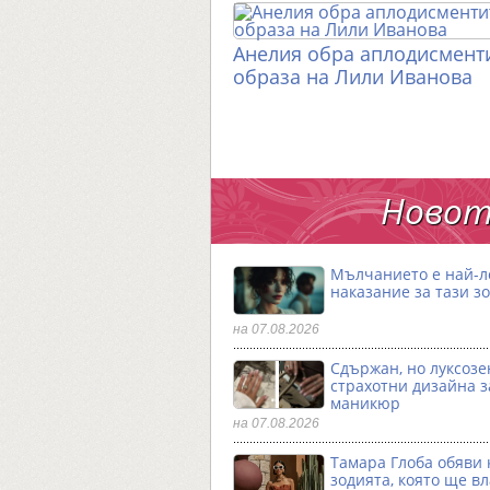
Анелия обра аплодисменти
образа на Лили Иванова
Новот
Мълчанието е най-
наказание за тази з
на 07.08.2026
Сдържан, но луксозен
страхотни дизайна з
маникюр
на 07.08.2026
Тамара Глоба обяви 
зодията, която ще в