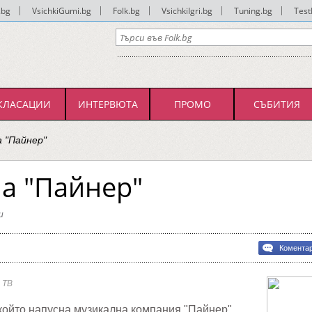
.bg
|
VsichkiGumi.bg
|
Folk.bg
|
VsichkiIgri.bg
|
Tuning.bg
|
Test
КЛАСАЦИИ
ИНТЕРВЮТА
ПРОМО
СЪБИТИЯ
а "Пайнер"
а "Пайнер"
и
Комента
а
р"
 ТВ
който напусна музикална компания "Пайнер".