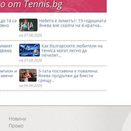
 от Тennis.bg
до 14 са
Небето е лимитът: 19-годишната
овно
Янева взe скалпа на 4-кратна…
на 07.08.2026
димият
Как българските любители на
 двама
тениса могат лесно да
печелят…
на 07.08.2026
ампион и
3-тата поставена е повалена:
тавени
Янева продължи да блести
срещу…
на 06.08.2026
Новини
Промо