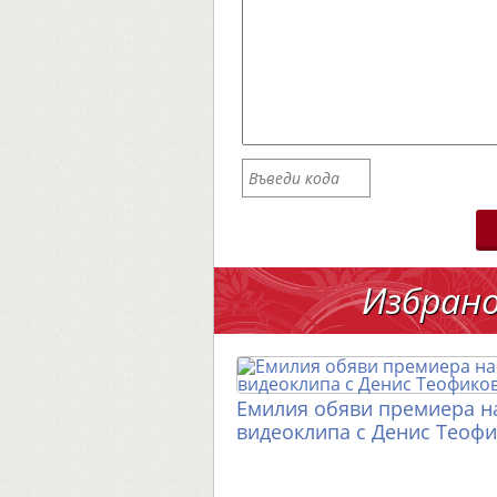
Избран
Емилия обяви премиера н
видеоклипа с Денис Теоф