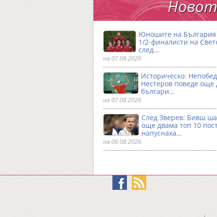
Новото
Юношите на България 
1/2-финалисти на Свет
след…
на 07.08.2026
Историческо: Непобе
Нестеров поведе още
българи…
на 07.08.2026
След Зверев: Бивш ш
още двама топ 10 пос
напуснаха…
на 06.08.2026