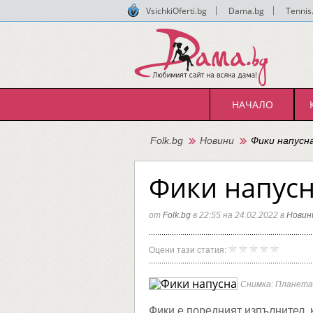
VsichkiOferti.bg
|
Dama.bg
|
Tennis
НАЧАЛО
Folk.bg
Новини
Фики напусн
Фики напусн
от
Folk.bg
в 22:55 на 24.02.2022 в
Новин
Фики
Folk.bg
Оцени тази статия:
напусн
"Пайне
Снимка: Планета
Фики е поредният изпълнител, 