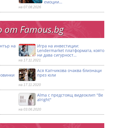
емоции…
на 07.08.2026
 от Famous.bg
ентър на
Игра на инвестиции:
Lendermarket платформата, която
ни дава сигурност…
на 17.11.2021
Ася Капчикова очаква близнаци
ловинки
през юли
на 17.11.2020
Alma с предстоящ видеоклип "Be
alright"
на 03.06.2020