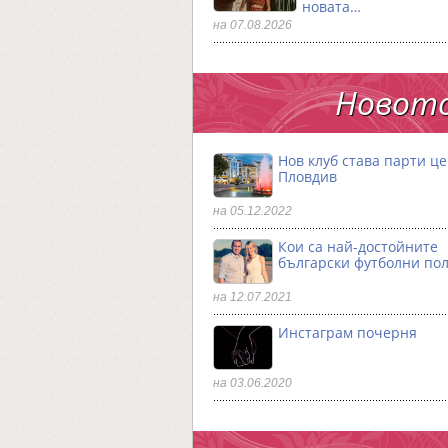
новата…
на 07.08.2026
Новото
Нов клуб става парти ц
Пловдив
на 05.12.2022
Кои са най-достойните
български футболни по
на 12.07.2021
Инстаграм почерня
на 03.06.2020