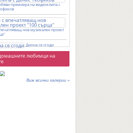
обяви премиера на видеоклипа с
еофиков
впечатляващ нов музикален проект
ца"
Диона се сгоди
о
домашните любимци на
галерии
те
Виж всички галерии »