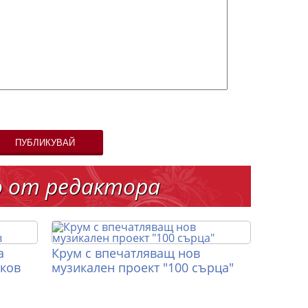
ПУБЛИКУВАЙ
о от редактора
а
Крум с впечатляващ нов
иков
музикален проект "100 сърца"