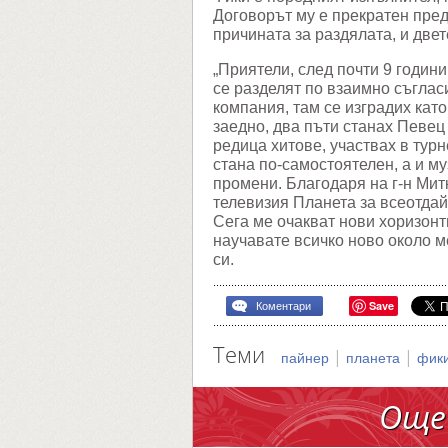
Договорът му е прекратен пред
причината за раздялата, и двет
„Приятели, след почти 9 годин
се разделят по взаимно съгла
компания, там се изградих кат
заедно, два пъти станах Певец
редица хитове, участвах в тур
стана по-самостоятелен, а и м
промени. Благодаря на г-н Мит
телевизия Планета за всеотдай
Сега ме очакват нови хоризонт
научавате всичко ново около м
си.
Save
Коментари
Теми
|
|
пайнер
планета
фик
Още