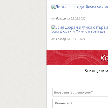
Диона се сго
от
Folk.bg
на 22.02.2022
Есил Дюран и Фики с първи дует
от
Folk.bg
на 21.11.2021
К
Все още ням