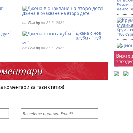
Емилия 
ди
Денис Т
Джена в очакване на второ дете
от
Folk.bg
на 21.11.2021
Крум с 
Джена с нов
"100 сър
алубм - "Чуй
ме"
от
Folk.bg
на 21.11.2021
Фот
Вижте 
звезди
оментари
а коментари за тази статия!