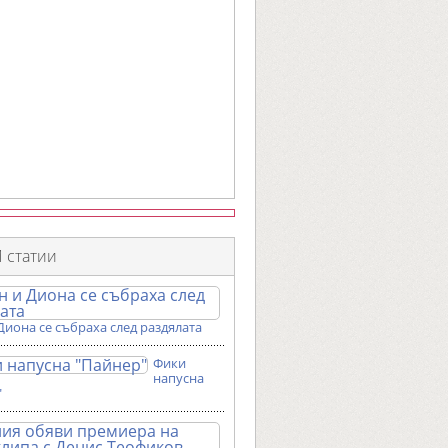
 статии
Диона се събраха след раздялата
Фики
напусна
"