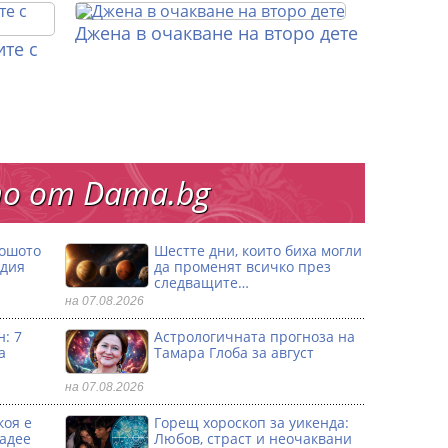
Джена в очакване на второ дете
те с
о от Dama.bg
лошото
Шестте дни, които биха могли
одия
да променят всичко през
следващите…
на 07.08.2026
: 7
Астрологичната прогноза на
а
Тамара Глоба за август
на 07.08.2026
коя е
Горещ хороскоп за уикенда:
ладее
Любов, страст и неочаквани