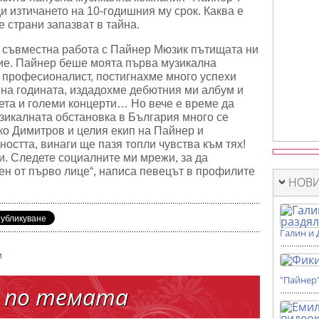
и изтичането на 10-годишния му срок. Каква е
е страни запазват в тайна.
и съвместна работа с Пайнер Мюзик пътищата ни
сие. Пайнер беше моята първа музикална
о професионалист, постигнахме много успехи
 на годината, издадохме дебютния ми албум и
нета и големи концерти… Но вече е време да
узикалната обстановка в България много се
ко Димитров и целия екип на Пайнер и
ността, винаги ще пазя топли чувства към тях!
и. Следете социалните ми мрежи, за да
ен от първо лице“, написа певецът в профилите
НОВИ
Галин и 
и
"Пайнер
 по темата