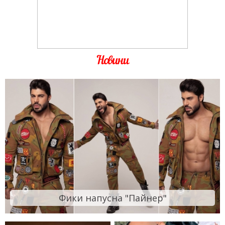
Новини
Фики напусна "Пайнер"