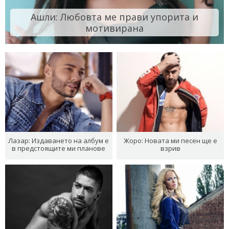
Ашли: Любовта ме прави упорита и
мотивирана
Лазар: Издаването на албум е
Жоро: Новата ми песен ще е
в предстоящите ми планове
взрив