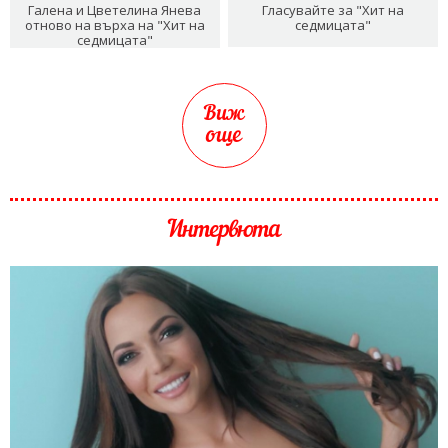
Галена и Цветелина Янева
Гласувайте за "Хит на
отново на върха на "Хит на
седмицата"
седмицата"
Виж
още
Интервюта