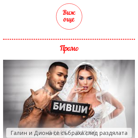
Виж
още
Промо
Галин и Диона се събраха след раздялата