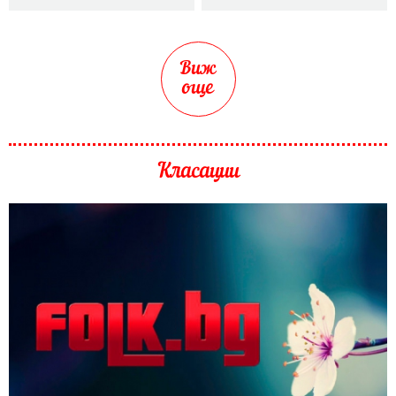
Виж
още
Класации