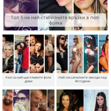
Топ 5 на най-стабилните връзки в поп-
фолка
Кои са най-щастливите фолк
Най-сексапилните звезди над
диви
40 години