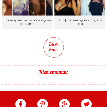
Вижте домашните любимци на
Поп-фолк звездите - преди и
звездите
сега
Виж
още
Топ статии