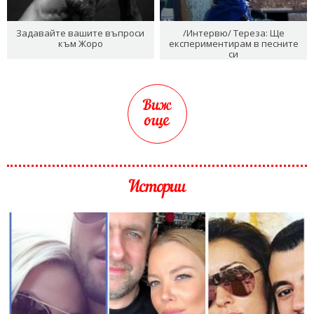
Задавайте вашите въпроси
/Интервю/ Тереза: Ще
към Жоро
експериментирам в песните
си
Виж
още
Истории