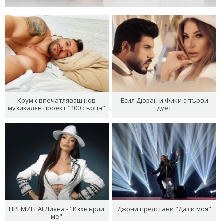
Крум с впечатляващ нов
Есил Дюран и Фики с първи
музикален проект "100 сърца"
дует
ПРЕМИЕРА! Лияна - "Изхвърли
Джони представи "Да си моя"
ме"