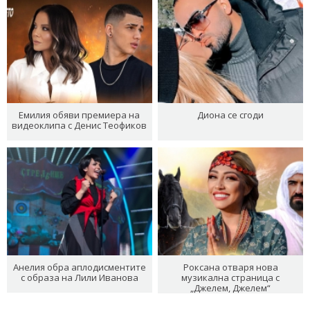
Емилия обяви премиера на
Диона се сгоди
видеоклипа с Денис Теофиков
Анелия обра аплодисментите
Роксана отваря нова
с образа на Лили Иванова
музикална страница с
„Джелем, Джелем“