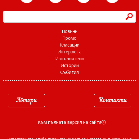
h
Новини
Промо
Класации
Интервюта
Изпълнители
Истории
Събития
Автори
Контакти
Към пълната версия на сайта
d