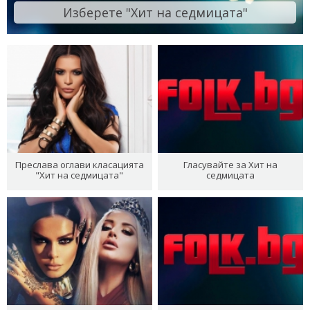
Изберете "Хит на седмицата"
Преслава оглави класацията
Гласувайте за Хит на
"Хит на седмицата"
седмицата