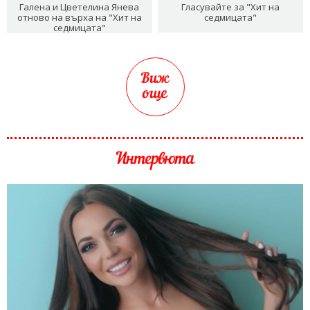
Галена и Цветелина Янева
Гласувайте за "Хит на
отново на върха на "Хит на
седмицата"
седмицата"
Виж
още
Интервюта