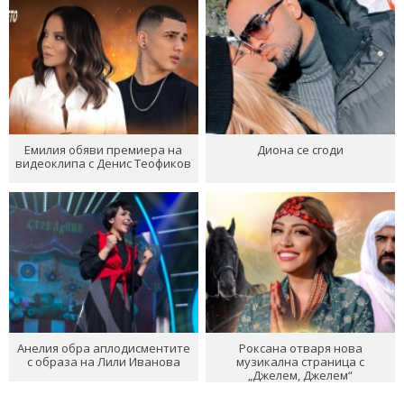
Емилия обяви премиера на
Диона се сгоди
видеоклипа с Денис Теофиков
Анелия обра аплодисментите
Роксана отваря нова
с образа на Лили Иванова
музикална страница с
„Джелем, Джелем“