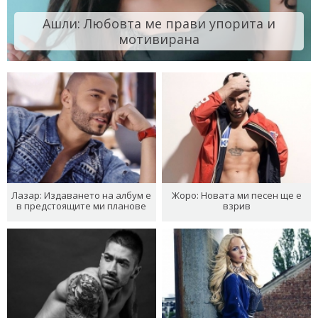
Ашли: Любовта ме прави упорита и
мотивирана
Лазар: Издаването на албум е
Жоро: Новата ми песен ще е
в предстоящите ми планове
взрив