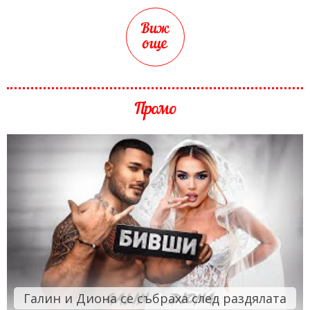
Виж
още
Промо
Галин и Диона се събраха след раздялата