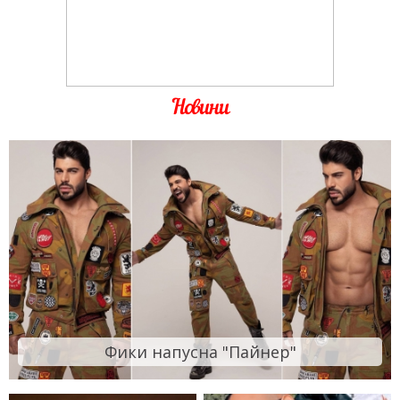
Новини
Фики напусна "Пайнер"