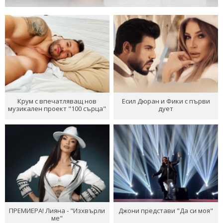
Крум с впечатляващ нов
Есил Дюран и Фики с първи
музикален проект "100 сърца"
дует
ПРЕМИЕРА! Лияна - "Изхвърли
Джони представи "Да си моя"
ме"