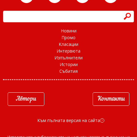
h
Новини
Промо
Класации
Интервюта
Изпълнители
Истории
Събития
Автори
Контакти
Към пълната версия на сайта
d