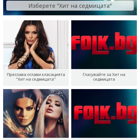
Изберете "Хит на седмицата"
Преслава оглави класацията
Гласувайте за Хит на
"Хит на седмицата"
седмицата