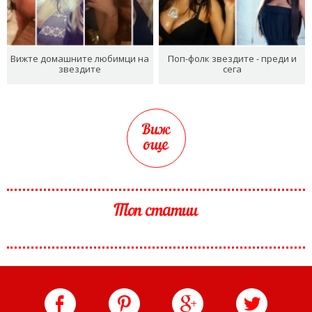
Вижте домашните любимци на
Поп-фолк звездите - преди и
звездите
сега
Виж
още
Топ статии