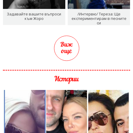
Задавайте вашите въпроси
/Интервю/ Тереза: Ще
към Жоро
експериментирам в песните
си
Виж
още
Истории