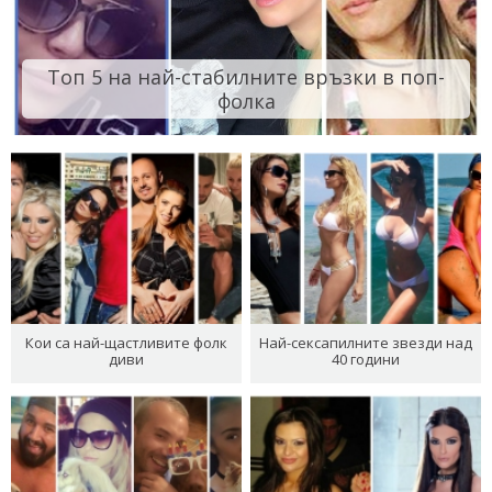
Топ 5 на най-стабилните връзки в поп-
фолка
Кои са най-щастливите фолк
Най-сексапилните звезди над
диви
40 години