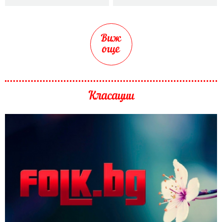
Виж
още
Класации