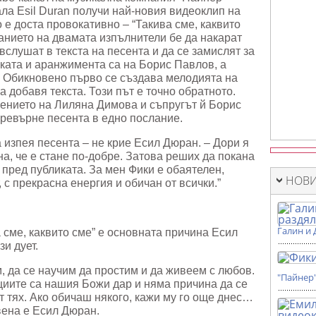
нала Esil Durаn получи най-новия видеоклип на
 е доста провокативно – “Такива сме, каквито
ланието на двамата изпълнители бе да накарат
вслушат в текста на песента и да се замислят за
ката и аранжимента са на Борис Павлов, а
. Обикновено първо се създава мелодията на
а добавя текста. Този път е точно обратното.
ението на Лиляна Димова и съпругът й Борис
превърне песента в едно послание.
изпея песента – не крие Есил Дюран. – Дори я
рна, че е стане по-добре. Затова реших да покана
 пред публиката. За мен Фики е обаятелен,
НОВИ
 с прекрасна енергия и обичан от всички.”
Галин и 
 сме, каквито сме” е основната причина Есил
зи дует.
м, да се научим да простим и да живеем с любов.
"Пайнер
циите са нашия Божи дар и няма причина да се
 тях. Ако обичаш някого, кажи му го още днес…
вена е Есил Дюран.