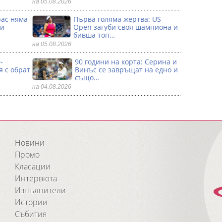
на 05.08.2026
рас няма
Първа гoляма жертва: US
 и
Open загуби своя шампиона и
бивша топ…
на 05.08.2026
-
90 години на корта: Серина и
я с обрат
Винъс се зaвръщат на едно и
също…
на 04.08.2026
Новини
Промо
Класации
Интервюта
Изпълнители
Истории
Събития