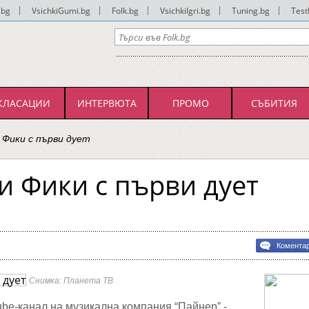
.bg
|
VsichkiGumi.bg
|
Folk.bg
|
VsichkiIgri.bg
|
Tuning.bg
|
Test
КЛАСАЦИИ
ИНТЕРВЮТА
ПРОМО
СЪБИТИЯ
 Фики с първи дует
и Фики с първи дует
Комента
Снимка: Планета ТВ
e-канал на музикална компания “Пайнер” -