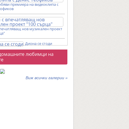
обяви премиера на видеоклипа с
еофиков
впечатляващ нов музикален проект
ца"
Диона се сгоди
о
домашните любимци на
галерии
те
Виж всички галерии »