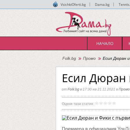
VsichkiOferti.bg
|
Dama.bg
|
Tennis
НАЧАЛО
Folk.bg
Промо
Есил Дюран и
Есил Дюран 
от
Folk.bg
в 17:30 на 21.11.2021 в
Промо
Есил
Folk.bg
Оцени тази статия:
Дюран
и
Фики
с
първи
дует
Премиера в официалния YouTub