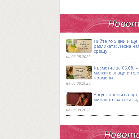
Новот
Пийте го 5 дни и ще
разликата: Лесна на
срещу…
на 06.08.2026
Късметче за 06.08. –
малките знаци и гол
промени
на 05.08.2026
Август прекъсва връ
миналото за тези зо
на 05.08.2026
Новото