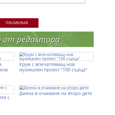
ПУБЛИКУВАЙ
о от редактора
а
Крум с впечатляващ нов
иков
музикален проект "100 сърца"
Джена в очакване на второ дете
те с