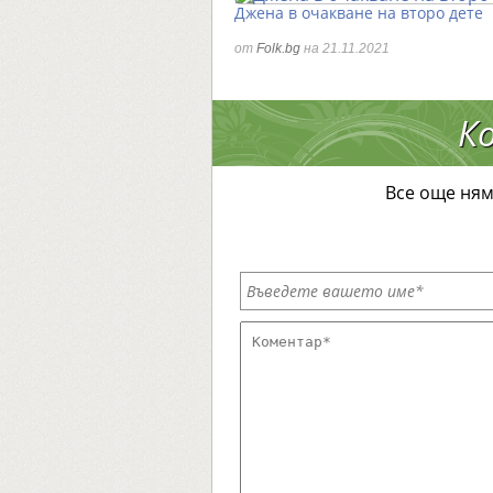
Джена в очакване на второ дете
от
Folk.bg
на 21.11.2021
К
Все още ням