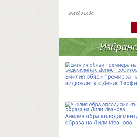
Избран
Емилия обяви премиера н
видеоклипа с Денис Теоф
Анелия обра аплодисменти
образа на Лили Иванова