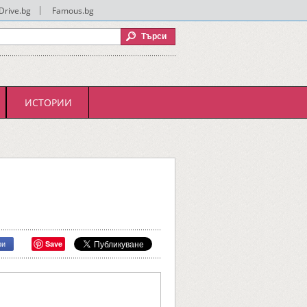
Drive.bg
|
Famous.bg
ИСТОРИИ
Save
ри