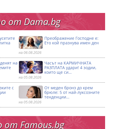
о от Dama.bg
 усетите
Преображение Господне е:
питка
Ето кой празнува имен ден
на 06.08.2026
 денят на
Часът на КАРМИЧНАТА
емите
РАЗПЛАТА удари! 4 зодии,
които ще си…
на 05.08.2026
зките с
От меден бронз до крем
дии
брюле: 5 от най-луксозните
тенденции…
на 05.08.2026
 от Famous.bg