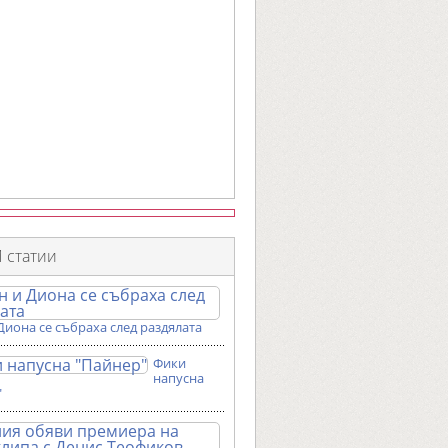
 статии
Диона се събраха след раздялата
Фики
напусна
"