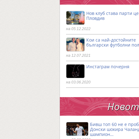
Нов клуб става парти ц
Пловдив
на 05.12.2022
Кои са най-достойните
български футболни по
на 12.07.2021
Инстаграм почерня
на 03.06.2020
Новото
Бивш топ 60 не е проб
Донски шокира Чалан
шампион…