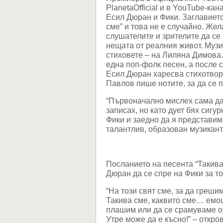
PlanetaOfficial и в YouTube-ка
Есил Дюран и Фики. Заглавието
сме” и това не е случайно. Же
слушателите и зрителите да се 
нещата от реалния живот. Музи
стиховете – на Лиляна Димова
една поп-фолк песен, а после с
Есил Дюран харесва стихотвор
Павлов пише нотите, за да се 
“Първоначално мислех сама да 
записах, но като дует бях сигу
Фики и заедно да я представим
талантлив, образован музикант,
Посланието на песента “Такива
Дюран да се спре на Фики за то
“На този свят сме, за да греши
Такива сме, каквито сме… емо
плашим или да се срамуваме от
Утре може да е късно!” – откро