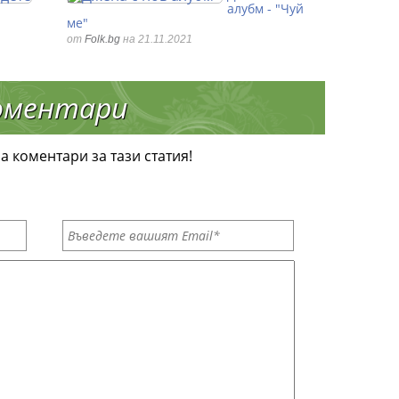
алубм - "Чуй
ме"
от
Folk.bg
на 21.11.2021
оментари
а коментари за тази статия!