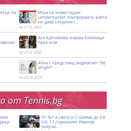
ентър на
Игра на инвестиции:
Lendermarket платформата, която
ни дава сигурност…
на 17.11.2021
Ася Капчикова очаква близнаци
ловинки
през юли
на 17.11.2020
Alma с предстоящ видеоклип "Be
alright"
на 03.06.2020
 от Тennis.bg
лем:
От №1 в света и 2 Шлема до 0:6
джър
0:6: 17-годишният Иванов
получи…