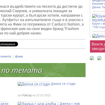
Емилия 
нася въздействието на песента да достигне до
Денис Т
иколай Скерлев, а уникалната локация за
 турски курорт, а български хотели, направени с
a”. Аутфитът на изпълнителите също е в унисон с
Крум с 
ията на Фики се погрижиха от Carducci fashion, а
"100 сър
 френския шик на своя моден бранд “Fashion
ави по най-добрия начин.
Фот
Вижте 
звезди
|
планета
фики
 по темата
Диона се сгоди
от
Folk.bg
на 22.02.2022
Джена с нов