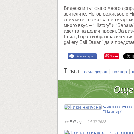
Видеоклипът също много допри
зрителите. Негов режисьор е Н
снимките се оказва не тузарски
много вкус – “History” и “Sahar
идеята на целия проект. За виз
Есил Дюран избра класическия
gallery Esil Duran” да я предст
Save
Коментари
Теми
|
|
есил дюран
пайнер
Още
Фики напусна
"Пайнер"
от
Folk.bg
на 24.02.2022