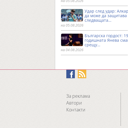
на 05.08.2026
Удар след удар: Алка
да може да защитава
следващата…
на 05.08.2026
Българска гордост: 19
годишната Янева сма
срещу…
на 04.08.2026
За реклама
Автори
Контакти