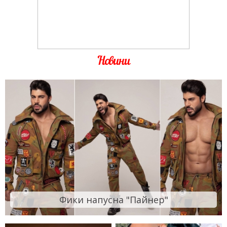
Новини
Фики напусна "Пайнер"