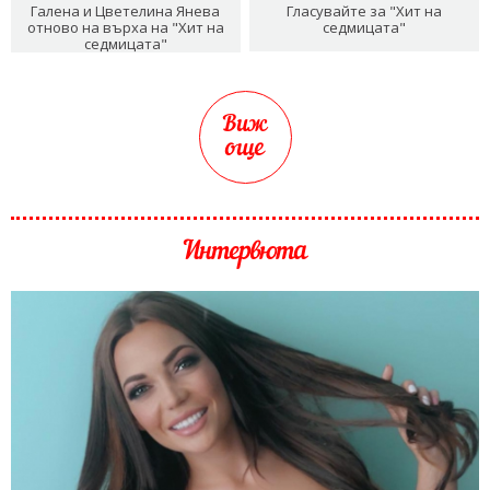
Галена и Цветелина Янева
Гласувайте за "Хит на
отново на върха на "Хит на
седмицата"
седмицата"
Виж
още
Интервюта