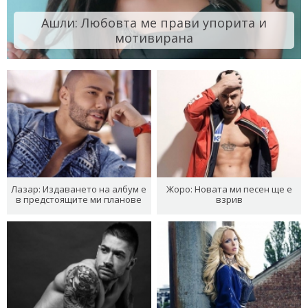
Ашли: Любовта ме прави упорита и
мотивирана
Лазар: Издаването на албум е
Жоро: Новата ми песен ще е
в предстоящите ми планове
взрив