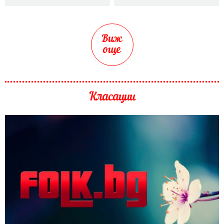
Виж
още
Класации