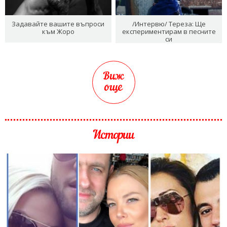
Задавайте вашите въпроси
/Интервю/ Тереза: Ще
към Жоро
експериментирам в песните
си
Виж
още
Истории