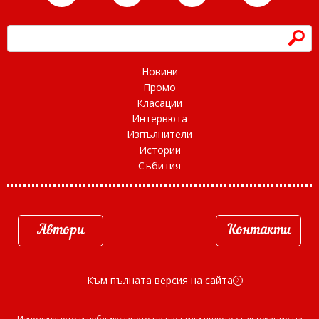
h
Новини
Промо
Класации
Интервюта
Изпълнители
Истории
Събития
Автори
Контакти
Към пълната версия на сайта
d