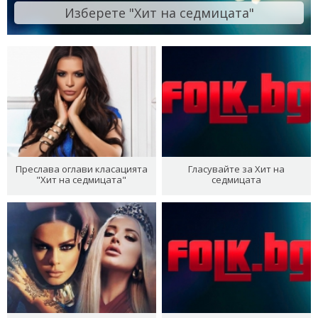
Изберете "Хит на седмицата"
Преслава оглави класацията
Гласувайте за Хит на
"Хит на седмицата"
седмицата