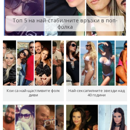
Топ 5 на най-стабилните връзки в поп-
фолка
Кои са най-щастливите фолк
Най-сексапилните звезди над
диви
40 години