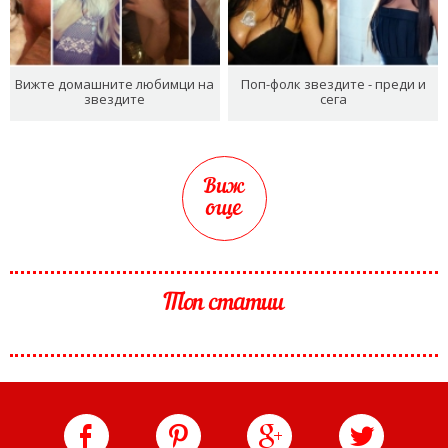
Вижте домашните любимци на
Поп-фолк звездите - преди и
звездите
сега
Виж
още
Топ статии