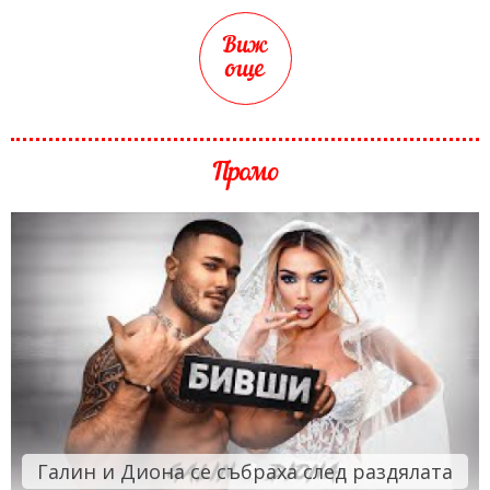
Виж
още
Промо
Галин и Диона се събраха след раздялата