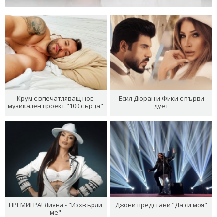
Крум с впечатляващ нов
Есил Дюран и Фики с първи
музикален проект "100 сърца"
дует
ПРЕМИЕРА! Лияна - "Изхвърли
Джони представи "Да си моя"
ме"