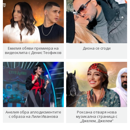
Емилия обяви премиера на
Диона се сгоди
видеоклипа с Денис Теофиков
Анелия обра аплодисментите
Роксана отваря нова
с образа на Лили Иванова
музикална страница с
„Джелем, Джелем“