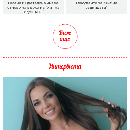
Галена и Цветелина Янева
Гласувайте за "Хит на
отново на върха на "Хит на
седмицата"
седмицата"
Виж
още
Интервюта