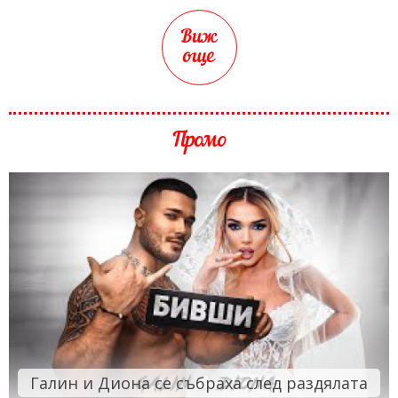
Виж
още
Промо
Галин и Диона се събраха след раздялата