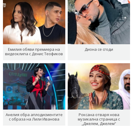
Емилия обяви премиера на
Диона се сгоди
видеоклипа с Денис Теофиков
Анелия обра аплодисментите
Роксана отваря нова
с образа на Лили Иванова
музикална страница с
„Джелем, Джелем“