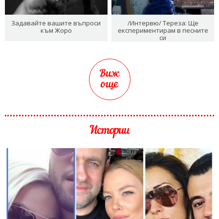
Задавайте вашите въпроси
/Интервю/ Тереза: Ще
към Жоро
експериментирам в песните
си
Виж
още
Истории