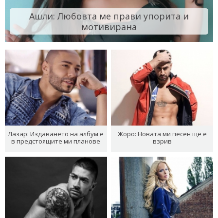
Ашли: Любовта ме прави упорита и
мотивирана
Лазар: Издаването на албум е
Жоро: Новата ми песен ще е
в предстоящите ми планове
взрив