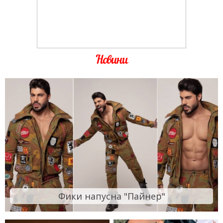
Новини
Фики напусна "Пайнер"