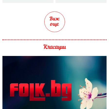
Виж
още
Класации