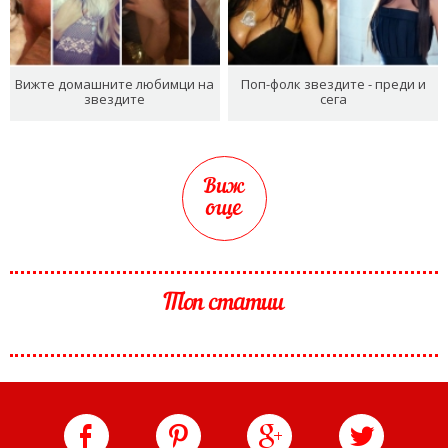
Вижте домашните любимци на
Поп-фолк звездите - преди и
звездите
сега
Виж
още
Топ статии