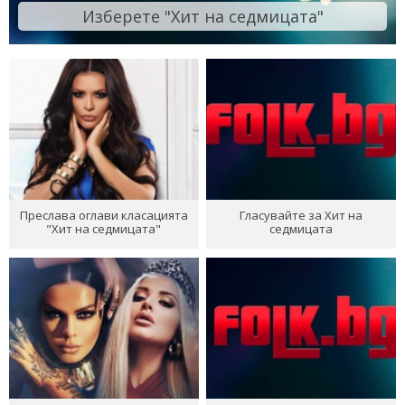
Изберете "Хит на седмицата"
Преслава оглави класацията
Гласувайте за Хит на
"Хит на седмицата"
седмицата