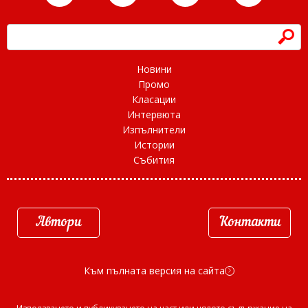
h
Новини
Промо
Класации
Интервюта
Изпълнители
Истории
Събития
Автори
Контакти
Към пълната версия на сайта
d