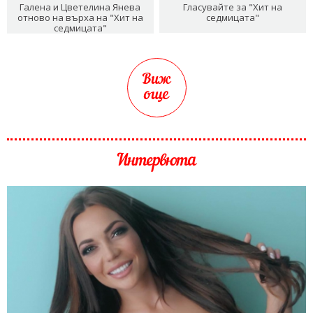
Галена и Цветелина Янева
Гласувайте за "Хит на
отново на върха на "Хит на
седмицата"
седмицата"
Виж
още
Интервюта