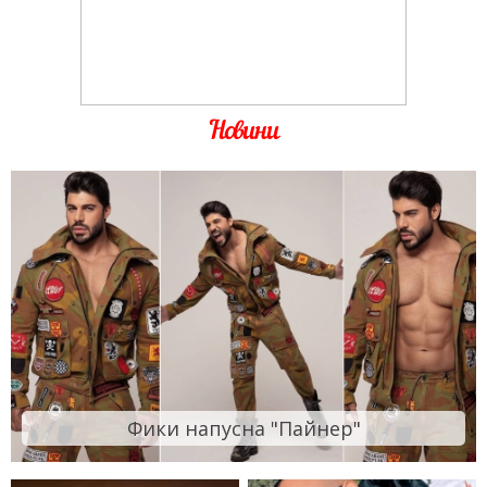
Новини
Фики напусна "Пайнер"