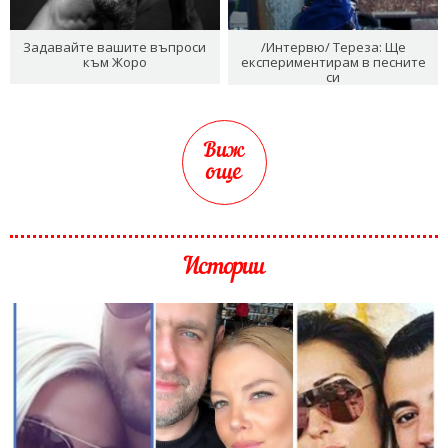
Задавайте вашите въпроси
/Интервю/ Тереза: Ще
към Жоро
експериментирам в песните
си
Виж
още
Истории