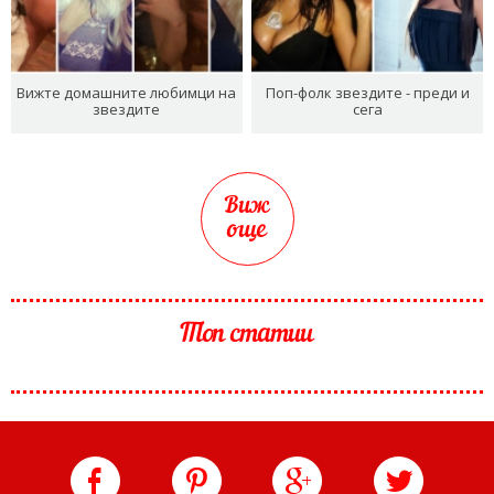
Вижте домашните любимци на
Поп-фолк звездите - преди и
звездите
сега
Виж
още
Топ статии