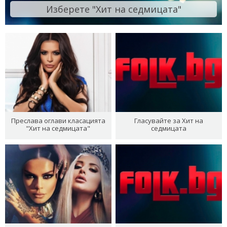
Изберете "Хит на седмицата"
Преслава оглави класацията
Гласувайте за Хит на
"Хит на седмицата"
седмицата