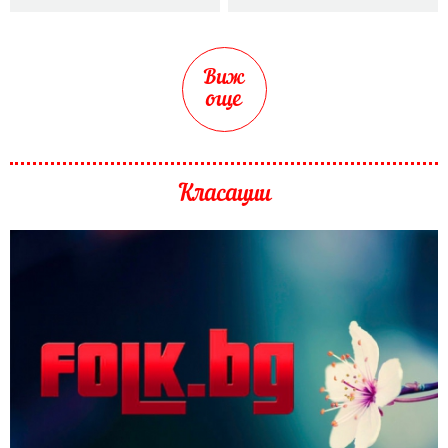
Виж
още
Класации