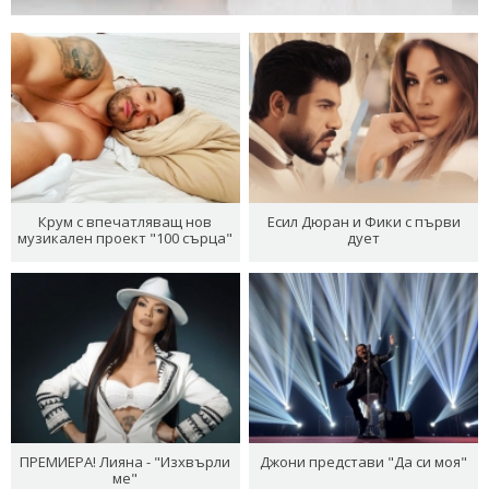
Крум с впечатляващ нов
Есил Дюран и Фики с първи
музикален проект "100 сърца"
дует
ПРЕМИЕРА! Лияна - "Изхвърли
Джони представи "Да си моя"
ме"