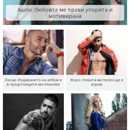
Ашли: Любовта ме прави упорита и
мотивирана
Лазар: Издаването на албум е
Жоро: Новата ми песен ще е
в предстоящите ми планове
взрив