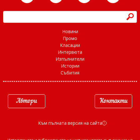
h
Новини
Промо
Класации
Интервюта
Изпълнители
Истории
Събития
Автори
Контакти
Към пълната версия на сайта
d