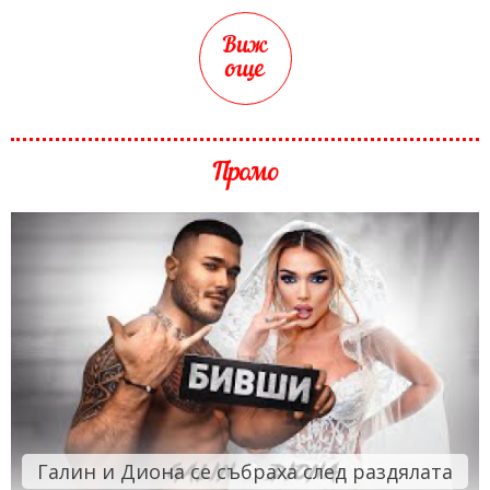
Виж
още
Промо
Галин и Диона се събраха след раздялата