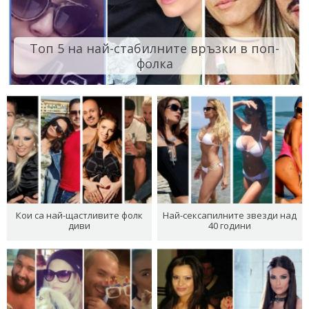
Топ 5 на най-стабилните връзки в поп-
фолка
Кои са най-щастливите фолк
Най-сексапилните звезди над
диви
40 години