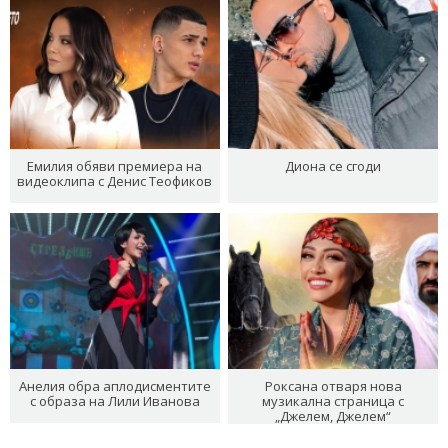
Емилия обяви премиера на
Диона се сгоди
видеоклипа с Денис Теофиков
Анелия обра аплодисментите
Роксана отваря нова
с образа на Лили Иванова
музикална страница с
„Джелем, Джелем“