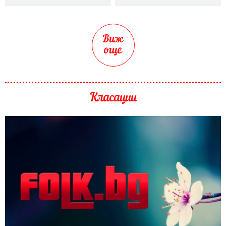
Виж
още
Класации