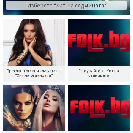
Изберете "Хит на седмицата"
Преслава оглави класацията
Гласувайте за Хит на
"Хит на седмицата"
седмицата