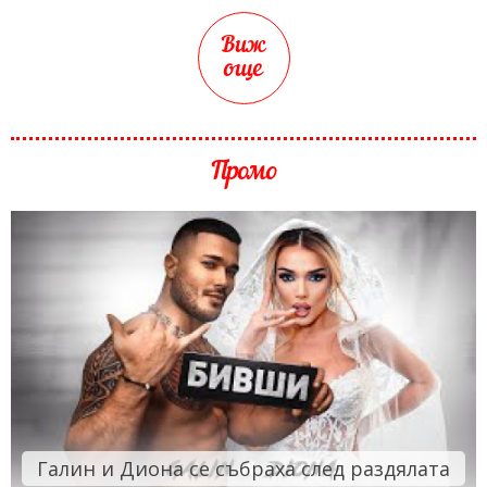
Виж
още
Промо
Галин и Диона се събраха след раздялата