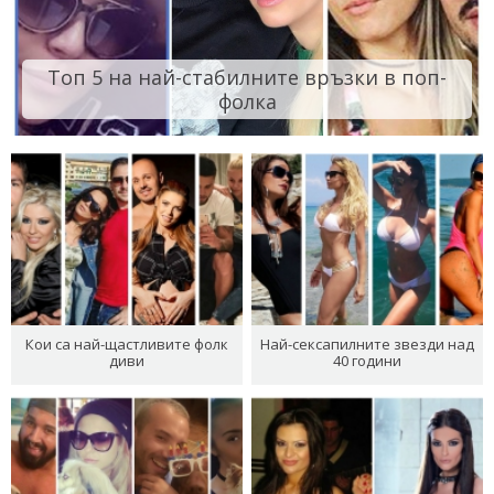
Топ 5 на най-стабилните връзки в поп-
фолка
Кои са най-щастливите фолк
Най-сексапилните звезди над
диви
40 години