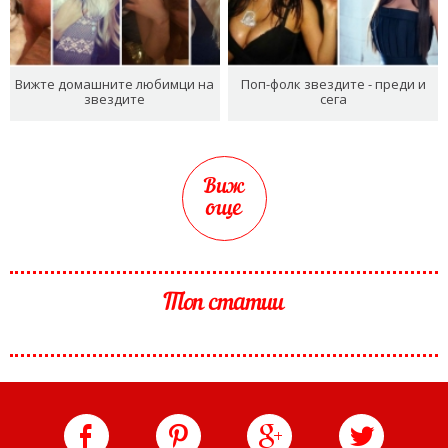
Вижте домашните любимци на
Поп-фолк звездите - преди и
звездите
сега
Виж
още
Топ статии