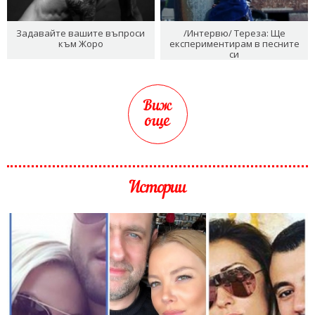
Задавайте вашите въпроси
/Интервю/ Тереза: Ще
към Жоро
експериментирам в песните
си
Виж
още
Истории