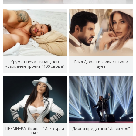
Крум с впечатляващ нов
Есил Дюран и Фики с първи
музикален проект "100 сърца"
дует
ПРЕМИЕРА! Лияна - "Изхвърли
Джони представи "Да си моя"
ме"