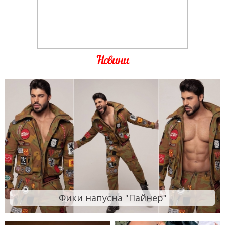
Новини
Фики напусна "Пайнер"