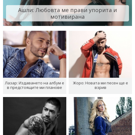
Ашли: Любовта ме прави упорита и
мотивирана
Лазар: Издаването на албум е
Жоро: Новата ми песен ще е
в предстоящите ми планове
взрив