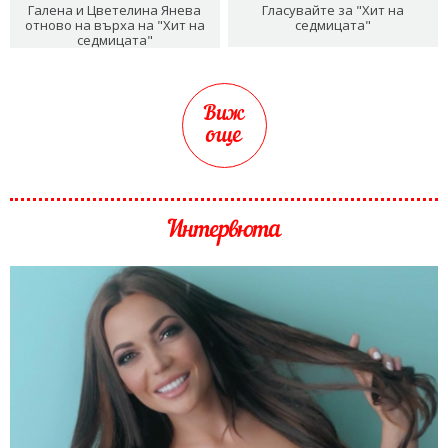
Галена и Цветелина Янева
Гласувайте за "Хит на
отново на върха на "Хит на
седмицата"
седмицата"
Виж
още
Интервюта