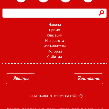
h
Новини
Промо
Класации
Интервюта
Изпълнители
Истории
Събития
Автори
Контакти
Към пълната версия на сайта
d