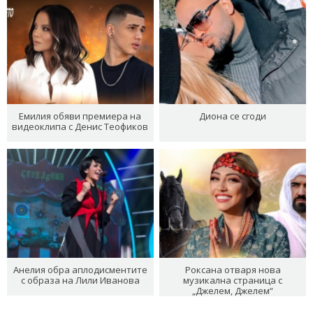
Емилия обяви премиера на
Диона се сгоди
видеоклипа с Денис Теофиков
Анелия обра аплодисментите
Роксана отваря нова
с образа на Лили Иванова
музикална страница с
„Джелем, Джелем“