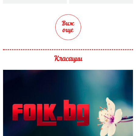
Виж
още
Класации