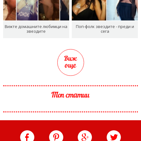
Вижте домашните любимци на
Поп-фолк звездите - преди и
звездите
сега
Виж
още
Топ статии