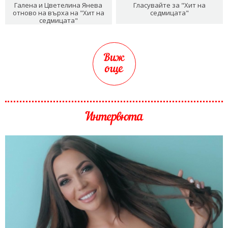
Галена и Цветелина Янева
Гласувайте за "Хит на
отново на върха на "Хит на
седмицата"
седмицата"
Виж
още
Интервюта