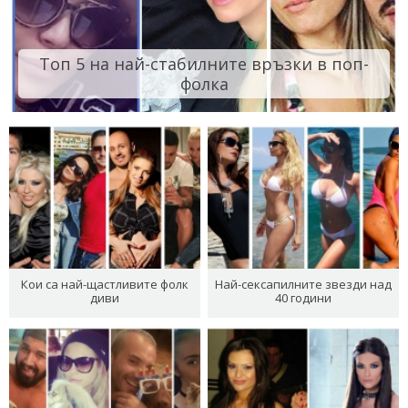
Топ 5 на най-стабилните връзки в поп-
фолка
Кои са най-щастливите фолк
Най-сексапилните звезди над
диви
40 години