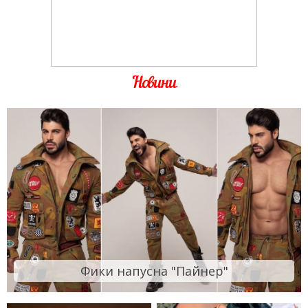
Новини
Фики напусна "Пайнер"