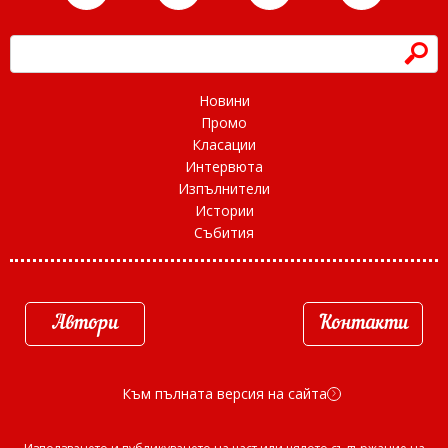
h
Новини
Промо
Класации
Интервюта
Изпълнители
Истории
Събития
Автори
Контакти
Към пълната версия на сайта
d