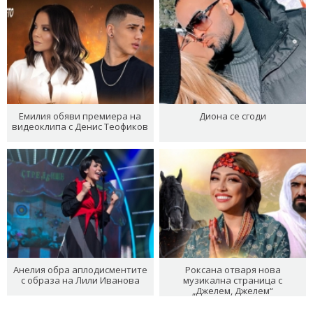
Емилия обяви премиера на
Диона се сгоди
видеоклипа с Денис Теофиков
Анелия обра аплодисментите
Роксана отваря нова
с образа на Лили Иванова
музикална страница с
„Джелем, Джелем“