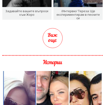
Задавайте вашите въпроси
/Интервю/ Тереза: Ще
към Жоро
експериментирам в песните
си
Виж
още
Истории