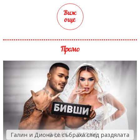
Виж
още
Промо
Галин и Диона се събраха след раздялата