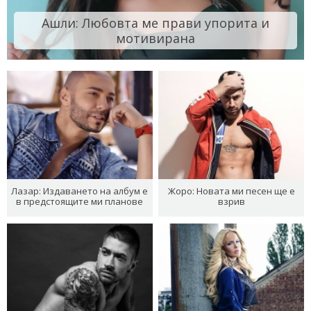
Ашли: Любовта ме прави упорита и
мотивирана
Лазар: Издаването на албум е
Жоро: Новата ми песен ще е
в предстоящите ми планове
взрив