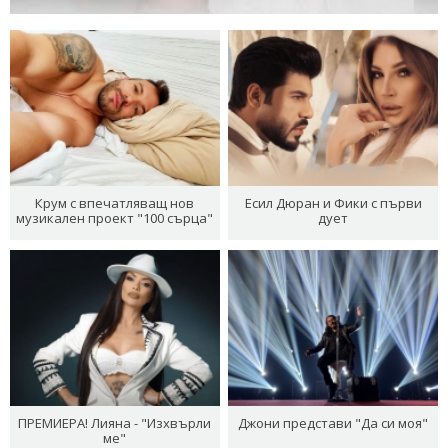
Крум с впечатляващ нов
Есил Дюран и Фики с първи
музикален проект "100 сърца"
дует
ПРЕМИЕРА! Лияна - "Изхвърли
Джони представи "Да си моя"
ме"