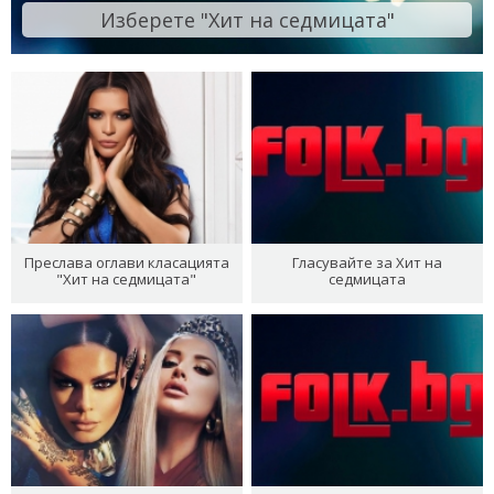
Изберете "Хит на седмицата"
Преслава оглави класацията
Гласувайте за Хит на
"Хит на седмицата"
седмицата