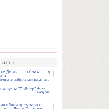
 статии
Диона се събраха след раздялата
Фики
напусна
"