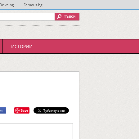
Drive.bg
|
Famous.bg
ИСТОРИИ
Save
ри