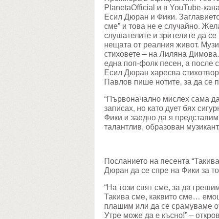
PlanetaOfficial и в YouTube-ка
Есил Дюран и Фики. Заглавието
сме” и това не е случайно. Же
слушателите и зрителите да се 
нещата от реалния живот. Музи
стиховете – на Лиляна Димова
една поп-фолк песен, а после с
Есил Дюран харесва стихотвор
Павлов пише нотите, за да се 
“Първоначално мислех сама да 
записах, но като дует бях сигу
Фики и заедно да я представим
талантлив, образован музикант,
Посланието на песента “Такива
Дюран да се спре на Фики за то
“На този свят сме, за да греши
Такива сме, каквито сме… емо
плашим или да се срамуваме от
Утре може да е късно!” – откро