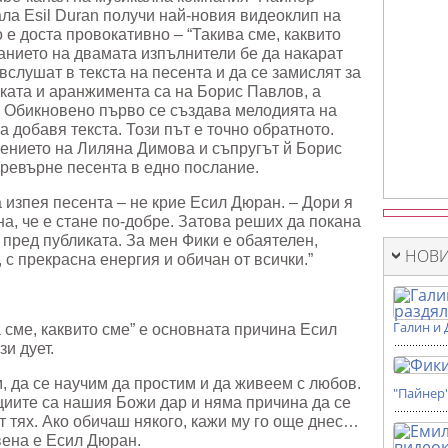
нала Esil Durаn получи най-новия видеоклип на
 е доста провокативно – “Такива сме, каквито
ланието на двамата изпълнители бе да накарат
вслушат в текста на песента и да се замислят за
ката и аранжимента са на Борис Павлов, а
. Обикновено първо се създава мелодията на
а добавя текста. Този път е точно обратното.
ението на Лиляна Димова и съпругът й Борис
превърне песента в едно послание.
изпея песента – не крие Есил Дюран. – Дори я
рна, че е стане по-добре. Затова реших да покана
 пред публиката. За мен Фики е обаятелен,
НОВИ
 с прекрасна енергия и обичан от всички.”
Галин и 
 сме, каквито сме” е основната причина Есил
зи дует.
м, да се научим да простим и да живеем с любов.
"Пайнер
циите са нашия Божи дар и няма причина да се
 тях. Ако обичаш някого, кажи му го още днес…
вена е Есил Дюран.