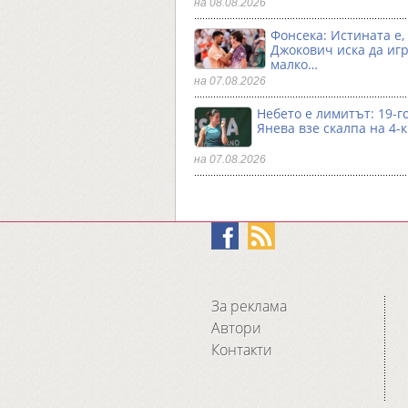
на 08.08.2026
Фонсека: Истината е,
Джокович иска да игр
малко…
на 07.08.2026
Небето е лимитът: 19-
Янева взe скалпа на 4-
на 07.08.2026
За реклама
Автори
Контакти