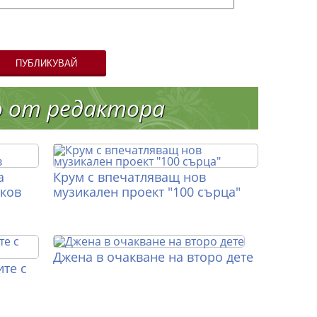
ПУБЛИКУВАЙ
о от редактора
а
Крум с впечатляващ нов
иков
музикален проект "100 сърца"
Джена в очакване на второ дете
те с