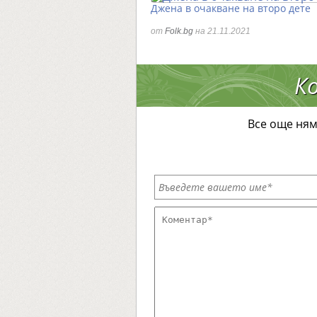
Джена в очакване на второ дете
от
Folk.bg
на 21.11.2021
К
Все още ням