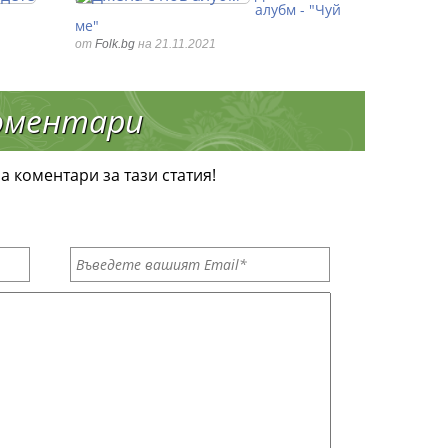
алубм - "Чуй
ме"
от
Folk.bg
на 21.11.2021
оментари
а коментари за тази статия!