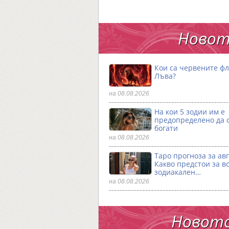
Новот
Кои са червените фл
Лъва?
на 08.08.2026
На кои 5 зодии им е
предопределено да 
богати
на 08.08.2026
Таро прогноза за авг
Какво предстои за в
зодиакален…
на 08.08.2026
Новото