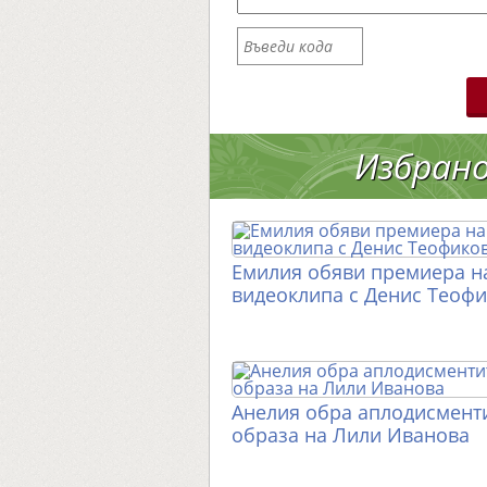
Избран
Емилия обяви премиера н
видеоклипа с Денис Теоф
Анелия обра аплодисменти
образа на Лили Иванова