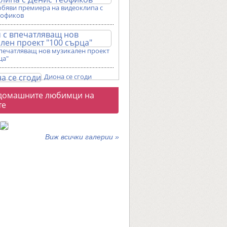
обяви премиера на видеоклипа с
еофиков
впечатляващ нов музикален проект
ца"
Диона се сгоди
о
домашните любимци на
галерии
те
Виж всички галерии »