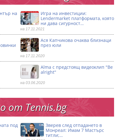
ентър на
Игра на инвестиции:
Lendermarket платформата, която
ни дава сигурност…
на 17.11.2021
Ася Капчикова очаква близнаци
ловинки
през юли
на 17.11.2020
Alma с предстоящ видеоклип "Be
alright"
на 03.06.2020
 от Тennis.bg
ната под
Зверев след отпадането в
Монреал: Имам 7 Мастърс
титли;…