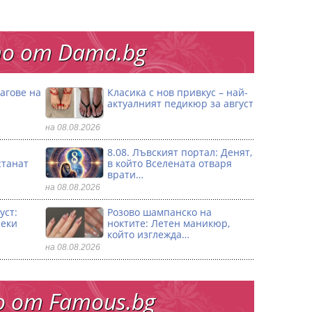
о от Dama.bg
агове на
Класика с нов привкус – най-
актуалният педикюр за август
на 08.08.2026
8.08. Лъвският портал: Денят,
станат
в който Вселената отваря
врати…
на 08.08.2026
уст:
Розово шампанско на
секи
ноктите: Летен маникюр,
който изглежда…
на 08.08.2026
 от Famous.bg