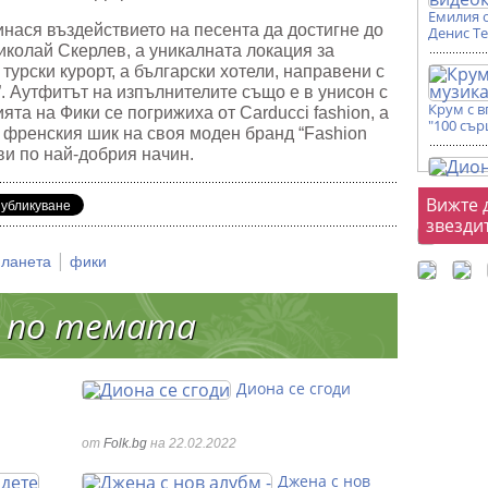
Емилия 
нася въздействието на песента да достигне до
Денис Т
иколай Скерлев, а уникалната локация за
 турски курорт, а български хотели, направени с
a”. Аутфитът на изпълнителите също е в унисон с
Крум с 
ията на Фики се погрижиха от Carducci fashion, а
"100 сър
 френския шик на своя моден бранд “Fashion
ави по най-добрия начин.
Фот
Вижте 
звезди
|
планета
фики
 по темата
Диона се сгоди
от
Folk.bg
на 22.02.2022
Джена с нов