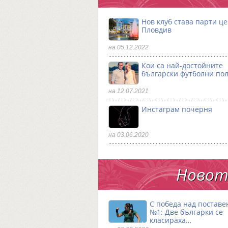
Нов клуб става парти ц
Пловдив
на 05.12.2022
Кои са най-достойните
български футболни по
на 12.07.2021
Инстаграм почерня
на 03.06.2020
Новото
С победа над поставе
№1: Две българки се
класираха…