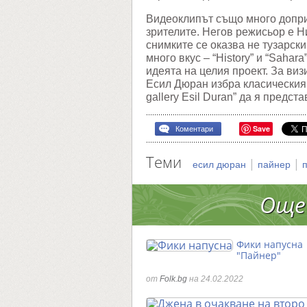
Видеоклипът също много допри
зрителите. Негов режисьор е Н
снимките се оказва не тузарски
много вкус – “History” и “Sahar
идеята на целия проект. За виз
Есил Дюран избра класическия
gallery Esil Duran” да я предст
Save
Коментари
Теми
|
|
есил дюран
пайнер
Още
Фики напусна
"Пайнер"
от
Folk.bg
на 24.02.2022