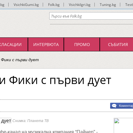
.bg
|
VsichkiGumi.bg
|
Folk.bg
|
VsichkiIgri.bg
|
Tuning.bg
|
Test
КЛАСАЦИИ
ИНТЕРВЮТА
ПРОМО
СЪБИТИЯ
 Фики с първи дует
и Фики с първи дует
Комента
Снимка: Планета ТВ
e-канал на музикална компания “Пайнер” -