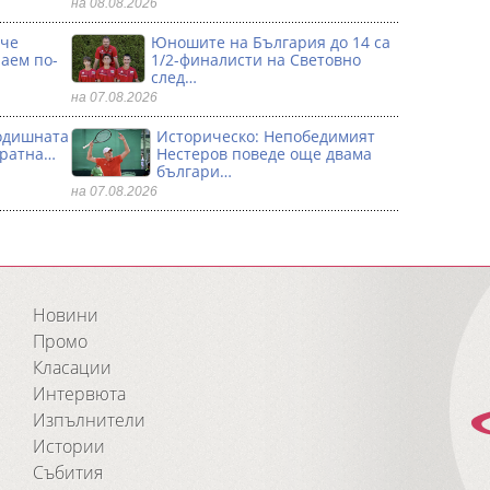
на 08.08.2026
 че
Юношите на България до 14 са
аем по-
1/2-финалисти на Световно
след…
на 07.08.2026
годишната
Историческо: Непобедимият
кратна…
Нестеров поведе още двама
българи…
на 07.08.2026
Новини
Промо
Класации
Интервюта
Изпълнители
Истории
Събития