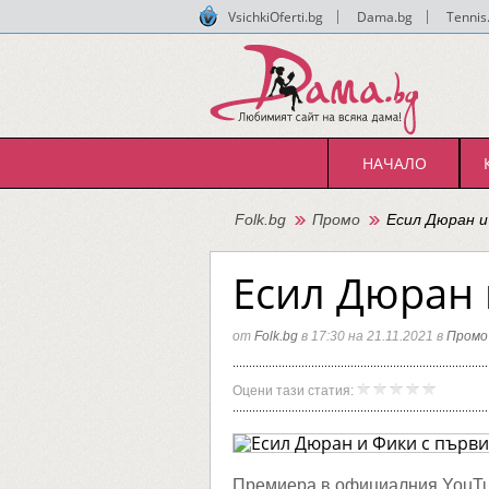
VsichkiOferti.bg
|
Dama.bg
|
Tennis
НАЧАЛО
Folk.bg
Промо
Есил Дюран и
Есил Дюран 
от
Folk.bg
в 17:30 на 21.11.2021 в
Промо
Есил
Folk.bg
Оцени тази статия:
Дюран
и
Фики
с
първи
дует
Премиера в официалния YouTub