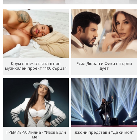
Крум с впечатляващ нов
Есил Дюран и Фики с първи
музикален проект "100 сърца"
дует
ПРЕМИЕРА! Лияна - "Изхвърли
Джони представи "Да си моя"
ме"