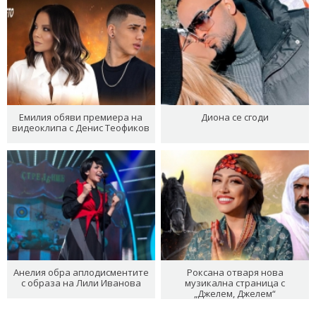
Емилия обяви премиера на
Диона се сгоди
видеоклипа с Денис Теофиков
Анелия обра аплодисментите
Роксана отваря нова
с образа на Лили Иванова
музикална страница с
„Джелем, Джелем“