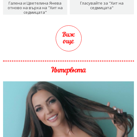
Галена и Цветелина Янева
Гласувайте за "Хит на
отново на върха на "Хит на
седмицата"
седмицата"
Виж
още
Интервюта