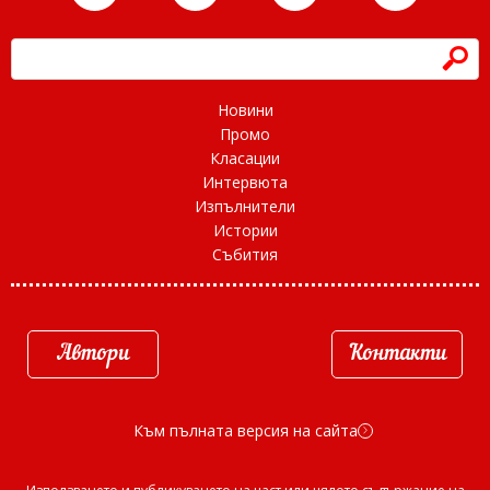
h
Новини
Промо
Класации
Интервюта
Изпълнители
Истории
Събития
Автори
Контакти
Към пълната версия на сайта
d