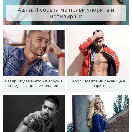
Ашли: Любовта ме прави упорита и
мотивирана
Лазар: Издаването на албум е
Жоро: Новата ми песен ще е
в предстоящите ми планове
взрив