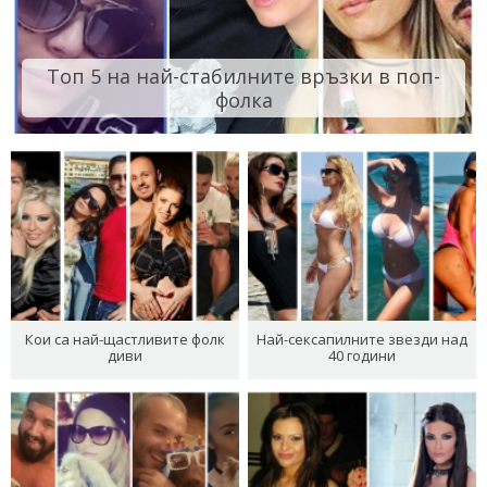
Топ 5 на най-стабилните връзки в поп-
фолка
Кои са най-щастливите фолк
Най-сексапилните звезди над
диви
40 години