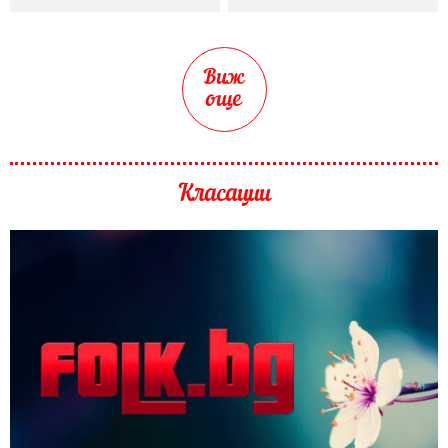
Виж
още
Класации