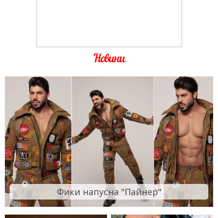
Новини
Фики напусна "Пайнер"