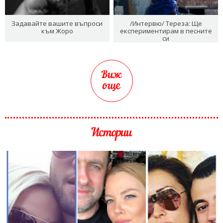
Задавайте вашите въпроси
/Интервю/ Тереза: Ще
към Жоро
експериментирам в песните
си
Виж
още
Истории