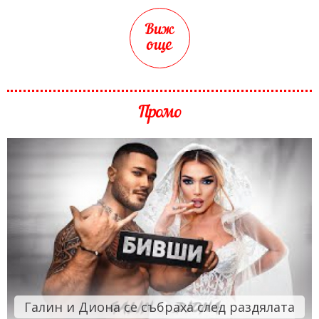
Виж
още
Промо
Галин и Диона се събраха след раздялата