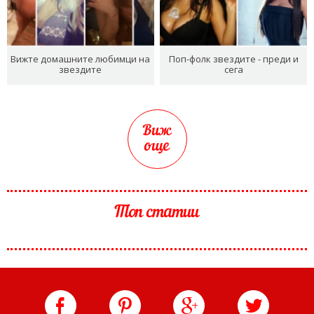
Вижте домашните любимци на
Поп-фолк звездите - преди и
звездите
сега
Виж
още
Топ статии