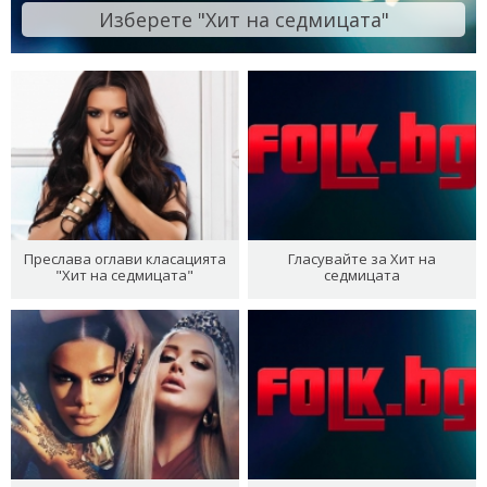
Изберете "Хит на седмицата"
Преслава оглави класацията
Гласувайте за Хит на
"Хит на седмицата"
седмицата