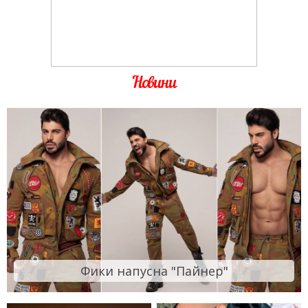
Новини
Фики напусна "Пайнер"