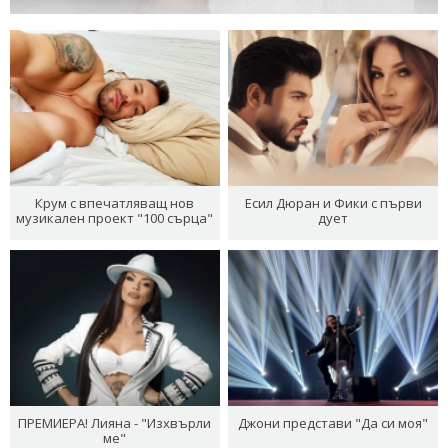
Крум с впечатляващ нов
Есил Дюран и Фики с първи
музикален проект "100 сърца"
дует
ПРЕМИЕРА! Лияна - "Изхвърли
Джони представи "Да си моя"
ме"