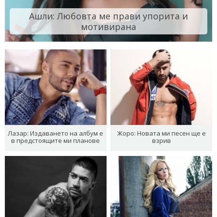
Ашли: Любовта ме прави упорита и
мотивирана
Лазар: Издаването на албум е
Жоро: Новата ми песен ще е
в предстоящите ми планове
взрив