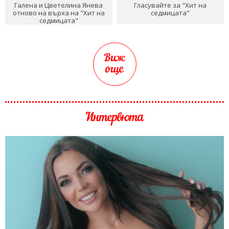
Галена и Цветелина Янева
Гласувайте за "Хит на
отново на върха на "Хит на
седмицата"
седмицата"
Виж
още
Интервюта