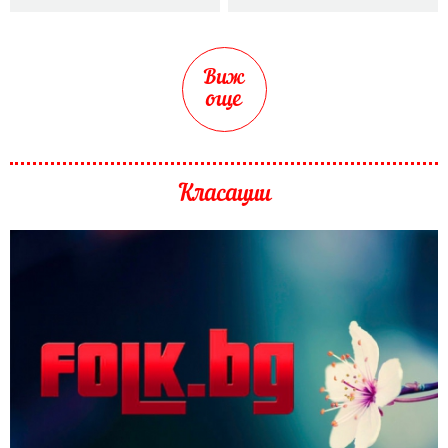
Виж
още
Класации