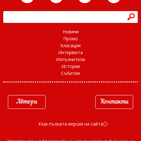
h
Новини
Промо
Класации
Интервюта
Изпълнители
Истории
Събития
Автори
Контакти
Към пълната версия на сайта
d