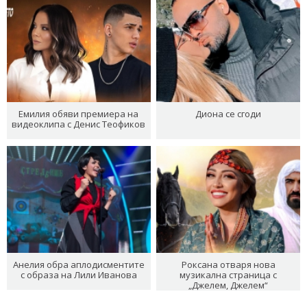
Емилия обяви премиера на
Диона се сгоди
видеоклипа с Денис Теофиков
Анелия обра аплодисментите
Роксана отваря нова
с образа на Лили Иванова
музикална страница с
„Джелем, Джелем“