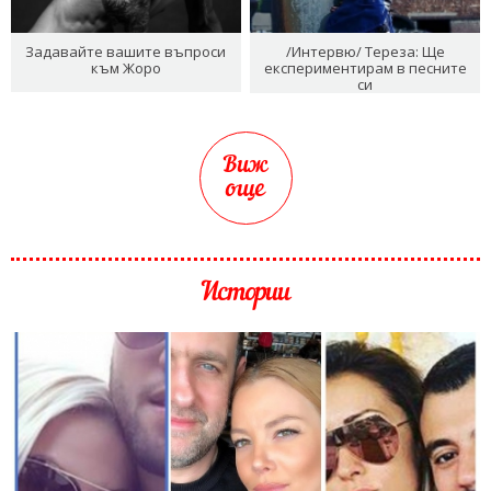
Задавайте вашите въпроси
/Интервю/ Тереза: Ще
към Жоро
експериментирам в песните
си
Виж
още
Истории