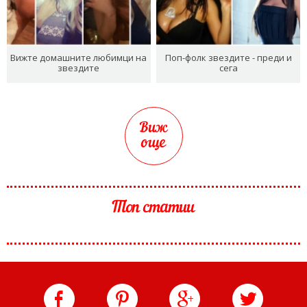
Вижте домашните любимци на
Поп-фолк звездите - преди и
звездите
сега
Виж
още
Топ статии