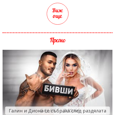
Виж
още
Промо
Галин и Диона се събраха след раздялата