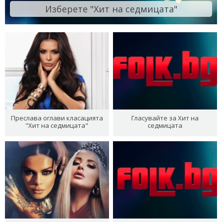
Изберете "Хит на седмицата"
Преслава оглави класацията
Гласувайте за Хит на
"Хит на седмицата"
седмицата