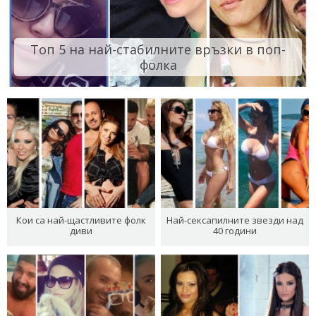
Топ 5 на най-стабилните връзки в поп-
фолка
Кои са най-щастливите фолк
Най-сексапилните звезди над
диви
40 години