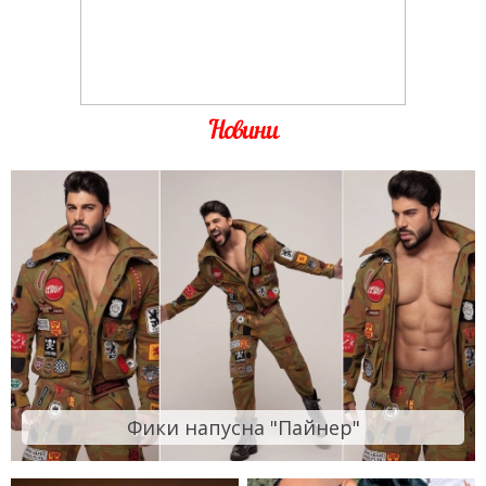
Новини
Фики напусна "Пайнер"