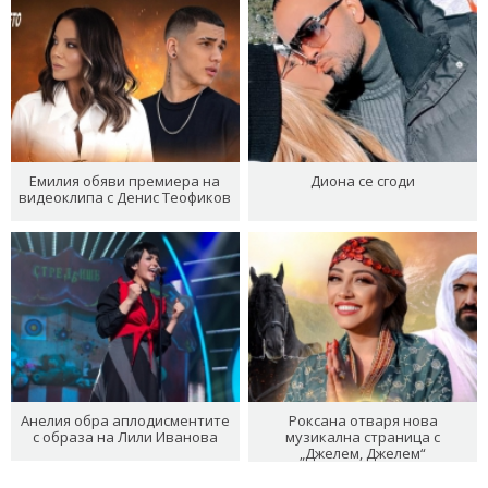
Емилия обяви премиера на
Диона се сгоди
видеоклипа с Денис Теофиков
Анелия обра аплодисментите
Роксана отваря нова
с образа на Лили Иванова
музикална страница с
„Джелем, Джелем“