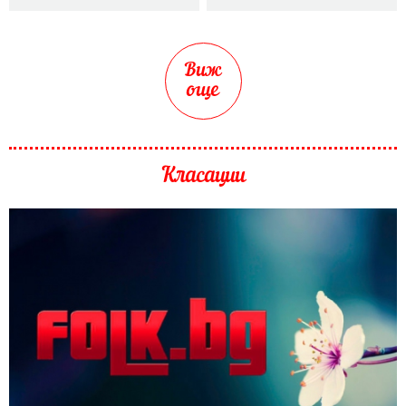
Виж
още
Класации