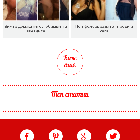
Вижте домашните любимци на
Поп-фолк звездите - преди и
звездите
сега
Виж
още
Топ статии