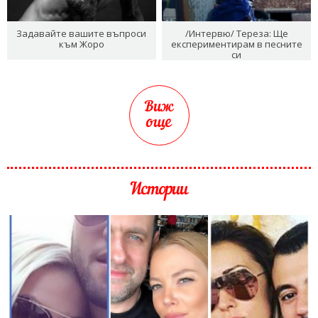
Задавайте вашите въпроси
/Интервю/ Тереза: Ще
към Жоро
експериментирам в песните
си
Виж
още
Истории