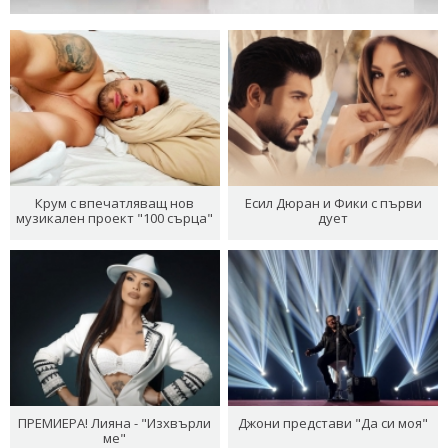
Крум с впечатляващ нов
Есил Дюран и Фики с първи
музикален проект "100 сърца"
дует
ПРЕМИЕРА! Лияна - "Изхвърли
Джони представи "Да си моя"
ме"