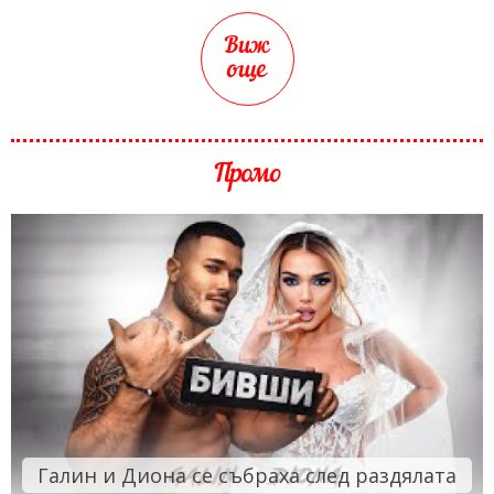
Виж
още
Промо
Галин и Диона се събраха след раздялата