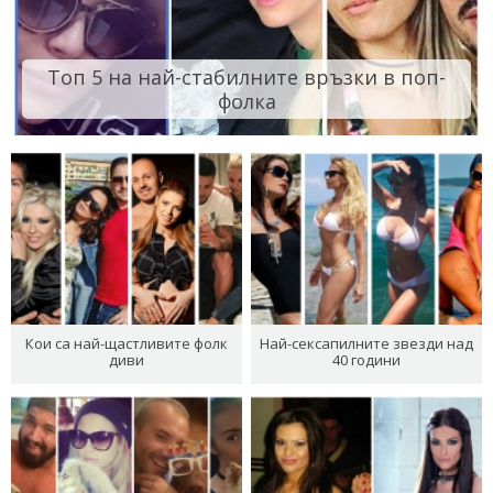
Топ 5 на най-стабилните връзки в поп-
фолка
Кои са най-щастливите фолк
Най-сексапилните звезди над
диви
40 години