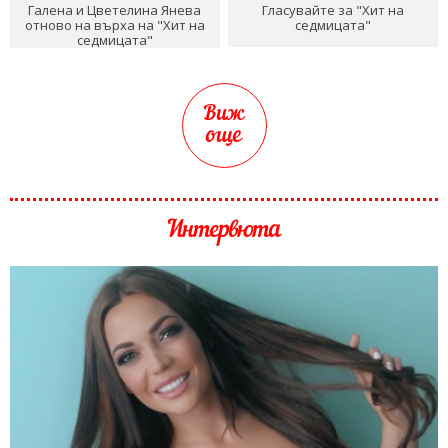
Галена и Цветелина Янева
Гласувайте за "Хит на
отново на върха на "Хит на
седмицата"
седмицата"
Виж
още
Интервюта