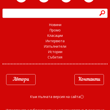
h
Новини
Промо
Класации
Интервюта
Изпълнители
Истории
Събития
Автори
Контакти
Към пълната версия на сайта
d