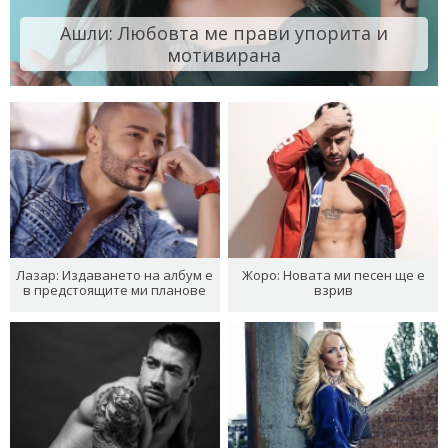
Ашли: Любовта ме прави упорита и
мотивирана
Лазар: Издаването на албум е
Жоро: Новата ми песен ще е
в предстоящите ми планове
взрив