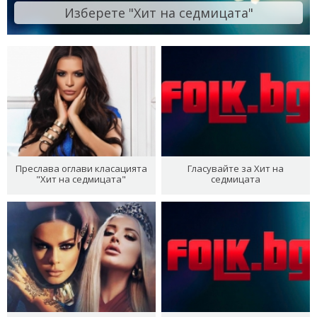
Изберете "Хит на седмицата"
Преслава оглави класацията
Гласувайте за Хит на
"Хит на седмицата"
седмицата