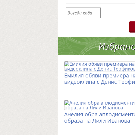
Избран
Емилия обяви премиера н
видеоклипа с Денис Теоф
Анелия обра аплодисменти
образа на Лили Иванова