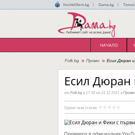
VsichkiOferti.bg
|
Dama.bg
|
Tennis
НАЧАЛО
Folk.bg
Промо
Есил Дюран и
Есил Дюран 
от
Folk.bg
в 17:30 на 21.11.2021 в
Промо
Есил
Folk.bg
Оцени тази статия:
Дюран
и
Фики
с
първи
дует
Премиера в официалния YouTub