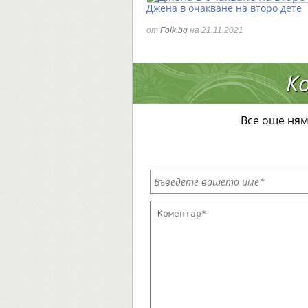
Джена в очакване на второ дете
от
Folk.bg
на 21.11.2021
К
Все още ням