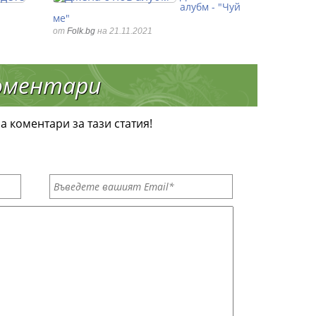
алубм - "Чуй
ме"
от
Folk.bg
на 21.11.2021
оментари
а коментари за тази статия!