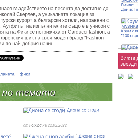
Емилия 
нася въздействието на песента да достигне до
Денис Т
иколай Скерлев, а уникалната локация за
 турски курорт, а български хотели, направени с
a”. Аутфитът на изпълнителите също е в унисон с
Крум с 
ията на Фики се погрижиха от Carducci fashion, а
"100 сър
 френския шик на своя моден бранд “Fashion
ави по най-добрия начин.
Фот
Вижте 
звезди
|
планета
фики
 по темата
Диона се сгоди
от
Folk.bg
на 22.02.2022
Джена с нов