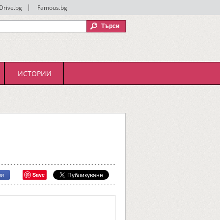
Drive.bg
|
Famous.bg
ИСТОРИИ
Save
ри