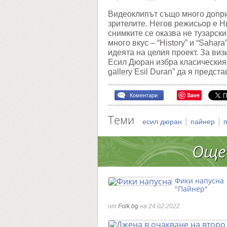
Видеоклипът също много допри
зрителите. Негов режисьор е Н
снимките се оказва не тузарски
много вкус – “History” и “Sahar
идеята на целия проект. За виз
Есил Дюран избра класическия
gallery Esil Duran” да я предст
Save
Коментари
Теми
|
|
есил дюран
пайнер
Още
Фики напусна
"Пайнер"
от
Folk.bg
на 24.02.2022