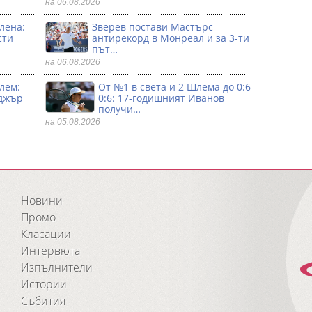
на 06.08.2026
лена:
Зверев постави Мастърс
сти
антирекорд в Монреал и за 3-ти
път…
на 06.08.2026
лем:
От №1 в света и 2 Шлема до 0:6
джър
0:6: 17-годишният Иванов
получи…
на 05.08.2026
Новини
Промо
Класации
Интервюта
Изпълнители
Истории
Събития