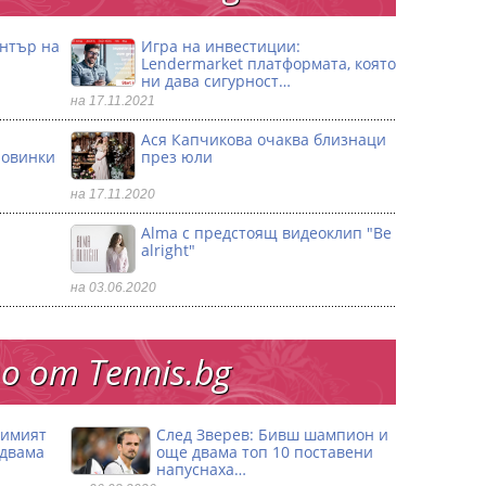
ентър на
Игра на инвестиции:
Lendermarket платформата, която
ни дава сигурност…
на 17.11.2021
Ася Капчикова очаква близнаци
ловинки
през юли
на 17.11.2020
Alma с предстоящ видеоклип "Be
alright"
на 03.06.2020
 от Тennis.bg
димият
След Зверев: Бивш шампион и
 двама
още двама топ 10 поставени
напуснаха…