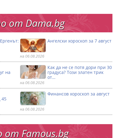
о от Dama.bg
„Ергенът:
Ангелски хороскоп за 7 август
на 06.08.2026
Как да не се потя дори при 30
уг на
градуса? Този златен трик
от…
на 06.08.2026
Финансов хороскоп за август
 45
на 06.08.2026
 от Famous.bg