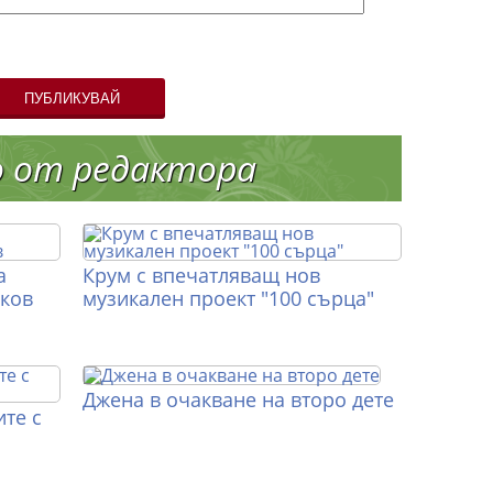
ПУБЛИКУВАЙ
о от редактора
а
Крум с впечатляващ нов
иков
музикален проект "100 сърца"
Джена в очакване на второ дете
те с