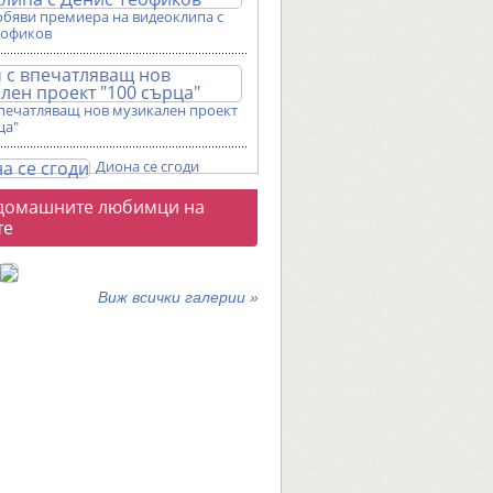
обяви премиера на видеоклипа с
еофиков
впечатляващ нов музикален проект
ца"
Диона се сгоди
о
домашните любимци на
галерии
те
Виж всички галерии »