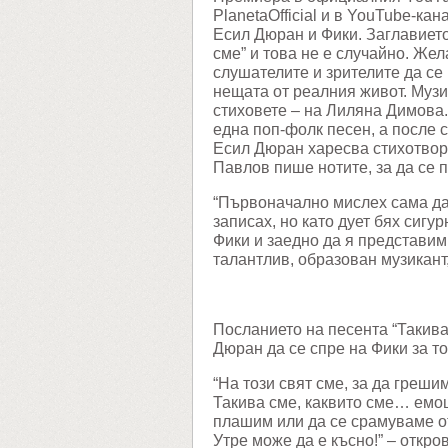
PlanetaOfficial и в YouTube-ка
Есил Дюран и Фики. Заглавието
сме” и това не е случайно. Же
слушателите и зрителите да се 
нещата от реалния живот. Музи
стиховете – на Лиляна Димова
една поп-фолк песен, а после с
Есил Дюран харесва стихотвор
Павлов пише нотите, за да се 
“Първоначално мислех сама да 
записах, но като дует бях сигу
Фики и заедно да я представим
талантлив, образован музикант,
Посланието на песента “Такива
Дюран да се спре на Фики за то
“На този свят сме, за да греши
Такива сме, каквито сме… емо
плашим или да се срамуваме от
Утре може да е късно!” – откро