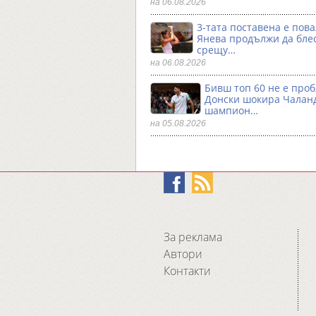
на 06.08.2026
3-тата поставена е пова
Янева продължи да бле
срещу…
на 06.08.2026
Бивш топ 60 не е проб
Донски шокира Чалан
шампион…
на 05.08.2026
За реклама
Автори
Контакти