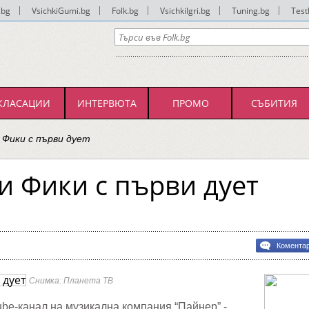
.bg
|
VsichkiGumi.bg
|
Folk.bg
|
VsichkiIgri.bg
|
Tuning.bg
|
Test
КЛАСАЦИИ
ИНТЕРВЮТА
ПРОМО
СЪБИТИЯ
 Фики с първи дует
и Фики с първи дует
Комента
Снимка: Планета ТВ
e-канал на музикална компания “Пайнер” -