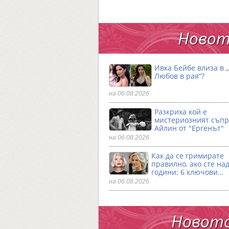
Новот
Ивка Бейбе влиза в 
Любов в рая“?
на 06.08.2026
Разкриха кой е
мистериозният съпр
Айлин от "Ергенът"
на 06.08.2026
Как да се гримирате
правилно, ако сте над
години: 6 ключови…
на 06.08.2026
Новото