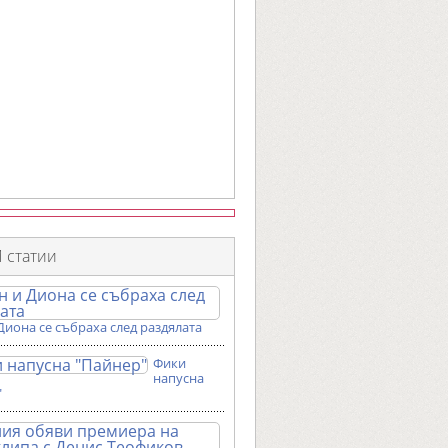
 статии
Диона се събраха след раздялата
Фики
напусна
"