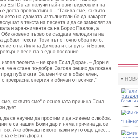
нала Esil Durаn получи най-новия видеоклип на
 е доста провокативно – “Такива сме, каквито
ланието на двамата изпълнители бе да накарат
вслушат в текста на песента и да се замислят за
ката и аранжимента са на Борис Павлов, а
. Обикновено първо се създава мелодията на
а добавя текста. Този път е точно обратното.
ението на Лиляна Димова и съпругът й Борис
превърне песента в едно послание.
изпея песента – не крие Есил Дюран. – Дори я
рна, че е стане по-добре. Затова реших да покана
 пред публиката. За мен Фики е обаятелен,
НОВИ
 с прекрасна енергия и обичан от всички.”
Галин и 
 сме, каквито сме” е основната причина Есил
зи дует.
м, да се научим да простим и да живеем с любов.
"Пайнер
циите са нашия Божи дар и няма причина да се
 тях. Ако обичаш някого, кажи му го още днес…
вена е Есил Дюран.