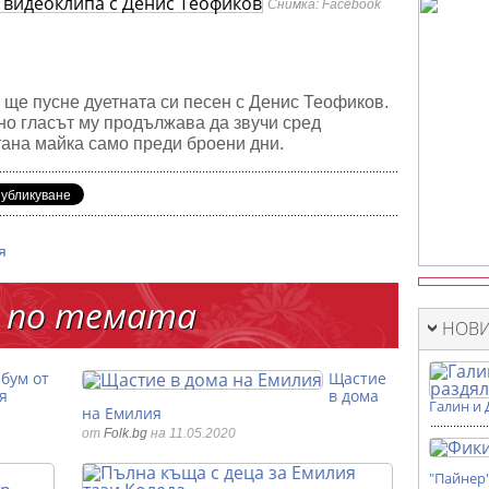
Снимка: Facebook
липа
ов
е ще пусне дуетната си песен с Денис Теофиков.
 но гласът му продължава да звучи сред
тана майка само преди броени дни.
я
 по темата
НОВИ
бум от
Щастие
я
в дома
Галин и 
на Емилия
от
Folk.bg
на 11.05.2020
"Пайнер