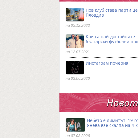
Нов клуб става парти ц
Пловдив
на 05.12.2022
Кои са най-достойните
български футболни по
на 12.07.2021
Инстаграм почерня
на 03.06.2020
Новото
Небето е лимитът: 19-
Янева взe скалпа на 4-
на 07.08.2026