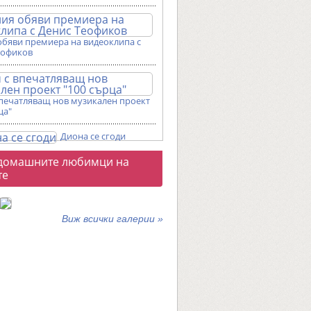
обяви премиера на видеоклипа с
еофиков
впечатляващ нов музикален проект
ца"
Диона се сгоди
о
домашните любимци на
галерии
те
Виж всички галерии »