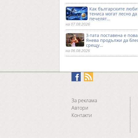
Как българските люби
тениса могат лесно да
печелят…
на 07.08.2026
3-тата поставена е пова
Янева продължи да бле
срещу…
на 06.08.2026
За реклама
Автори
Контакти