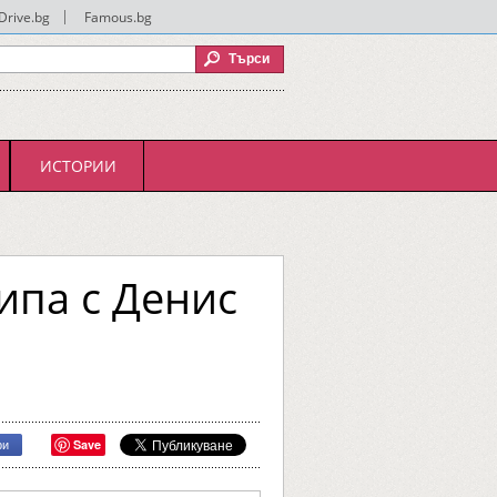
Drive.bg
|
Famous.bg
ИСТОРИИ
ипа с Денис
Save
ри