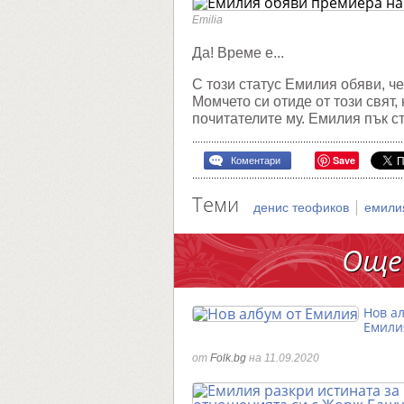
видеок
с
Emilia
Денис
Теофик
Да! Време е...
С този статус Емилия обяви, ч
Момчето си отиде от този свят,
почитателите му. Емилия пък с
Save
Коментари
Теми
|
денис теофиков
емили
Още
Нов ал
Емили
от
Folk.bg
на 11.09.2020