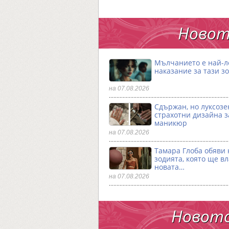
Новот
Мълчанието е най-
наказание за тази з
на 07.08.2026
Сдържан, но луксозен
страхотни дизайна з
маникюр
на 07.08.2026
Тамара Глоба обяви 
зодията, която ще в
новата…
на 07.08.2026
Новото