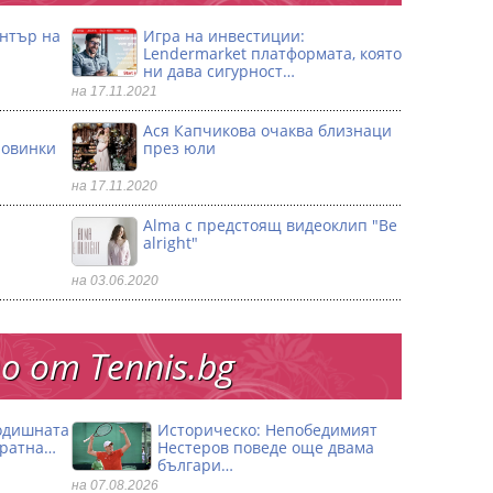
ентър на
Игра на инвестиции:
Lendermarket платформата, която
ни дава сигурност…
на 17.11.2021
Ася Капчикова очаква близнаци
ловинки
през юли
на 17.11.2020
Alma с предстоящ видеоклип "Be
alright"
на 03.06.2020
 от Тennis.bg
годишната
Историческо: Непобедимият
кратна…
Нестеров поведе още двама
българи…
на 07.08.2026