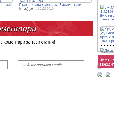
шенията
Пълна къща с деца за Емилия тази
Коледа
от
admin
на 30.12.2019
Емилия 
Денис Т
оментари
Крум с 
"100 сър
а коментари за тази статия!
Фот
Вижте 
звезди