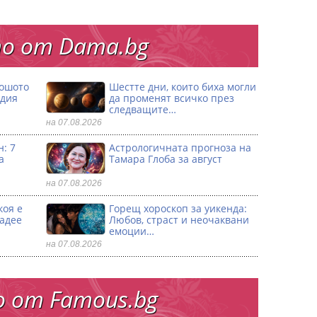
о от Dama.bg
лошото
Шестте дни, които биха могли
одия
да променят всичко през
следващите…
на 07.08.2026
: 7
Астрологичната прогноза на
а
Тамара Глоба за август
на 07.08.2026
коя е
Горещ хороскоп за уикенда:
ладее
Любов, страст и неочаквани
емоции…
на 07.08.2026
 от Famous.bg