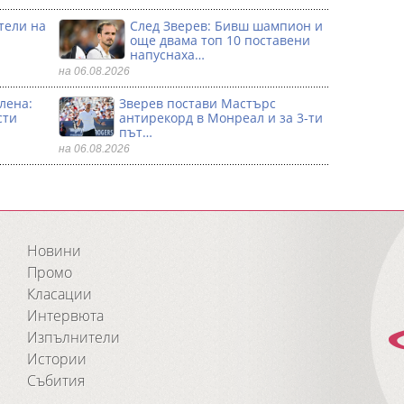
тели на
След Зверев: Бивш шампион и
още двама топ 10 поставени
напуснаха…
на 06.08.2026
лена:
Зверев постави Мастърс
сти
антирекорд в Монреал и за 3-ти
път…
на 06.08.2026
Новини
Промо
Класации
Интервюта
Изпълнители
Истории
Събития