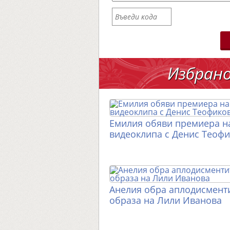
Избран
Емилия обяви премиера н
видеоклипа с Денис Теоф
Анелия обра аплодисменти
образа на Лили Иванова