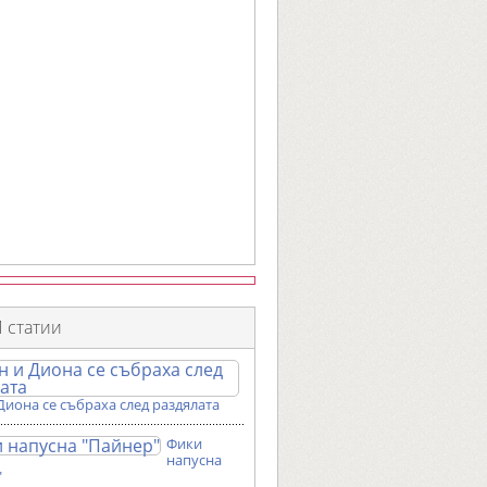
 статии
Диона се събраха след раздялата
Фики
напусна
"