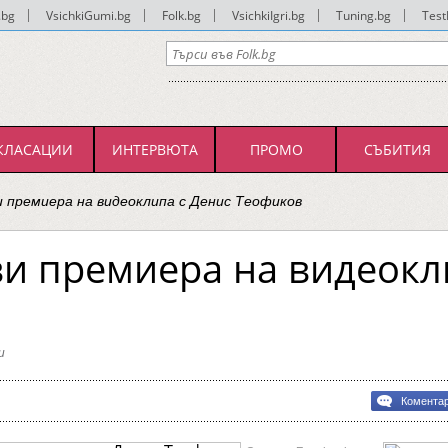
.bg
|
VsichkiGumi.bg
|
Folk.bg
|
VsichkiIgri.bg
|
Tuning.bg
|
Test
КЛАСАЦИИ
ИНТЕРВЮТА
ПРОМО
СЪБИТИЯ
и премиера на видеоклипа с Денис Теофиков
и премиера на видеокл
и
Комента
ра