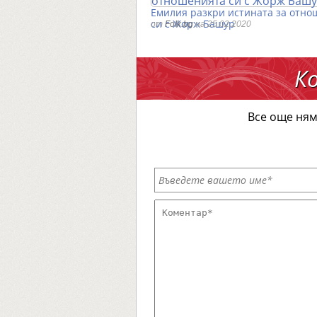
Емилия разкри истината за отно
си с Жорж Башур
от
Folk.bg
на 25.02.2020
К
Все още ням