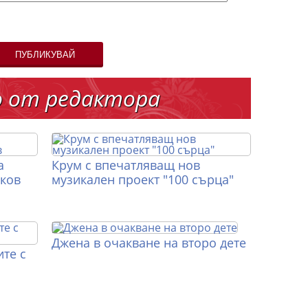
ПУБЛИКУВАЙ
о от редактора
а
Крум с впечатляващ нов
иков
музикален проект "100 сърца"
Джена в очакване на второ дете
те с