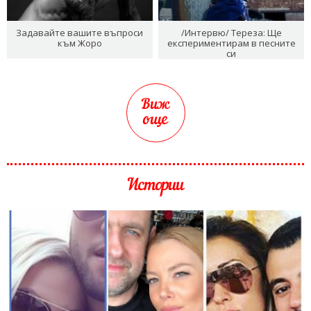
Задавайте вашите въпроси
/Интервю/ Тереза: Ще
към Жоро
експериментирам в песните
си
Виж
още
Истории