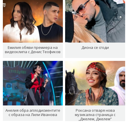
Емилия обяви премиера на
Диона се сгоди
видеоклипа с Денис Теофиков
Анелия обра аплодисментите
Роксана отваря нова
с образа на Лили Иванова
музикална страница с
„Джелем, Джелем“