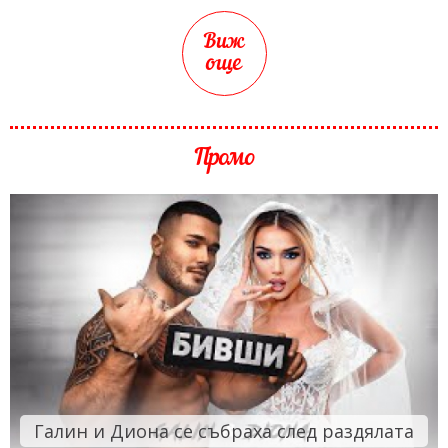
Виж
още
Промо
Галин и Диона се събраха след раздялата