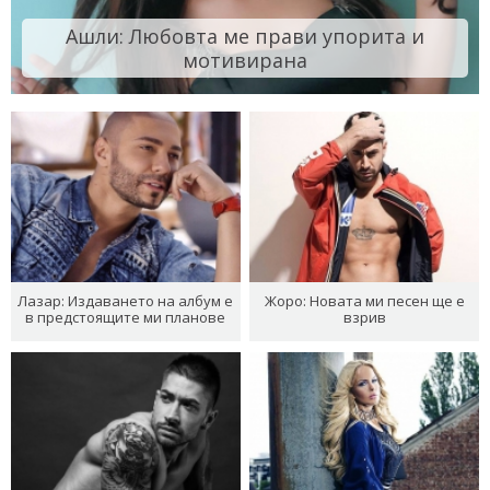
Ашли: Любовта ме прави упорита и
мотивирана
Лазар: Издаването на албум е
Жоро: Новата ми песен ще е
в предстоящите ми планове
взрив