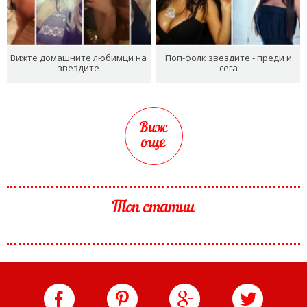
Вижте домашните любимци на
Поп-фолк звездите - преди и
звездите
сега
Виж
още
Топ статии