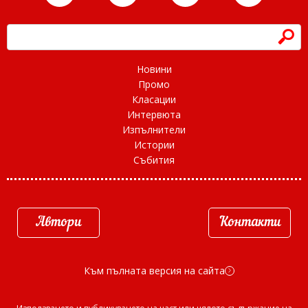
h
Новини
Промо
Класации
Интервюта
Изпълнители
Истории
Събития
Автори
Контакти
Към пълната версия на сайта
d