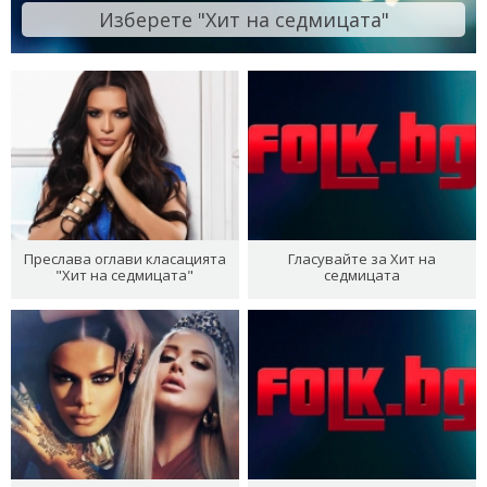
Изберете "Хит на седмицата"
Преслава оглави класацията
Гласувайте за Хит на
"Хит на седмицата"
седмицата