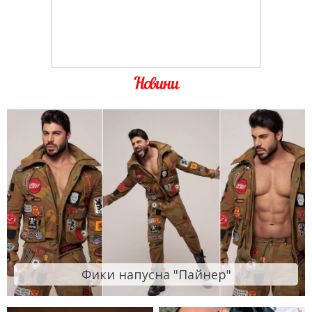
Новини
Фики напусна "Пайнер"