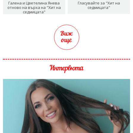
Галена и Цветелина Янева
Гласувайте за "Хит на
отново на върха на "Хит на
седмицата"
седмицата"
Виж
още
Интервюта