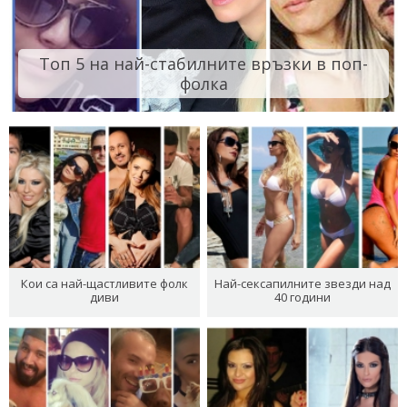
Топ 5 на най-стабилните връзки в поп-
фолка
Кои са най-щастливите фолк
Най-сексапилните звезди над
диви
40 години