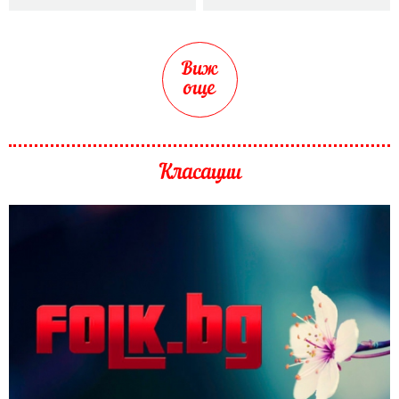
Виж
още
Класации