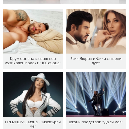
Крум с впечатляващ нов
Есил Дюран и Фики с първи
музикален проект "100 сърца"
дует
ПРЕМИЕРА! Лияна - "Изхвърли
Джони представи "Да си моя"
ме"