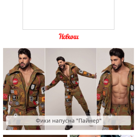
Новини
Фики напусна "Пайнер"