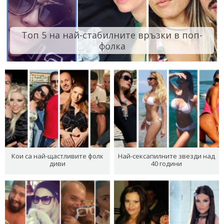
Топ 5 на най-стабилните връзки в поп-
фолка
Кои са най-щастливите фолк
Най-сексапилните звезди над
диви
40 години