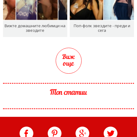
Вижте домашните любимци на
Поп-фолк звездите - преди и
звездите
сега
Виж
още
Топ статии