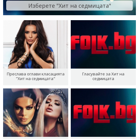
Изберете "Хит на седмицата"
Преслава оглави класацията
Гласувайте за Хит на
"Хит на седмицата"
седмицата