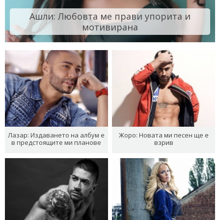
Ашли: Любовта ме прави упорита и
мотивирана
Лазар: Издаването на албум е
Жоро: Новата ми песен ще е
в предстоящите ми планове
взрив