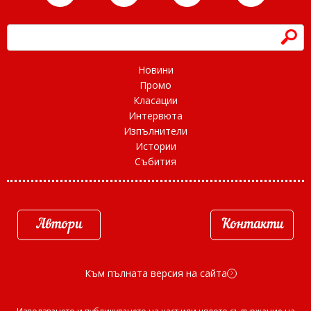
h
Новини
Промо
Класации
Интервюта
Изпълнители
Истории
Събития
Автори
Контакти
Към пълната версия на сайта
d