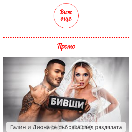
Виж
още
Промо
Галин и Диона се събраха след раздялата