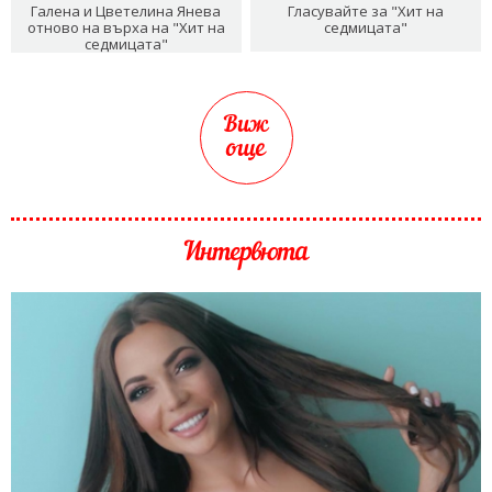
Галена и Цветелина Янева
Гласувайте за "Хит на
отново на върха на "Хит на
седмицата"
седмицата"
Виж
още
Интервюта