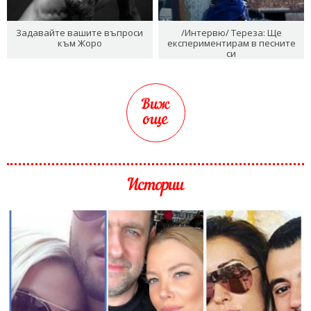
Задавайте вашите въпроси
/Интервю/ Тереза: Ще
към Жоро
експериментирам в песните
си
Виж
още
Истории