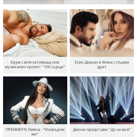
Крум с впечатляващ нов
Есил Дюран и Фики с първи
музикален проект "100 сърца"
дует
ПРЕМИЕРА! Лияна - "Изхвърли
Джони представи "Да си моя"
ме"