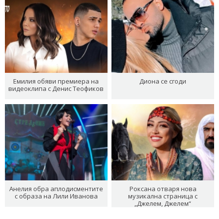
Емилия обяви премиера на
Диона се сгоди
видеоклипа с Денис Теофиков
Анелия обра аплодисментите
Роксана отваря нова
с образа на Лили Иванова
музикална страница с
„Джелем, Джелем“