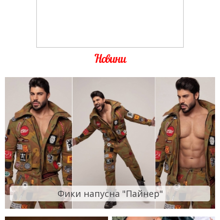
Новини
Фики напусна "Пайнер"