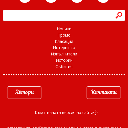
h
Новини
Промо
Класации
Интервюта
Изпълнители
Истории
Събития
Автори
Контакти
Към пълната версия на сайта
d