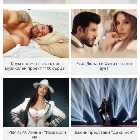
Крум с впечатляващ нов
Есил Дюран и Фики с първи
музикален проект "100 сърца"
дует
ПРЕМИЕРА! Лияна - "Изхвърли
Джони представи "Да си моя"
ме"