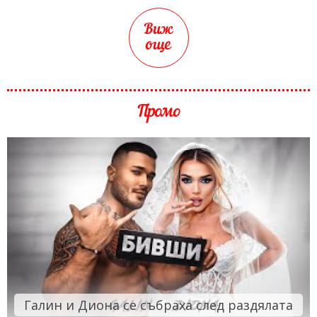
Виж
още
Промо
Галин и Диона се събраха след раздялата