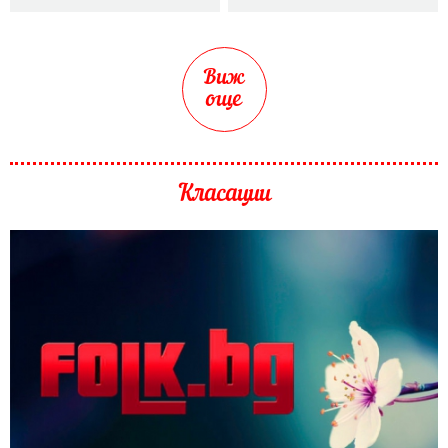
Виж
още
Класации