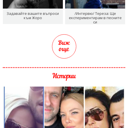
Задавайте вашите въпроси
/Интервю/ Тереза: Ще
към Жоро
експериментирам в песните
си
Виж
още
Истории