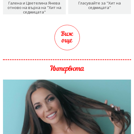
Галена и Цветелина Янева
Гласувайте за "Хит на
отново на върха на "Хит на
седмицата"
седмицата"
Виж
още
Интервюта