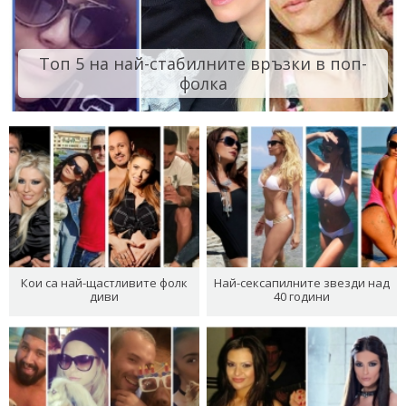
Топ 5 на най-стабилните връзки в поп-
фолка
Кои са най-щастливите фолк
Най-сексапилните звезди над
диви
40 години