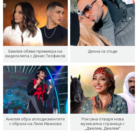
Емилия обяви премиера на
Диона се сгоди
видеоклипа с Денис Теофиков
Анелия обра аплодисментите
Роксана отваря нова
с образа на Лили Иванова
музикална страница с
„Джелем, Джелем“