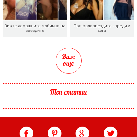
Вижте домашните любимци на
Поп-фолк звездите - преди и
звездите
сега
Виж
още
Топ статии