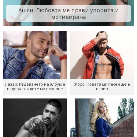
Ашли: Любовта ме прави упорита и
мотивирана
Лазар: Издаването на албум е
Жоро: Новата ми песен ще е
в предстоящите ми планове
взрив