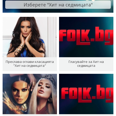
Изберете "Хит на седмицата"
Преслава оглави класацията
Гласувайте за Хит на
"Хит на седмицата"
седмицата