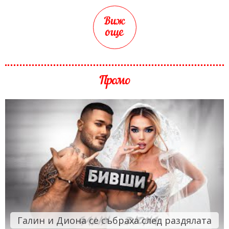
Виж
още
Промо
Галин и Диона се събраха след раздялата