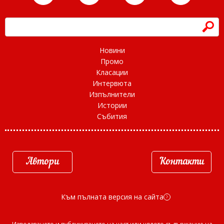
h
Новини
Промо
Класации
Интервюта
Изпълнители
Истории
Събития
Автори
Контакти
Към пълната версия на сайта
d