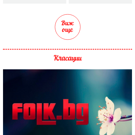
Виж
още
Класации