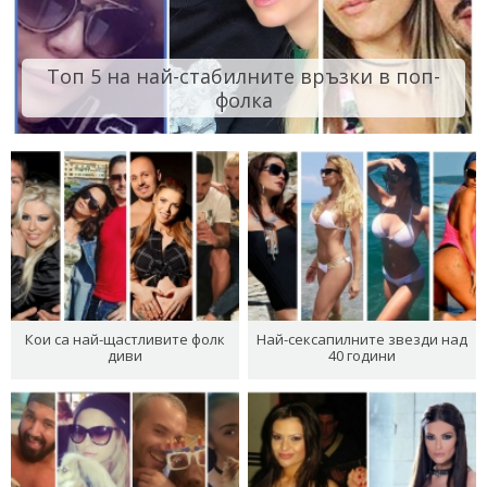
Топ 5 на най-стабилните връзки в поп-
фолка
Кои са най-щастливите фолк
Най-сексапилните звезди над
диви
40 години