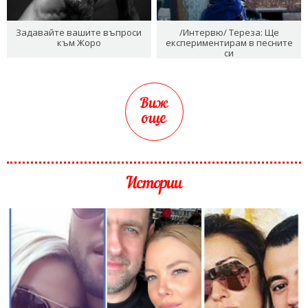
Задавайте вашите въпроси
/Интервю/ Тереза: Ще
към Жоро
експериментирам в песните
си
Виж
още
Истории