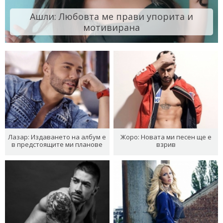
Ашли: Любовта ме прави упорита и
мотивирана
Лазар: Издаването на албум е
Жоро: Новата ми песен ще е
в предстоящите ми планове
взрив