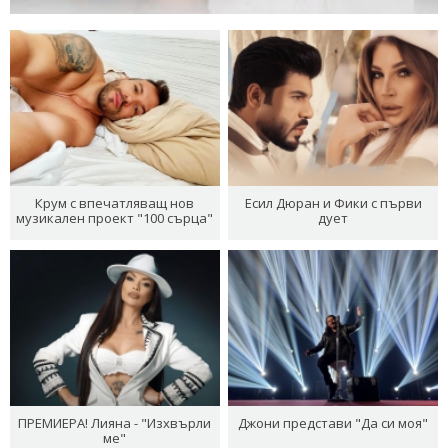
Крум с впечатляващ нов
Есил Дюран и Фики с първи
музикален проект "100 сърца"
дует
ПРЕМИЕРА! Лияна - "Изхвърли
Джони представи "Да си моя"
ме"