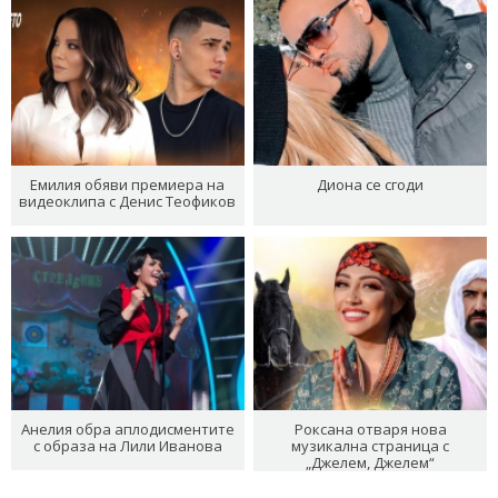
Емилия обяви премиера на
Диона се сгоди
видеоклипа с Денис Теофиков
Анелия обра аплодисментите
Роксана отваря нова
с образа на Лили Иванова
музикална страница с
„Джелем, Джелем“