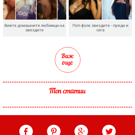
Вижте домашните любимци на
Поп-фолк звездите - преди и
звездите
сега
Виж
още
Топ статии