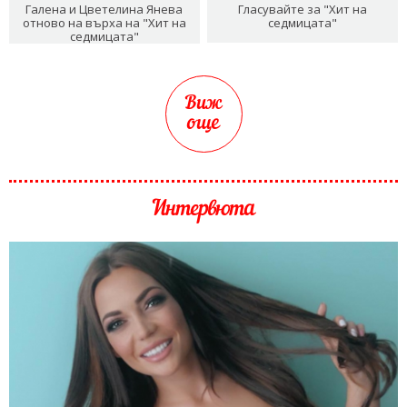
Галена и Цветелина Янева
Гласувайте за "Хит на
отново на върха на "Хит на
седмицата"
седмицата"
Виж
още
Интервюта