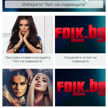
Изберете "Хит на седмицата"
Преслава оглави класацията
Гласувайте за Хит на
"Хит на седмицата"
седмицата