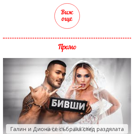
Виж
още
Промо
Галин и Диона се събраха след раздялата