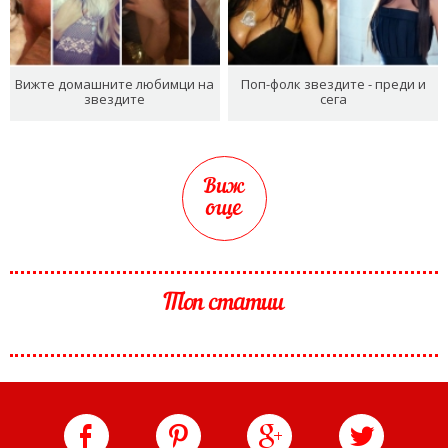
Вижте домашните любимци на
Поп-фолк звездите - преди и
звездите
сега
Виж
още
Топ статии