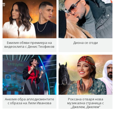
Емилия обяви премиера на
Диона се сгоди
видеоклипа с Денис Теофиков
Анелия обра аплодисментите
Роксана отваря нова
с образа на Лили Иванова
музикална страница с
„Джелем, Джелем“