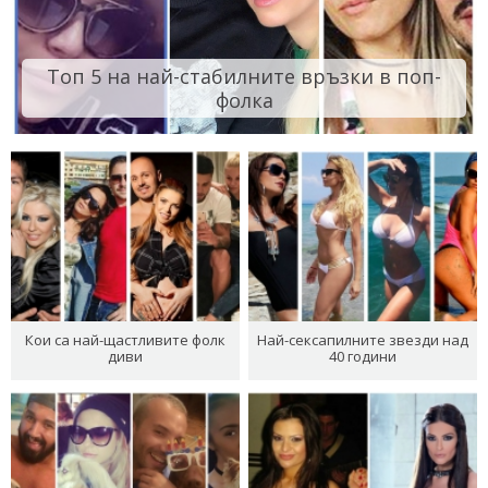
Топ 5 на най-стабилните връзки в поп-
фолка
Кои са най-щастливите фолк
Най-сексапилните звезди над
диви
40 години