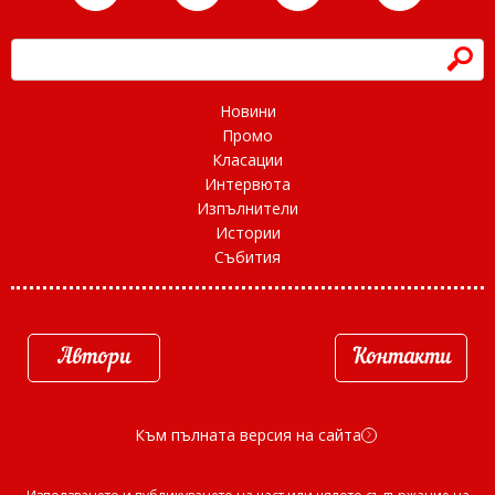
h
Новини
Промо
Класации
Интервюта
Изпълнители
Истории
Събития
Автори
Контакти
Към пълната версия на сайта
d