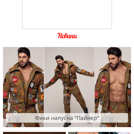
Новини
Фики напусна "Пайнер"