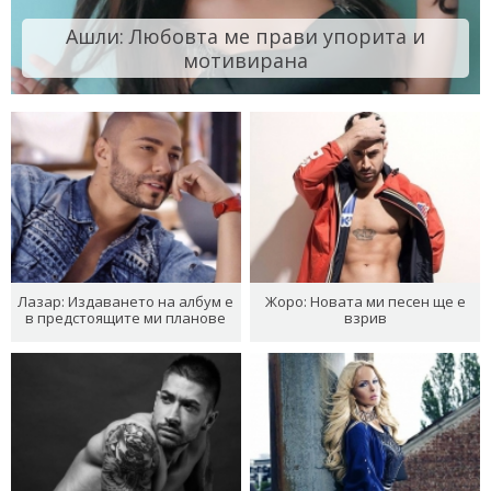
Ашли: Любовта ме прави упорита и
мотивирана
Лазар: Издаването на албум е
Жоро: Новата ми песен ще е
в предстоящите ми планове
взрив