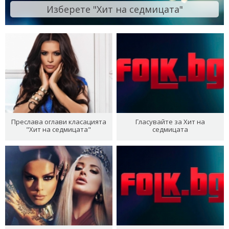
Изберете "Хит на седмицата"
Преслава оглави класацията
Гласувайте за Хит на
"Хит на седмицата"
седмицата