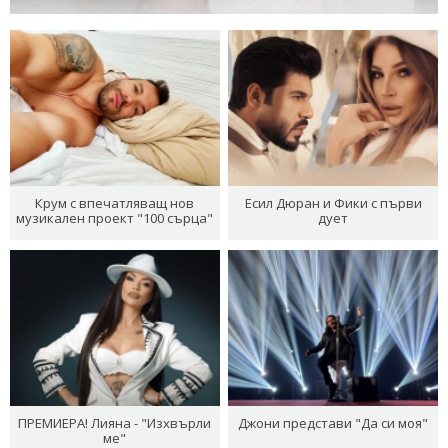
Крум с впечатляващ нов
Есил Дюран и Фики с първи
музикален проект "100 сърца"
дует
ПРЕМИЕРА! Лияна - "Изхвърли
Джони представи "Да си моя"
ме"