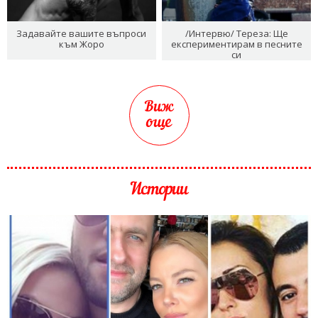
Задавайте вашите въпроси
/Интервю/ Тереза: Ще
към Жоро
експериментирам в песните
си
Виж
още
Истории