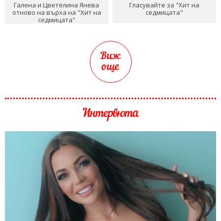
Галена и Цветелина Янева
Гласувайте за "Хит на
отново на върха на "Хит на
седмицата"
седмицата"
Виж
още
Интервюта