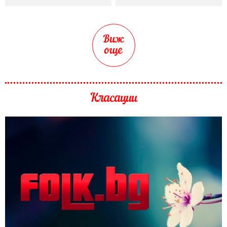
Виж
още
Класации