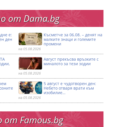
о от Dama.bg
дне е:
Късметче за 06.08. – денят на
ен ден
малките знаци и големите
промени
на 05.08.2026
ТА
Август прекъсва връзките с
одии,
миналото за тези зодии
на 05.08.2026
рем
5 август е чудотворен ден:
созните
Небето отваря врати към
изобилие…
на 05.08.2026
 от Famous.bg