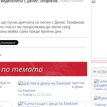
Снимка: Facebook
липа
ов
е ще пусне дуетната си песен с Денис Теофиков.
 но гласът му продължава да звучи сред
тана майка само преди броени дни.
я
 по темата
НОВИ
бум от
Щастие
я
в дома
Галин и 
на Емилия
от
Folk.bg
на 11.05.2020
"Пайнер