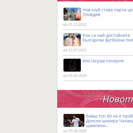
Нов клуб става парти ц
Пловдив
на 05.12.2022
Кои са най-достойните
български футболни по
на 12.07.2021
Инстаграм почерня
на 03.06.2020
Новото
Бивш топ 60 не е проб
Донски шокира Чалан
шампион…
на 05.08.2026