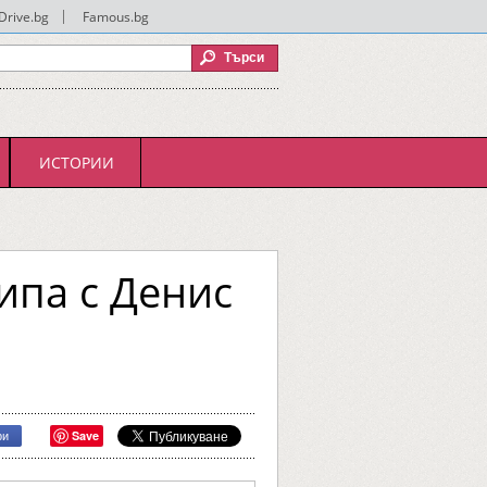
Drive.bg
|
Famous.bg
ИСТОРИИ
ипа с Денис
Save
ри