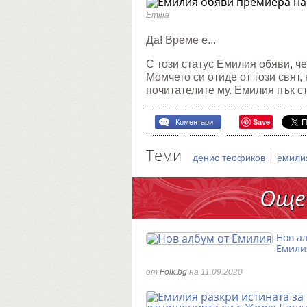
видеок
с
Emilia
Денис
Теофик
Да! Време е...
С този статус Емилия обяви, ч
Момчето си отиде от този свят,
почитателите му. Емилия пък с
Save
Коментари
Теми
|
денис теофиков
емили
Още
Нов ал
Емили
от
Folk.bg
на 11.09.2020