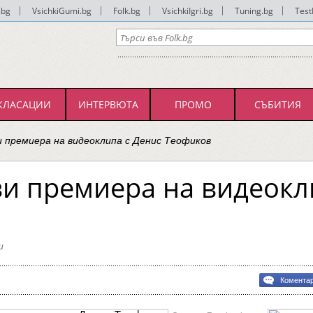
.bg
|
VsichkiGumi.bg
|
Folk.bg
|
VsichkiIgri.bg
|
Tuning.bg
|
Test
КЛАСАЦИИ
ИНТЕРВЮТА
ПРОМО
СЪБИТИЯ
и премиера на видеоклипа с Денис Теофиков
и премиера на видеокл
и
Комента
ра