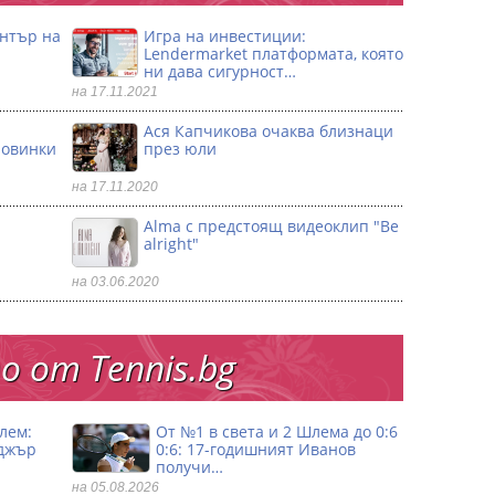
ентър на
Игра на инвестиции:
Lendermarket платформата, която
ни дава сигурност…
на 17.11.2021
Ася Капчикова очаква близнаци
ловинки
през юли
на 17.11.2020
Alma с предстоящ видеоклип "Be
alright"
на 03.06.2020
 от Тennis.bg
лем:
От №1 в света и 2 Шлема до 0:6
джър
0:6: 17-годишният Иванов
получи…
на 05.08.2026