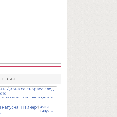
 статии
Диона се събраха след раздялата
Фики
напусна
"