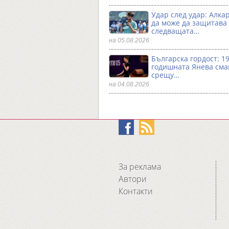
Удар след удар: Алка
да може да защитава
следващата…
на 05.08.2026
Българска гордост: 19
годишната Янева сма
срещу…
на 04.08.2026
За реклама
Автори
Контакти