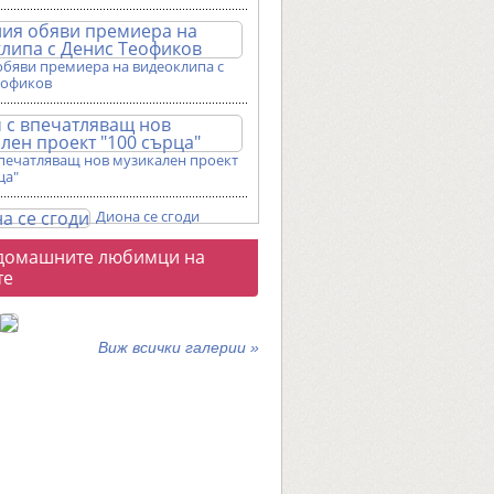
обяви премиера на видеоклипа с
еофиков
впечатляващ нов музикален проект
ца"
Диона се сгоди
о
домашните любимци на
галерии
те
Виж всички галерии »