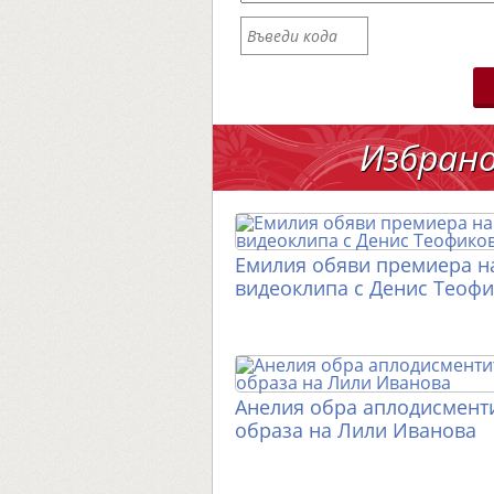
Избран
Емилия обяви премиера н
видеоклипа с Денис Теоф
Анелия обра аплодисменти
образа на Лили Иванова