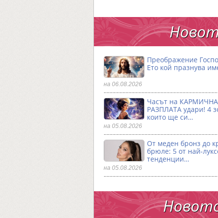
Новот
Преображение Госпо
Ето кой празнува им
на 06.08.2026
Часът на КАРМИЧНА
РАЗПЛАТА удари! 4 з
които ще си…
на 05.08.2026
От меден бронз до к
брюле: 5 от най-лук
тенденции…
на 05.08.2026
Новото