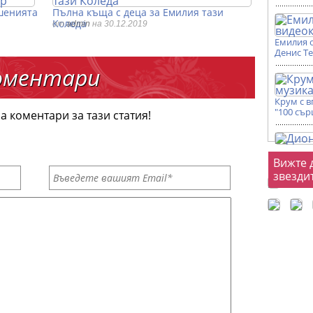
шенията
Пълна къща с деца за Емилия тази
Коледа
от
admin
на 30.12.2019
Емилия 
Денис Т
оментари
Крум с 
"100 сър
а коментари за тази статия!
Фот
Вижте 
звезди