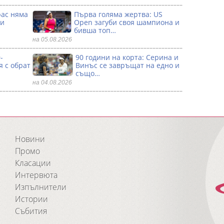
рас няма
Първа гoляма жертва: US
 и
Open загуби своя шампиона и
бивша топ…
на 05.08.2026
-
90 години на корта: Серина и
я с обрат
Винъс се зaвръщат на едно и
също…
на 04.08.2026
Новини
Промо
Класации
Интервюта
Изпълнители
Истории
Събития