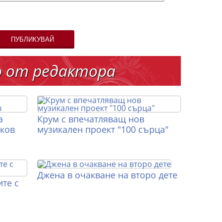
ПУБЛИКУВАЙ
о от редактора
а
Крум с впечатляващ нов
иков
музикален проект "100 сърца"
Джена в очакване на второ дете
те с