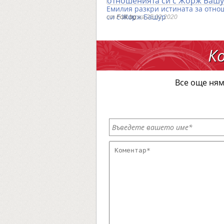
Емилия разкри истината за отно
си с Жорж Башур
от
Folk.bg
на 25.02.2020
К
Все още ням