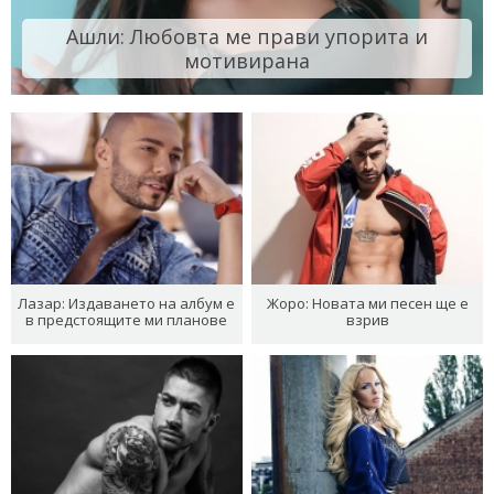
Ашли: Любовта ме прави упорита и
мотивирана
Лазар: Издаването на албум е
Жоро: Новата ми песен ще е
в предстоящите ми планове
взрив