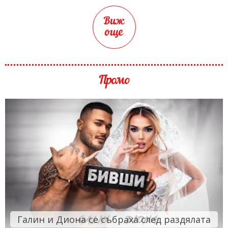
Виж
още
Промо
Галин и Диона се събраха след раздялата