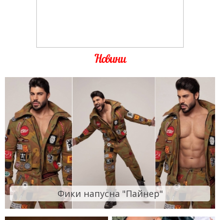
Новини
Фики напусна "Пайнер"