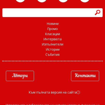
h
Новини
Промо
Класации
Интервюта
Изпълнители
Истории
Събития
Автори
Контакти
Към пълната версия на сайта
d