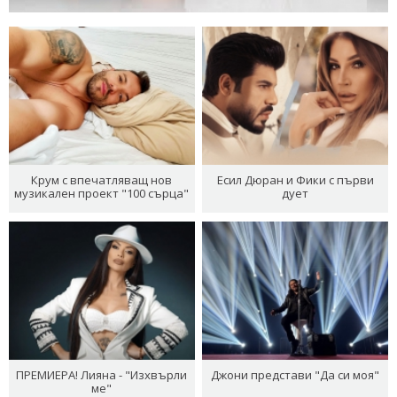
Крум с впечатляващ нов
Есил Дюран и Фики с първи
музикален проект "100 сърца"
дует
ПРЕМИЕРА! Лияна - "Изхвърли
Джони представи "Да си моя"
ме"