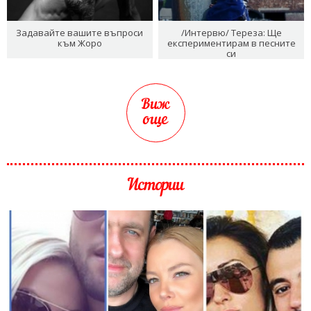
Задавайте вашите въпроси
/Интервю/ Тереза: Ще
към Жоро
експериментирам в песните
си
Виж
още
Истории