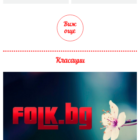
Виж
още
Класации