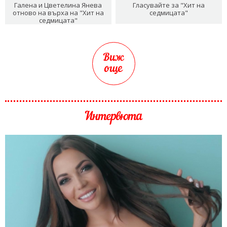
Галена и Цветелина Янева
Гласувайте за "Хит на
отново на върха на "Хит на
седмицата"
седмицата"
Виж
още
Интервюта