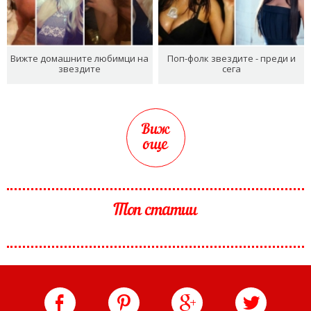
Вижте домашните любимци на
Поп-фолк звездите - преди и
звездите
сега
Виж
още
Топ статии