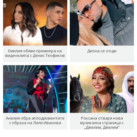
Емилия обяви премиера на
Диона се сгоди
видеоклипа с Денис Теофиков
Анелия обра аплодисментите
Роксана отваря нова
с образа на Лили Иванова
музикална страница с
„Джелем, Джелем“