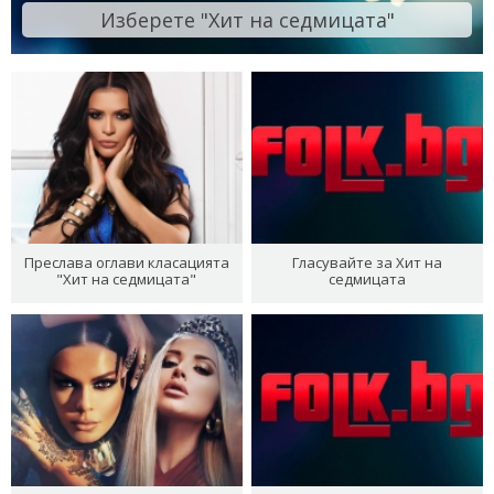
Изберете "Хит на седмицата"
Преслава оглави класацията
Гласувайте за Хит на
"Хит на седмицата"
седмицата