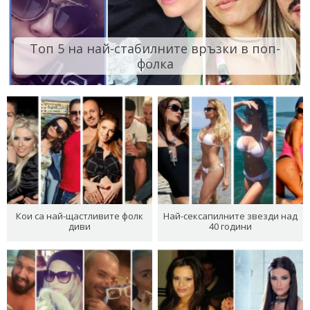
Топ 5 на най-стабилните връзки в поп-
фолка
Кои са най-щастливите фолк
Най-сексапилните звезди над
диви
40 години